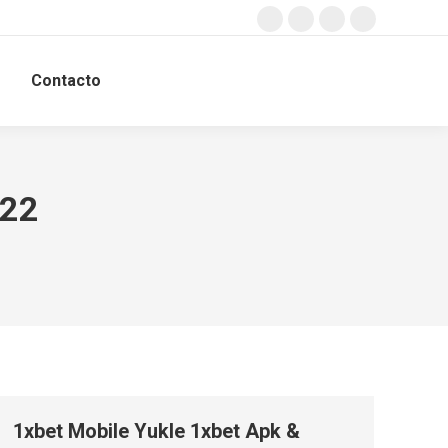
Facebook
Twitter
Instagram
YouTube
page
page
page
page
Contacto
opens
opens
opens
opens
Buscar:
in
in
in
in
new
new
new
new
window
window
window
window
022
1xbet Mobile Yukle 1xbet Apk &