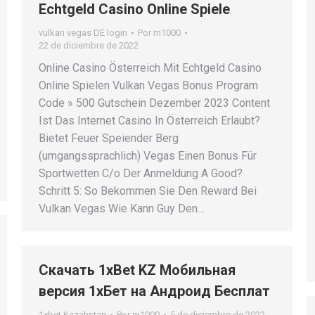
Echtgeld Casino Online Spiele
vulkan vegas DE login
Por
m1000
22 de diciembre de 2022
Online Casino Österreich Mit Echtgeld Casino
Online Spielen Vulkan Vegas Bonus Program
Code » 500 Gutschein Dezember 2023 Content
Ist Das Internet Casino In Österreich Erlaubt?
Bietet Feuer Speiender Berg
(umgangssprachlich) Vegas Einen Bonus Für
Sportwetten C/o Der Anmeldung A Good?
Schritt 5: So Bekommen Sie Den Reward Bei
Vulkan Vegas Wie Kann Guy Den…
Скачать 1xBet KZ Мобильная
версия 1хБет на Андроид Бесплат
1xbet Kazahstan
Por
m1000
5 de diciembre de 2022