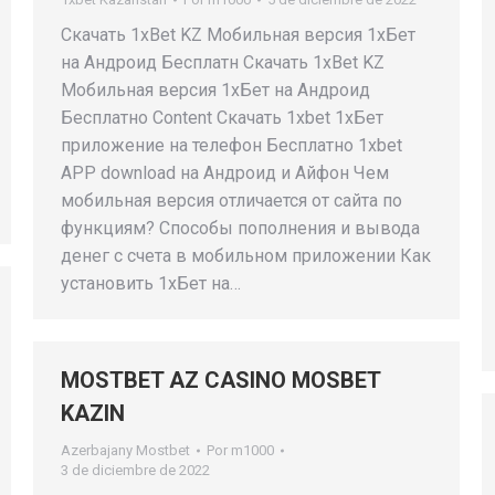
Скачать 1xBet KZ Мобильная версия 1хБет
на Андроид Бесплатн Скачать 1xBet KZ
Мобильная версия 1хБет на Андроид
Бесплатно Content Скачать 1xbet 1хБет
приложение на телефон Бесплатно 1xbet
APP download на Андроид и Айфон Чем
мобильная версия отличается от сайта по
функциям? Способы пополнения и вывода
денег с счета в мобильном приложении Как
установить 1хБет на…
MOSTBET AZ CASINO MOSBET
KAZIN
Azerbajany Mostbet
Por
m1000
3 de diciembre de 2022