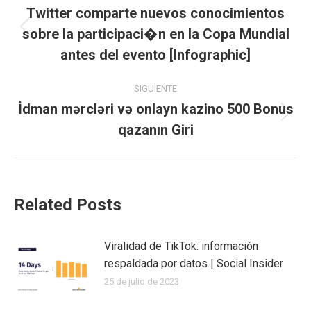
entre
Twitter comparte nuevos conocimientos
sobre la participaci�n en la Copa Mundial
Publicación
publicaciones
anterior:
antes del evento [Infographic]
SIGUIENTE
İdman mərcləri və onlayn kazino 500 Bonus
Publicación
qazanın Giri
siguiente:
Related Posts
Viralidad de TikTok: información
respaldada por datos | Social Insider
25 de julio de 2023