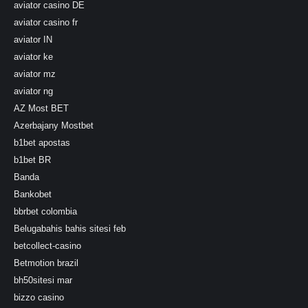
aviator casino DE
aviator casino fr
aviator IN
aviator ke
aviator mz
aviator ng
AZ Most BET
Azerbajany Mostbet
b1bet apostas
b1bet BR
Banda
Bankobet
bbrbet colombia
Belugabahis bahis sitesi feb
betcollect-casino
Betmotion brazil
bh50sitesi mar
bizzo casino