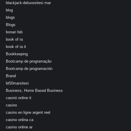
blackjack-deluxesitesi mar
blog
blogs
Blogs
bonan feb
book of ra
book of ra it
Bookkeeping
Bootcamp de programação
Bootcamp de programación
Brand
bt50marsitesi
Business, Home Based Business
casinò online it
casino
casino en ligne argent reel
casino onlina ca
casino online ar