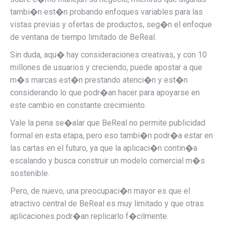
tambi�n est�n probando enfoques variables para las
vistas previas y ofertas de productos, seg�n el enfoque
de ventana de tiempo limitado de BeReal.
Sin duda, aqu� hay consideraciones creativas, y con 10
millones de usuarios y creciendo, puede apostar a que
m�s marcas est�n prestando atenci�n y est�n
considerando lo que podr�an hacer para apoyarse en
este cambio en constante crecimiento.
Vale la pena se�alar que BeReal
no permite
publicidad
formal en esta etapa, pero eso tambi�n podr�a estar en
las cartas en el futuro, ya que la aplicaci�n contin�a
escalando y busca construir un modelo comercial m�s
sostenible.
Pero, de nuevo, una preocupaci�n mayor es que el
atractivo central de BeReal es muy limitado y que otras
aplicaciones podr�an replicarlo f�cilmente.