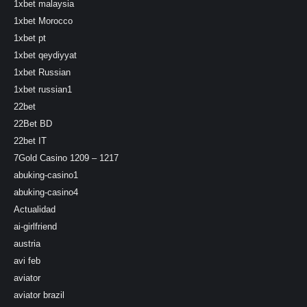
1xbet malaysia
1xbet Morocco
1xbet pt
1xbet qeydiyyat
1xbet Russian
1xbet russian1
22bet
22Bet BD
22bet IT
7Gold Casino 1209 – 1217
abuking-casino1
abuking-casino4
Actualidad
ai-girlfriend
austria
avi feb
aviator
aviator brazil