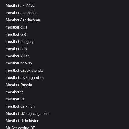
Mostbet az Yüklə
mostbet azerbaijan
Mostbet Azerbaycan
mostbet giriş
mostbet GR
mostbet hungary
mostbet italy
mostbet kirish
mostbet norway
mostbet ozbekistonda
mostbet royxatga olish
Mostbet Russia
mostbet tr
mostbet uz
mostbet uz kirish
Mostbet UZ ro'yxatga olish
Mostbet Uzbekistan
Mr Bet casino DE