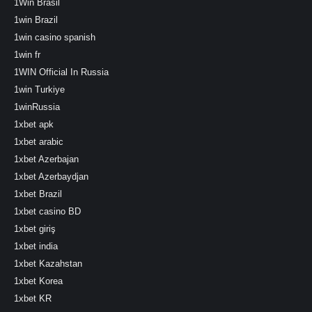
1Win Brasil
1win Brazil
1win casino spanish
1win fr
1WIN Official In Russia
1win Turkiye
1winRussia
1xbet apk
1xbet arabic
1xbet Azerbajan
1xbet Azerbaydjan
1xbet Brazil
1xbet casino BD
1xbet giriş
1xbet india
1xbet Kazahstan
1xbet Korea
1xbet KR