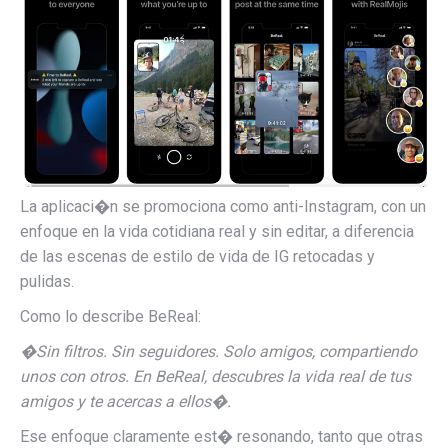
La aplicaci�n se promociona como anti-Instagram, con un
enfoque en la vida cotidiana real y sin editar, a diferencia
de las escenas de estilo de vida de IG retocadas y
pulidas.
Como lo describe BeReal:
�
Sin filtros. Sin seguidores. Solo amigos, compartiendo
unos con otros
.
En BeReal, descubres la vida real de tus
amigos y te acercas a ellos�.
Ese enfoque claramente est� resonando, tanto que otras