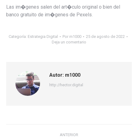
Las im�genes salen del art�culo original o bien del
banco gratuito de im�genes de Pexels.
Categoría:
Estrategia Digital
Por
m1000
25 de agosto de 2022
Deja un comentario
Autor:
m1000
http://hector.digital
Navegación
ANTERIOR