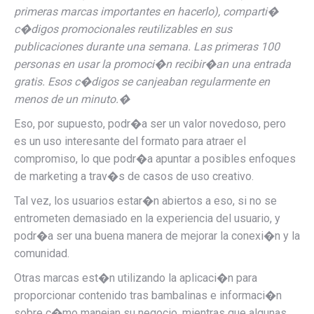
primeras marcas importantes en hacerlo), comparti�
c�digos promocionales reutilizables en sus
publicaciones durante una semana. Las primeras 100
personas en usar la promoci�n recibir�an una entrada
gratis. Esos c�digos se canjeaban regularmente en
menos de un minuto.
�
Eso, por supuesto, podr�a ser un valor novedoso, pero
es un uso interesante del formato para atraer el
compromiso, lo que podr�a apuntar a posibles enfoques
de marketing a trav�s de casos de uso creativo.
Tal vez, los usuarios estar�n abiertos a eso, si no se
entrometen demasiado en la experiencia del usuario, y
podr�a ser una buena manera de mejorar la conexi�n y la
comunidad.
Otras marcas est�n utilizando la aplicaci�n para
proporcionar contenido tras bambalinas e informaci�n
sobre c�mo manejan su negocio, mientras que algunas