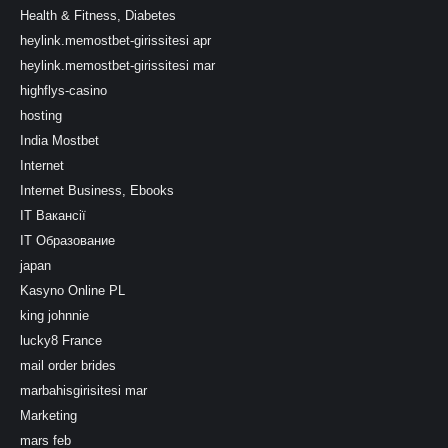
Health & Fitness, Diabetes
heylink.memostbet-girissitesi apr
heylink.memostbet-girissitesi mar
highflys-casino
hosting
India Mostbet
Internet
Internet Business, Ebooks
IT Вакансії
IT Образование
japan
Kasyno Online PL
king johnnie
lucky8 France
mail order brides
marbahisgirisitesi mar
Marketing
mars feb