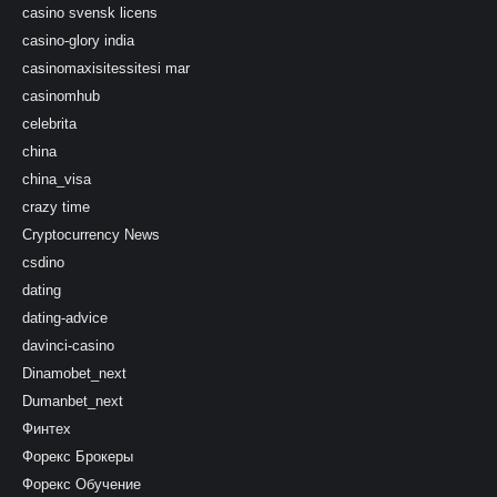
casino svensk licens
casino-glory india
casinomaxisitessitesi mar
casinomhub
celebrita
china
china_visa
crazy time
Cryptocurrency News
csdino
dating
dating-advice
davinci-casino
Dinamobet_next
Dumanbet_next
Финтех
Форекс Брокеры
Форекс Обучение