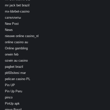
mr jack bet brazil
mx-bbrbet-casino
сателлиты
New Post
News
nieuwe online casino_nl
online casino au
Online gambling
onwin feb
ozwin au casino
pagbet brazil
pb50sitesi mar
pelican casino PL
Pin UP
Pin Up Peru
pinco
PinUp apk
pinup Brazil