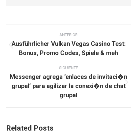
Navegación
ANTERIOR
entre
Ausführlicher Vulkan Vegas Casino Test:
Publicación
Bonus, Promo Codes, Spiele & meh
publicaciones
anterior:
SIGUIENTE
Messenger agrega ‘enlaces de invitaci�n
grupal’ para agilizar la conexi�n de chat
Publicación
siguiente:
grupal
Related Posts