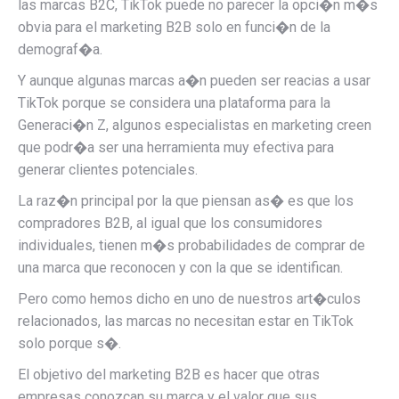
las marcas B2C, TikTok puede no parecer la opci�n m�s
obvia para el marketing B2B solo en funci�n de la
demograf�a.
Y aunque algunas marcas a�n pueden ser reacias a usar
TikTok porque se considera una plataforma para la
Generaci�n Z, algunos especialistas en marketing creen
que podr�a ser una herramienta muy efectiva para
generar clientes potenciales.
La raz�n principal por la que piensan as� es que los
compradores B2B, al igual que los consumidores
individuales, tienen m�s probabilidades de comprar de
una marca que reconocen y con la que se identifican.
Pero como hemos dicho en uno de nuestros art�culos
relacionados, las marcas no necesitan estar en TikTok
solo porque s�.
El objetivo del marketing B2B es hacer que otras
empresas conozcan su marca y el valor que sus