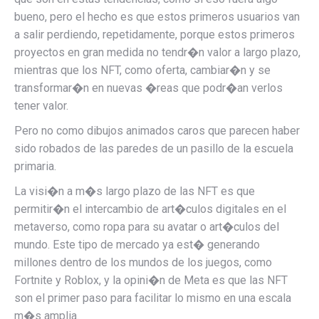
bueno, pero el hecho es que estos primeros usuarios van
a salir perdiendo, repetidamente, porque estos primeros
proyectos en gran medida no tendr�n valor a largo plazo,
mientras que los NFT, como oferta, cambiar�n y se
transformar�n en nuevas �reas que podr�an verlos
tener valor.
Pero no como dibujos animados caros que parecen haber
sido robados de las paredes de un pasillo de la escuela
primaria.
La visi�n a m�s largo plazo de las NFT es que
permitir�n el intercambio de art�culos digitales en el
metaverso, como ropa para su avatar o art�culos del
mundo. Este tipo de mercado ya est� generando
millones dentro de los mundos de los juegos, como
Fortnite y Roblox, y la opini�n de Meta es que las NFT
son el primer paso para facilitar lo mismo en una escala
m�s amplia.