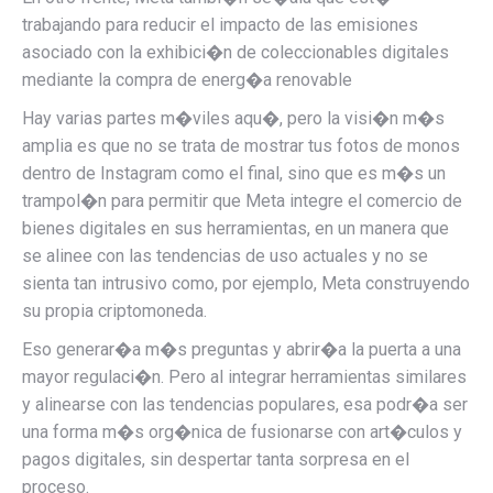
trabajando para
reducir el impacto de las emisiones
asociado con la exhibici�n de coleccionables digitales
mediante la compra de energ�a renovable
Hay varias partes m�viles aqu�, pero la visi�n m�s
amplia es que no se trata de mostrar tus fotos de monos
dentro de Instagram como el final, sino que es m�s un
trampol�n para permitir que Meta integre el comercio de
bienes digitales en sus herramientas, en un manera que
se alinee con las tendencias de uso actuales y no se
sienta tan intrusivo como, por ejemplo, Meta construyendo
su propia criptomoneda.
Eso generar�a m�s preguntas y abrir�a la puerta a una
mayor regulaci�n. Pero al integrar herramientas similares
y alinearse con las tendencias populares, esa podr�a ser
una forma m�s org�nica de fusionarse con art�culos y
pagos digitales, sin despertar tanta sorpresa en el
proceso.