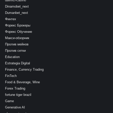
davinci-casino
Dinamobet_next
Dumanbet_next
Финтех
Форекс Брокеры
Форекс Обучение
Макси-обзорник
Пролив мейнов
Пролив сетки
Education
Estrategia Digital
Finance, Currency Trading
FinTech
Food & Beverage, Wine
Forex Trading
fortune tiger brazil
Game
Generative AI