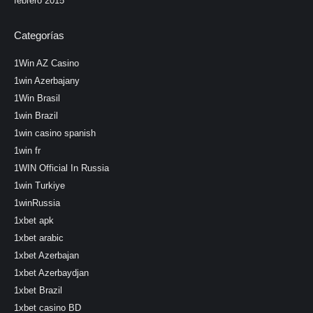
febrero 2015
Categorías
1Win AZ Casino
1win Azerbajany
1Win Brasil
1win Brazil
1win casino spanish
1win fr
1WIN Official In Russia
1win Turkiye
1winRussia
1xbet apk
1xbet arabic
1xbet Azerbajan
1xbet Azerbaydjan
1xbet Brazil
1xbet casino BD