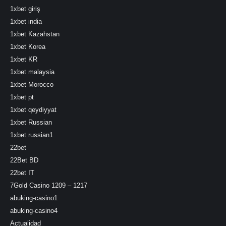
1xbet giriş
1xbet india
1xbet Kazahstan
1xbet Korea
1xbet KR
1xbet malaysia
1xbet Morocco
1xbet pt
1xbet qeydiyyat
1xbet Russian
1xbet russian1
22bet
22Bet BD
22bet IT
7Gold Casino 1209 – 1217
abuking-casino1
abuking-casino4
Actualidad