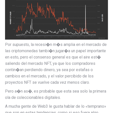
Por supuesto, la recesi�n m�s amplia en el mercado de
las criptomonedas tambi�n jugar�a un papel importante
en esto, pero el consenso general es que el aire est�
saliendo del mercado NFT, ya que los compradores
contin�an perdiendo dinero, ya sea por estafas o
cambios en el mercado, y el valor percibido de los
proyectos NFT se vuelve cada vez menos claro.
Pero a�n as�, es probable que esta sea solo la primera
ola de coleccionables digitales.
A mucha gente de Web3 le gusta hablar de lo «temprano»
que son en estas tendencias, como si eso fuera algo