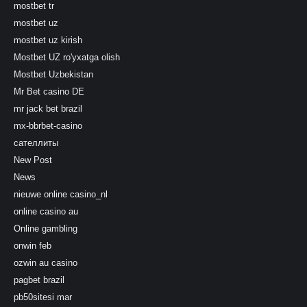
mostbet tr
mostbet uz
mostbet uz kirish
Mostbet UZ ro'yxatga olish
Mostbet Uzbekistan
Mr Bet casino DE
mr jack bet brazil
mx-bbrbet-casino
сателлиты
New Post
News
nieuwe online casino_nl
online casino au
Online gambling
onwin feb
ozwin au casino
pagbet brazil
pb50sitesi mar