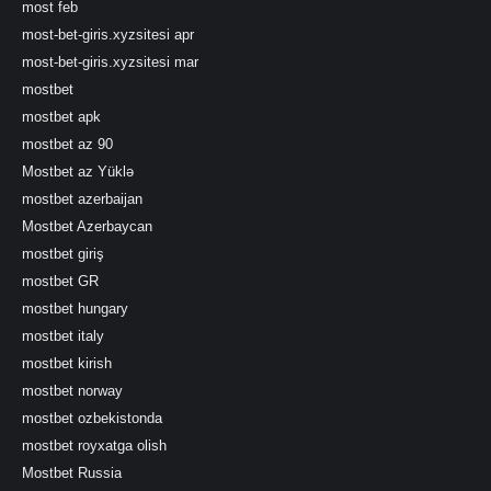
most feb
most-bet-giris.xyzsitesi apr
most-bet-giris.xyzsitesi mar
mostbet
mostbet apk
mostbet az 90
Mostbet az Yüklə
mostbet azerbaijan
Mostbet Azerbaycan
mostbet giriş
mostbet GR
mostbet hungary
mostbet italy
mostbet kirish
mostbet norway
mostbet ozbekistonda
mostbet royxatga olish
Mostbet Russia