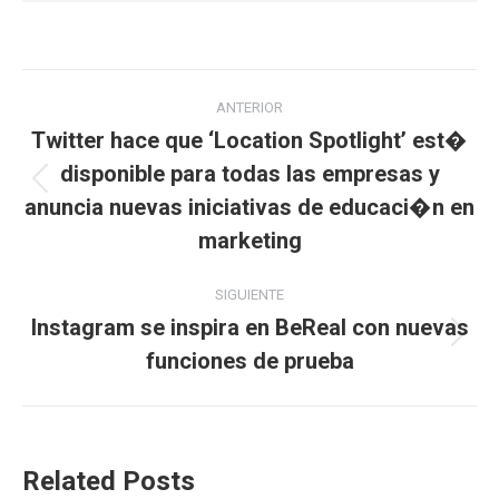
Navegación
ANTERIOR
entre
Twitter hace que ‘Location Spotlight’ est�
disponible para todas las empresas y
publicaciones
Publicación
anuncia nuevas iniciativas de educaci�n en
anterior:
marketing
SIGUIENTE
Instagram se inspira en BeReal con nuevas
Publicación
funciones de prueba
siguiente:
Related Posts