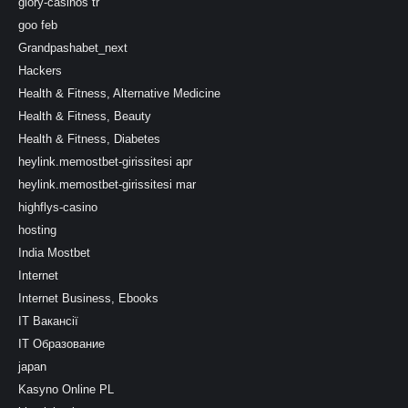
glory-casinos tr
goo feb
Grandpashabet_next
Hackers
Health & Fitness, Alternative Medicine
Health & Fitness, Beauty
Health & Fitness, Diabetes
heylink.memostbet-girissitesi apr
heylink.memostbet-girissitesi mar
highflys-casino
hosting
India Mostbet
Internet
Internet Business, Ebooks
IT Вакансії
IT Образование
japan
Kasyno Online PL