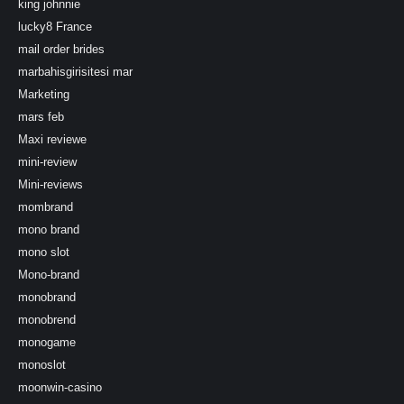
king johnnie
lucky8 France
mail order brides
marbahisgirisitesi mar
Marketing
mars feb
Maxi reviewe
mini-review
Mini-reviews
mombrand
mono brand
mono slot
Mono-brand
monobrand
monobrend
monogame
monoslot
moonwin-casino