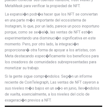
MetaMask para verificar la propiedad de NFT.
La expansi�n podr�a hacer que los NFT se conviertan
en una parte m�s importante del ecosistema de
Instagram, lo que, por un lado, parece un poco inoportuno
porque, como se se�al�, las ventas de NFT est�n
experimentando una disminuci�n significativa en este
momento. Pero, por otro lado, la integraci�n
proporcionar� otra forma de apoyar a los artistas, con
Meta destacando espec�ficamente los beneficios para
los creadores de comunidades subrepresentadas para
monetizar su trabajo.
Si la gente sigue compr�ndolos. Seg�n un informe
reciente de CoinTelegraph,
Las ventas de NFT cayeron a
sus niveles m�s bajos en un a�o en junio, llev�ndolos
de vuelta, esencialmente, a los niveles del ciclo de
exageraci�n previos a NFT.