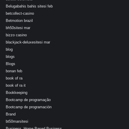
Belugabahis bahis sitesi feb
betcollect-casino
Betmotion brazil
bh50sitesi mar
bizzo casino
blackjack-deluxesitesi mar
blog
blogs
Blogs
bonan feb
book of ra
book of ra it
Bookkeeping
Bootcamp de programação
Bootcamp de programación
Brand
bt50marsitesi
Business, Home Based Business