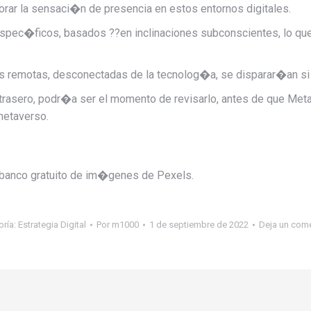
rar la sensaci�n de presencia en estos entornos digitales.
ec�ficos, basados ??en inclinaciones subconscientes, lo qu
 remotas, desconectadas de la tecnolog�a, se disparar�an si e
illo trasero, podr�a ser el momento de revisarlo, antes de que M
metaverso.
 banco gratuito de im�genes de Pexels.
oría:
Estrategia Digital
Por
m1000
1 de septiembre de 2022
Deja un come