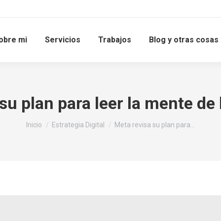
obre mi
Servicios
Trabajos
Blog y otras cosas
su plan para leer la mente de
Estás aquí:
Inicio
Estrategia Digital
Meta revisa su plan para…