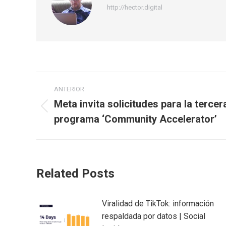
http://hector.digital
Navegación
ANTERIOR
entre
Meta invita solicitudes para la tercer
Publicación
programa ‘Community Accelerator’
publicaciones
anterior:
Related Posts
Viralidad de TikTok: información
respaldada por datos | Social