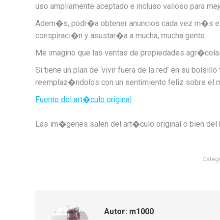
uso ampliamente aceptado e incluso valioso para mejo
Adem�s, podr�a obtener anuncios cada vez m�s esp
conspiraci�n y asustar�a a mucha, mucha gente.
Me imagino que las ventas de propiedades agr�colas
Si tiene un plan de ‘vivir fuera de la red’ en su bols
reemplaz�ndolos con un sentimiento feliz sobre el 
Fuente del art�culo original
Las im�genes salen del art�culo original o bien del
Categ
Autor:
m1000