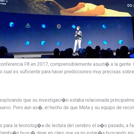
 conferencia F8 en 2017, comprensiblemente asust� a la gente. 
o cual es suficiente para hacer
predicciones muy precisas
sobre
 explicando que su investigaci�n estaba relacionada principalm
nuevo.
Pero aun as�, el hecho de que Meta y su equipo de recol
para la tecnolog�a de lectura del cerebro el a�o pasado, a fav
tambi�n busc� dejar en claro que ya no estar�a buscando inva