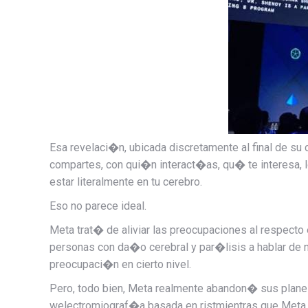
Esa revelaci�n, ubicada discretamente al final de su
compartes, con qui�n interact�as, qu� te interesa, l
estar literalmente en tu cerebro.
Eso no parece ideal.
Meta trat� de aliviar las preocupaciones al respecto
personas con da�o cerebral y par�lisis a hablar de 
preocupaci�n en cierto nivel.
Pero, todo bien, Meta realmente abandon� sus planes 
w
electromiograf�a basada en rist
mientras que Meta 