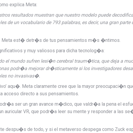
omo explica Meta:
nuestros resultados muestran que nuestro modelo puede decodifi
pales de un vocabulario de 793 palabras, es decir, una gran par
do, Meta est� detr�s de tus pensamientos m�s �ntimos.
ificativos y muy valiosos para dicha tecnolog�a:
do el mundo sufren
lesi�n cerebral traum�tica, que deja a mu
ersonas podr�a mejorar dr�sticamente si los investigadores desa
ales no invasivas�.
ivo’ aqu�. Meta claramente cree que la mayor preocupaci�n que
ta acceso directo a sus pensamientos.
 podr�a ser un gran avance m�dico, que valdr�a la pena el esf
un auricular VR, que podr�a leer su mente y responder a las se
nte despu�s de todo, y si el metaverso despega como Zuck esp