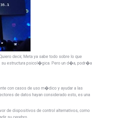
Quiero decir, Meta ya sabe todo sobre lo que
 su estructura psicol�gica. Pero un d�a, podr�a
ente con
casos de uso m�dico y ayudar a las
ectores de datos hayan considerado esto, es una
or de dispositivos de control alternativos, como
dir su cerebro.