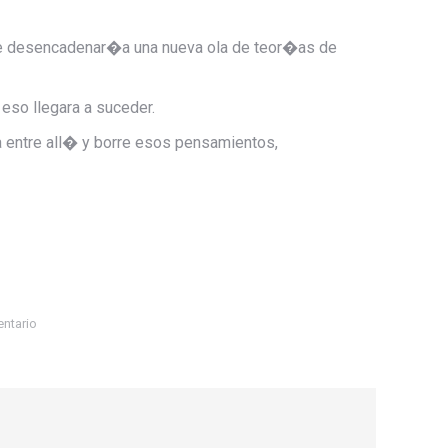
e desencadenar�a una nueva ola de teor�as de
so llegara a suceder.
eta entre all� y borre esos pensamientos,
ntario