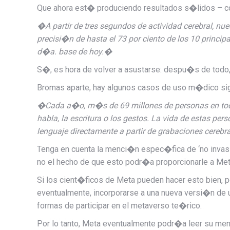
Que ahora est� produciendo resultados s�lidos
– c
�
A partir de tres segundos de actividad cerebral, 
precisi�n de hasta el 73 por ciento de los 10 princi
d�a. base de hoy.
�
S�, es hora de volver a asustarse: despu�s de to
Bromas aparte, hay algunos casos de uso m�dico sign
�Cada a�o, m�s de 69 millones de personas en to
habla, la escritura o los gestos. La vida de estas p
lenguaje directamente a partir de grabaciones cerebr
Tenga en cuenta la menci�n espec�fica de ‘no invas
no el hecho de que esto podr�a proporcionarle a Me
Si los cient�ficos de Meta pueden hacer esto bien,
eventualmente, incorporarse a una nueva versi�n de 
formas de participar en el metaverso te�rico.
Por lo tanto, Meta eventualmente podr�a leer su me