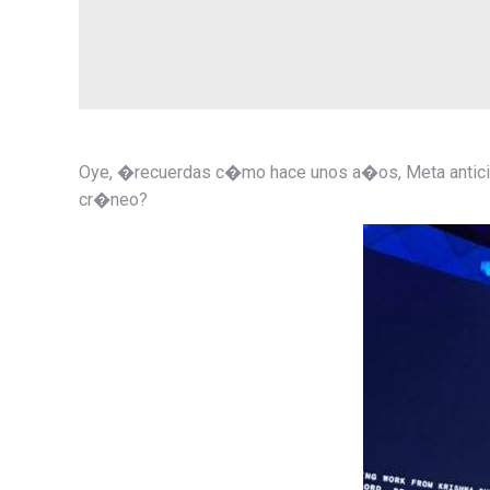
Oye, �recuerdas c�mo hace unos a�os, Meta anticip�
cr�neo?