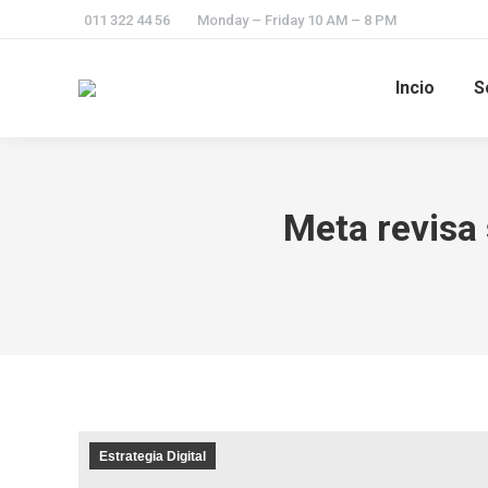
011 322 44 56
Monday – Friday 10 AM – 8 PM
Incio
S
Meta revisa 
Estrategia Digital