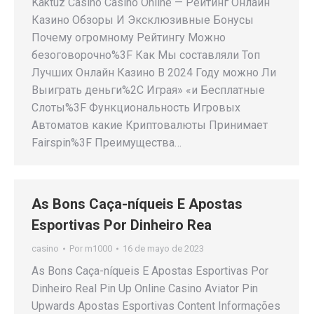
Kaktuz Casino Casino Online — Pейтинг Онлайн
Казино Обзоры И Эксклюзивные Бонусы
Почему огромному Рейтингу Можно
безоговорочно%3F Как Мы составляли Топ
Лучших Онлайн Казино В 2024 Году можно Ли
Выиграть деньги%2C Играя» «и Бесплатные
Слоты%3F Функциональность Игровых
Автоматов какие Криптовалюты Принимает
Fairspin%3F Преимущества…
As Bons Caça-níqueis E Apostas
Esportivas Por Dinheiro Rea
casino
Por
m1000
16 de mayo de 2023
As Bons Caça-níqueis E Apostas Esportivas Por
Dinheiro Real Pin Up Online Casino Aviator Pin
Upwards Apostas Esportivas Content Informações