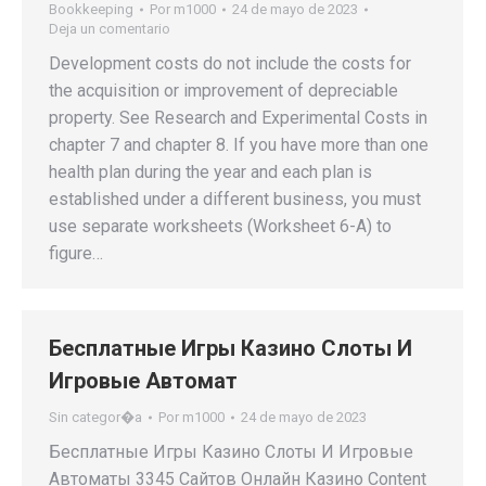
Bookkeeping
Por
m1000
24 de mayo de 2023
Deja un comentario
Development costs do not include the costs for
the acquisition or improvement of depreciable
property. See Research and Experimental Costs in
chapter 7 and chapter 8. If you have more than one
health plan during the year and each plan is
established under a different business, you must
use separate worksheets (Worksheet 6-A) to
figure…
Бесплатные Игры Казино Слоты И
Игровые Автомат
Sin categor�a
Por
m1000
24 de mayo de 2023
Бесплатные Игры Казино Слоты И Игровые
Автоматы 3345 Сайтов Онлайн Казино Content