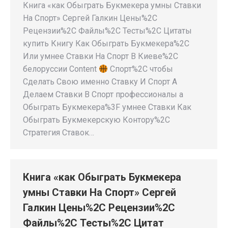
Книга «как Обыграть Букмекера умны Ставки
На Спорт» Сергей Галкин Цены%2C
Рецензии%2C Файлы%2C Тесты%2C Цитаты
купить Книгу Как Обыграть Букмекера%2C
Или умнее Ставки На Спорт В Киеве%2C
белоруссии Content
Спорт%2C чтобы
Сделать Свою именно Ставку И Спорт А
Делаем Ставки В Спорт профессионалы а
Обыграть Букмекера%3F умнее Ставки Как
Обыграть Букмекерскую Контору%2C
Стратегия Ставок…
Книга «как Обыграть Букмекера
умны Ставки На Спорт» Сергей
Галкин Цены%2C Рецензии%2C
Файлы%2C Тесты%2C Цитат