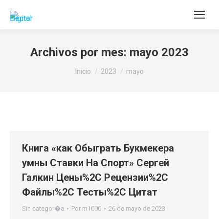
Buscar:
Archivos por mes:
mayo 2023
Estás aquí:
Inicio
2023
mayo
Книга «как Обыграть Букмекера
умны Ставки На Спорт» Сергей
Галкин Цены%2C Рецензии%2C
Файлы%2C Тесты%2C Цитат
Sin categor�a
Por
m1000
26 de mayo de 2023