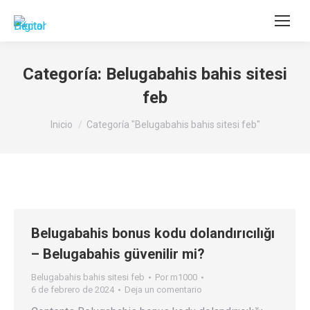
Buscar:
Categoría:
Belugabahis bahis sitesi
feb
Estás aquí:
Inicio
Categoría "Belugabahis bahis sitesi feb"
Belugabahis bonus kodu dolandırıcılığı
– Belugabahis güvenilir mi?
Belugabahis bahis sitesi feb
Por
m1000
6 de febrero de 2024
Deja un comentario