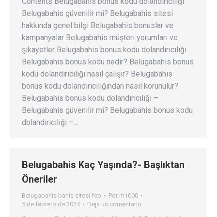
Contents Belugabahis bonus kodu dolandırıcılığı
Belugabahis güvenilir mi? Belugabahis sitesi
hakkında genel bilgi Belugabahis bonuslar ve
kampanyalar Belugabahis müşteri yorumları ve
şikayetler Belugabahis bonus kodu dolandırıcılığı
Belugabahis bonus kodu nedir? Belugabahis bonus
kodu dolandırıcılığı nasıl çalışır? Belugabahis
bonus kodu dolandırıcılığından nasıl korunulur?
Belugabahis bonus kodu dolandırıcılığı –
Belugabahis güvenilir mi? Belugabahis bonus kodu
dolandırıcılığı –…
Belugabahis Kaç Yaşında?- Başlıktan
Öneriler
Belugabahis bahis sitesi feb
Por
m1000
5 de febrero de 2024
Deja un comentario