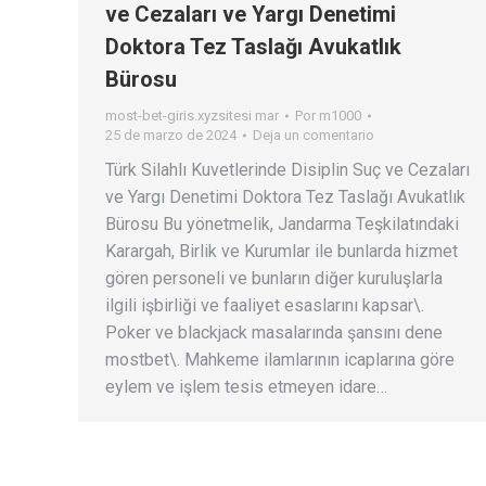
ve Cezaları ve Yargı Denetimi
Doktora Tez Taslağı Avukatlık
Bürosu
most-bet-giris.xyzsitesi mar
Por
m1000
25 de marzo de 2024
Deja un comentario
Türk Silahlı Kuvetlerinde Disiplin Suç ve Cezaları
ve Yargı Denetimi Doktora Tez Taslağı Avukatlık
Bürosu Bu yönetmelik, Jandarma Teşkilatındaki
Karargah, Birlik ve Kurumlar ile bunlarda hizmet
gören personeli ve bunların diğer kuruluşlarla
ilgili işbirliği ve faaliyet esaslarını kapsar\.
Poker ve blackjack masalarında şansını dene
mostbet\. Mahkeme ilamlarının icaplarına göre
eylem ve işlem tesis etmeyen idare…