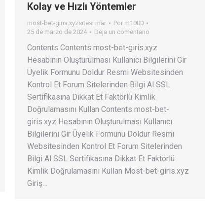
Kolay ve Hızlı Yöntemler
most-bet-giris.xyzsitesi mar
Por
m1000
25 de marzo de 2024
Deja un comentario
Contents Contents most-bet-giris.xyz
Hesabının Oluşturulması Kullanıcı Bilgilerini Gir
Üyelik Formunu Doldur Resmi Websitesinden
Kontrol Et Forum Sitelerinden Bilgi Al SSL
Sertifikasına Dikkat Et Faktörlü Kimlik
Doğrulamasını Kullan Contents most-bet-
giris.xyz Hesabının Oluşturulması Kullanıcı
Bilgilerini Gir Üyelik Formunu Doldur Resmi
Websitesinden Kontrol Et Forum Sitelerinden
Bilgi Al SSL Sertifikasına Dikkat Et Faktörlü
Kimlik Doğrulamasını Kullan Most-bet-giris.xyz
Giriş…