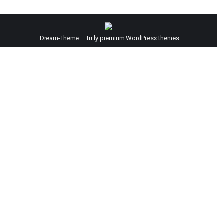
Dream-Theme — truly
premium WordPress themes