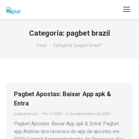
Buscar:
Categoría:
pagbet brazil
Estás aquí:
Inicio
Categoría "pagbet brazil"
Pagbet Apostas: Baixar App apk &
Entra
pagbet brazil
Por
m1000
3 de septiembre de 2022
Pagbet Apostas: Baixar App apk & Entrar Pagbet
app Análise dos recursos do app de apostas em