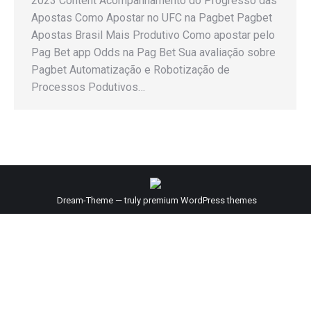
2023 Content Acompanhamento do Progresso das
Apostas Como Apostar no UFC na Pagbet Pagbet
Apostas Brasil Mais Produtivo Como apostar pelo
Pag Bet app Odds na Pag Bet Sua avaliação sobre
Pagbet Automatização e Robotização de
Processos Podutivos…
Dream-Theme — truly
premium WordPress themes