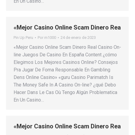
En Un Casino…
«Mejor Casino Online Scam Dinero Rea
Pin Up Peru
Por
m1000
24 de enero de 2023
«Mejor Casino Online Scam Dinero Real Casino On-
line Juegos De Casino En España Content ¿cómo
Elegimos Los Mejores Casinos Online? Consejos
Pra Jugar De Foma Responsable En Gambling
Dens Online Casino» «guru Casino Parimatch Is
The Money Safe In A Casino On-line? ¿qué Debo
Hacer Dans Le Cas Où Tengo Algún Problematica
En Un Casino…
«Mejor Casino Online Scam Dinero Rea