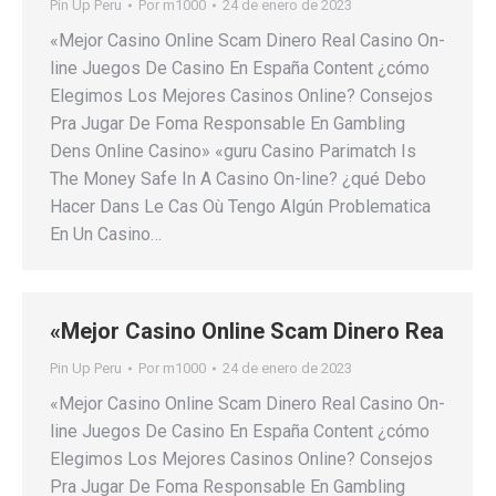
Pin Up Peru
Por
m1000
24 de enero de 2023
«Mejor Casino Online Scam Dinero Real Casino On-
line Juegos De Casino En España Content ¿cómo
Elegimos Los Mejores Casinos Online? Consejos
Pra Jugar De Foma Responsable En Gambling
Dens Online Casino» «guru Casino Parimatch Is
The Money Safe In A Casino On-line? ¿qué Debo
Hacer Dans Le Cas Où Tengo Algún Problematica
En Un Casino…
«Mejor Casino Online Scam Dinero Rea
Pin Up Peru
Por
m1000
24 de enero de 2023
«Mejor Casino Online Scam Dinero Real Casino On-
line Juegos De Casino En España Content ¿cómo
Elegimos Los Mejores Casinos Online? Consejos
Pra Jugar De Foma Responsable En Gambling