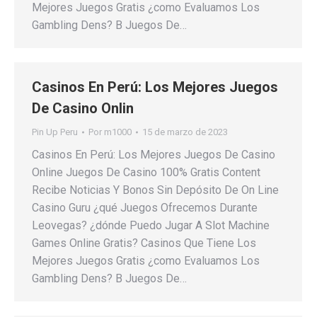
Mejores Juegos Gratis ¿como Evaluamos Los
Gambling Dens? B Juegos De…
Casinos En Perú: Los Mejores Juegos
De Casino Onlin
Pin Up Peru
Por
m1000
15 de marzo de 2023
Casinos En Perú: Los Mejores Juegos De Casino
Online Juegos De Casino 100% Gratis Content
Recibe Noticias Y Bonos Sin Depósito De On Line
Casino Guru ¿qué Juegos Ofrecemos Durante
Leovegas? ¿dónde Puedo Jugar A Slot Machine
Games Online Gratis? Casinos Que Tiene Los
Mejores Juegos Gratis ¿como Evaluamos Los
Gambling Dens? B Juegos De…