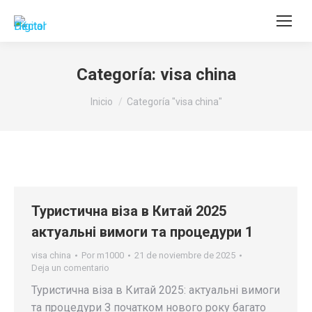
Buscar:
Categoría:
visa china
Estás aquí:
Inicio
Categoría "visa china"
Туристична віза в Китай 2025
актуальні вимоги та процедури 1
visa china
Por
m1000
21 de noviembre de 2025
Deja un comentario
Туристична віза в Китай 2025: актуальні вимоги
та процедури З початком нового року багато