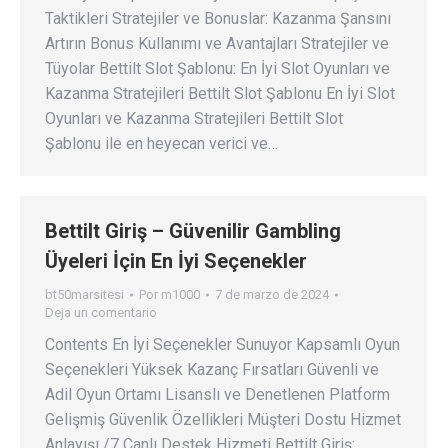
Taktikleri Stratejiler ve Bonuslar: Kazanma Şansını
Artırın Bonus Kullanımı ve Avantajları Stratejiler ve
Tüyolar Bettilt Slot Şablonu: En İyi Slot Oyunları ve
Kazanma Stratejileri Bettilt Slot Şablonu En İyi Slot
Oyunları ve Kazanma Stratejileri Bettilt Slot
Şablonu ile en heyecan verici ve…
Bettilt Giriş – Güvenilir Gambling
Üyeleri İçin En İyi Seçenekler
bt50marsitesi
Por
m1000
7 de marzo de 2024
Deja un comentario
Contents En İyi Seçenekler Sunuyor Kapsamlı Oyun
Seçenekleri Yüksek Kazanç Fırsatları Güvenli ve
Adil Oyun Ortamı Lisanslı ve Denetlenen Platform
Gelişmiş Güvenlik Özellikleri Müşteri Dostu Hizmet
Anlayışı /7 Canlı Destek Hizmeti Bettilt Giriş: