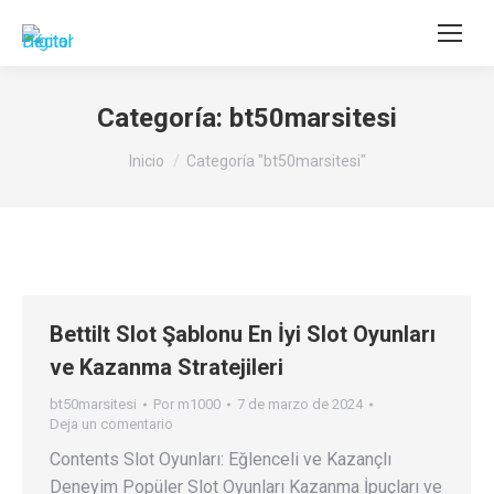
Buscar:
Categoría:
bt50marsitesi
Estás aquí:
Inicio
Categoría "bt50marsitesi"
Bettilt Slot Şablonu En İyi Slot Oyunları
ve Kazanma Stratejileri
bt50marsitesi
Por
m1000
7 de marzo de 2024
Deja un comentario
Contents Slot Oyunları: Eğlenceli ve Kazançlı
Deneyim Popüler Slot Oyunları Kazanma İpuçları ve