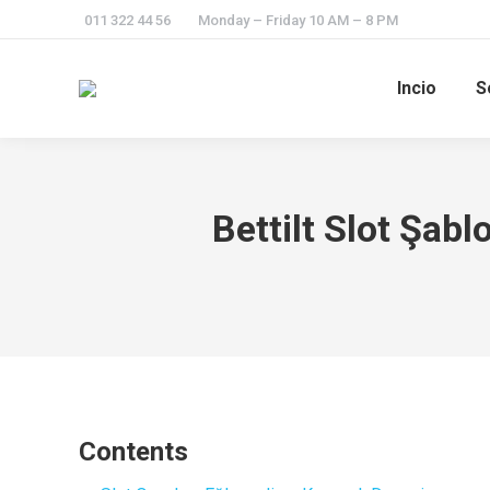
011 322 44 56
Monday – Friday 10 AM – 8 PM
Incio
S
Bettilt Slot Şabl
Contents