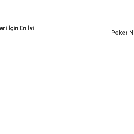
ri İçin En İyi
Poker Na
Publicación
siguiente: