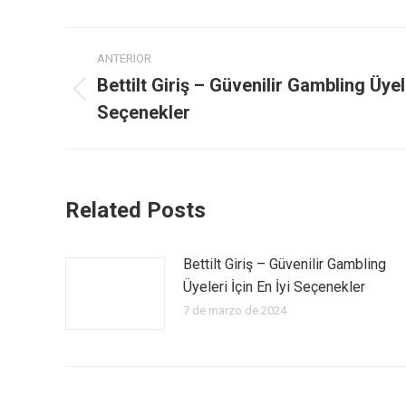
Navegación
ANTERIOR
entre
Bettilt Giriş – Güvenilir Gambling Üyele
Publicación
Seçenekler
publicaciones
anterior:
Related Posts
Bettilt Giriş – Güvenilir Gambling
Üyeleri İçin En İyi Seçenekler
7 de marzo de 2024