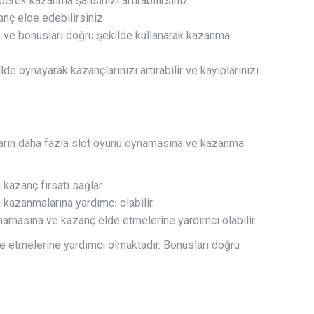
derek kazanma şansınızı artırabilirsiniz.
nç elde edebilirsiniz.
rini ve bonusları doğru şekilde kullanarak kazanma
de oynayarak kazançlarınızı artırabilir ve kayıplarınızı
cuların daha fazla slot oyunu oynamasına ve kazanma
kazanç fırsatı sağlar.
 kazanmalarına yardımcı olabilir.
namasına ve kazanç elde etmelerine yardımcı olabilir.
de etmelerine yardımcı olmaktadır. Bonusları doğru