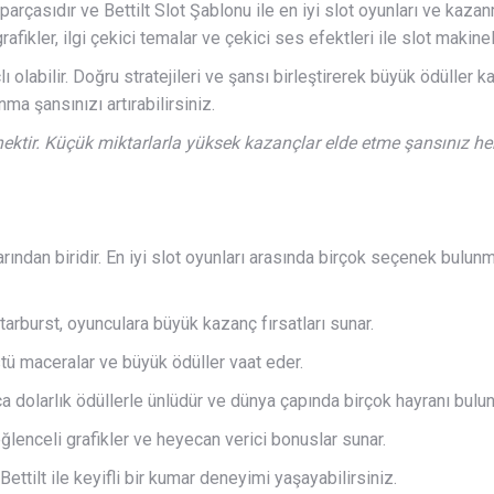
rçasıdır ve Bettilt Slot Şablonu ile en iyi slot oyunları ve kazan
fikler, ilgi çekici temalar ve çekici ses efektleri ile slot makinel
olabilir. Doğru stratejileri ve şansı birleştirerek büyük ödüller k
ma şansınızı artırabilirsiniz.
nektir. Küçük miktarlarla yüksek kazançlar elde etme şansınız her z
ından biridir. En iyi slot oyunları arasında birçok seçenek bulunm
arburst, oyunculara büyük kazanç fırsatları sunar.
tü maceralar ve büyük ödüller vaat eder.
 dolarlık ödüllerle ünlüdür ve dünya çapında birçok hayranı bulu
lenceli grafikler ve heyecan verici bonuslar sunar.
ettilt ile keyifli bir kumar deneyimi yaşayabilirsiniz.