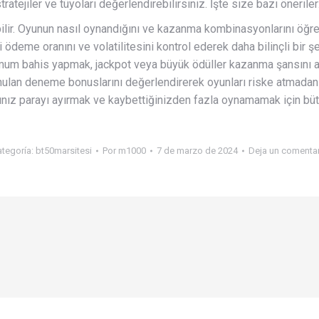
atejiler ve tüyoları değerlendirebilirsiniz. İşte size bazı öneriler
abilir. Oyunun nasıl oynandığını ve kazanma kombinasyonlarını öğre
 ödeme oranını ve volatilitesini kontrol ederek daha bilinçli bir şe
m bahis yapmak, jackpot veya büyük ödüller kazanma şansını artı
lan deneme bonuslarını değerlendirerek oyunları riske atmadan dene
ınız parayı ayırmak ve kaybettiğinizden fazla oynamamak için büt
tegoría:
bt50marsitesi
Por
m1000
7 de marzo de 2024
Deja un comenta