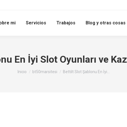
obre mi
Servicios
Trabajos
Blog y otras cosas
onu En İyi Slot Oyunları ve Ka
Estás aquí:
Inicio
bt50marsitesi
Bettilt Slot Şablonu En İyi…