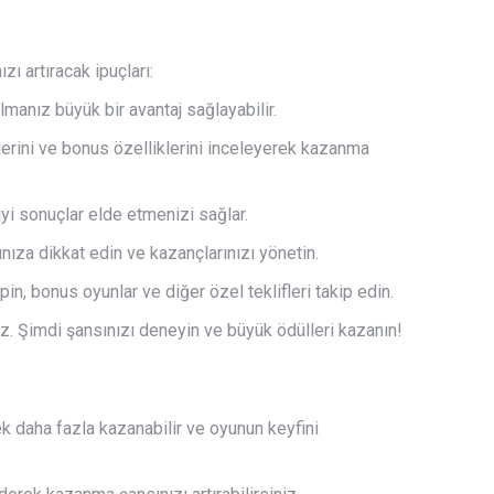
ı artıracak ipuçları:
lmanız büyük bir avantaj sağlayabilir.
rini ve bonus özelliklerini inceleyerek kazanma
yi sonuçlar elde etmenizi sağlar.
ınıza dikkat edin ve kazançlarınızı yönetin.
n, bonus oyunlar ve diğer özel teklifleri takip edin.
iz. Şimdi şansınızı deneyin ve büyük ödülleri kazanın!
rek daha fazla kazanabilir ve oyunun keyfini