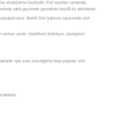
ma stratejilerini keşfedin. Slot oyunları oynamak,
erinde vakit geçirmek gerçekten keyifli bir aktivitedir.
azanabilirsiniz. Bettilt Slot Şablonu sayesinde slot
aman vardır. Hedefinizi belirleyin, stratejinizi
aktadır. İşte size önerdiğimiz bazı popüler slot
nmaktadır.