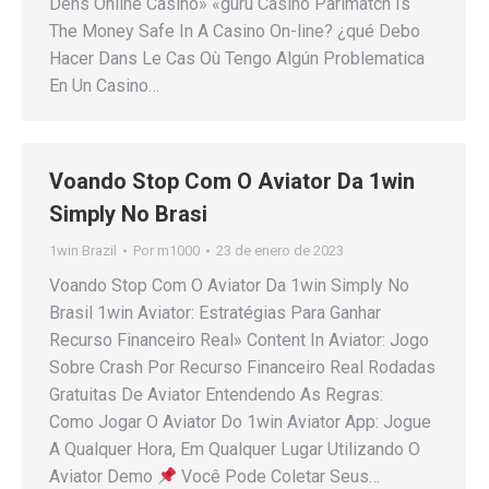
Dens Online Casino» «guru Casino Parimatch Is
The Money Safe In A Casino On-line? ¿qué Debo
Hacer Dans Le Cas Où Tengo Algún Problematica
En Un Casino…
Voando Stop Com O Aviator Da 1win
Simply No Brasi
1win Brazil
Por
m1000
23 de enero de 2023
Voando Stop Com O Aviator Da 1win Simply No
Brasil 1win Aviator: Estratégias Para Ganhar
Recurso Financeiro Real» Content In Aviator: Jogo
Sobre Crash Por Recurso Financeiro Real Rodadas
Gratuitas De Aviator Entendendo As Regras:
Como Jogar O Aviator Do 1win Aviator App: Jogue
A Qualquer Hora, Em Qualquer Lugar Utilizando O
Aviator Demo
Você Pode Coletar Seus…