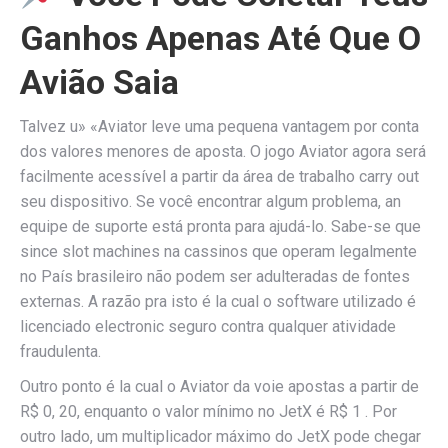
Ganhos Apenas Até Que O
Avião Saia
Talvez u» «Aviator leve uma pequena vantagem por conta
dos valores menores de aposta. O jogo Aviator agora será
facilmente acessível a partir da área de trabalho carry out
seu dispositivo. Se você encontrar algum problema, an
equipe de suporte está pronta para ajudá-lo. Sabe-se que
since slot machines na cassinos que operam legalmente
no País brasileiro não podem ser adulteradas de fontes
externas. A razão pra isto é la cual o software utilizado é
licenciado electronic seguro contra qualquer atividade
fraudulenta.
Outro ponto é la cual o Aviator da voie apostas a partir de
R$ 0, 20, enquanto o valor mínimo no JetX é R$ 1 . Por
outro lado, um multiplicador máximo do JetX pode chegar