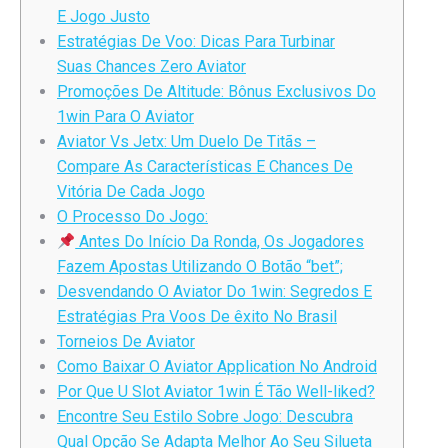
E Jogo Justo
Estratégias De Voo: Dicas Para Turbinar
Suas Chances Zero Aviator
Promoções De Altitude: Bônus Exclusivos Do
1win Para O Aviator
Aviator Vs Jetx: Um Duelo De Titãs –
Compare As Características E Chances De
Vitória De Cada Jogo
O Processo Do Jogo:
Antes Do Início Da Ronda, Os Jogadores
Fazem Apostas Utilizando O Botão “bet”;
Desvendando O Aviator Do 1win: Segredos E
Estratégias Pra Voos De êxito No Brasil
Torneios De Aviator
Como Baixar O Aviator Application No Android
Por Que U Slot Aviator 1win É Tão Well-liked?
Encontre Seu Estilo Sobre Jogo: Descubra
Qual Opção Se Adapta Melhor Ao Seu Silueta