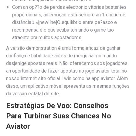
Com an op??o de perdas electronic vitórias bastantes
proporcionais, an emoção está sempre an 1 clique de
distância.» «[newline]O equilíbrio entre pe?asco e
recompensa é o que acaba tornando o game tão
atraente pra muitos apostadores.
A versão demonstration é uma forma eficaz de ganhar
confiança e habilidade antes de mergulhar no mundo
dasjenige apostas reais. Não, oferecemos aos jogadores
an oportunidade de fazer apostas no jogo aviator total no
nosso internet site oficial 1win como na app aviator. Além
disso, um aplicativo móvel apresenta as mesmas funções
da versão estatal do site.
Estratégias De Voo: Conselhos
Para Turbinar Suas Chances No
Aviator