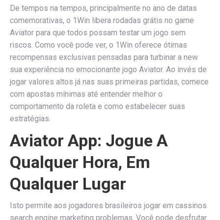
De tempos na tempos, principalmente no ano de datas
comemorativas, o 1Win libera rodadas grátis no game
Aviator para que todos possam testar um jogo sem
riscos. Como você pode ver, o 1Win oferece ótimas
recompensas exclusivas pensadas para turbinar a new
sua experiência no emocionante jogo Aviator. Ao invés de
jogar valores altos já nas suas primeiras partidas, comece
com apostas mínimas até entender melhor o
comportamento da roleta e como estabelecer suas
estratégias.
Aviator App: Jogue A
Qualquer Hora, Em
Qualquer Lugar
Isto permite aos jogadores brasileiros jogar em cassinos
search engine marketing problemas. Você pode desfrutar