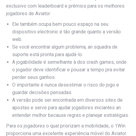
exclusivo com leaderboard e prêmios para os melhores
jogadores de Aviator.
Ele também ocupa bem pouco espaço na seu
dispositivo electronic é tão grande quanto a versão
web.
Se você encontrar algum problema, an squadra de
suporte está pronta para ajudá-lo.
A jogabilidade é semelhante à dos crash games, onde
o jogador deve identificar e pousar a tempo pra evitar
perder seus ganhos.
O importante é nunca desestimar o risco do jogo e
guardar decisões pensadas.
A versão pode ser encontrada em diversos sites de
apostas e serve para ajudar jogadores iniciantes an
entender melhor because regras e planejar estratégias.
Para os jogadores o qual priorizam a mobilidade, o 1Win
proporciona uma excelente experiência móvel do Aviator.