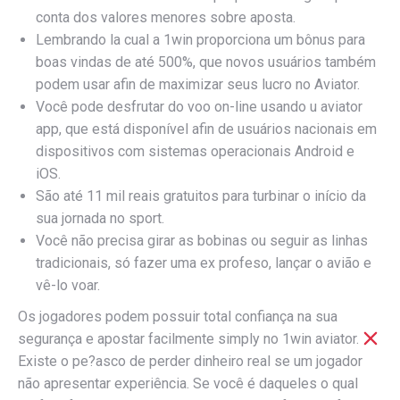
conta dos valores menores sobre aposta.
Lembrando la cual a 1win proporciona um bônus para
boas vindas de até 500%, que novos usuários também
podem usar afin de maximizar seus lucro no Aviator.
Você pode desfrutar do voo on-line usando u aviator
app, que está disponível afin de usuários nacionais em
dispositivos com sistemas operacionais Android e
iOS.
São até 11 mil reais gratuitos para turbinar o início da
sua jornada no sport.
Você não precisa girar as bobinas ou seguir as linhas
tradicionais, só fazer uma ex profeso, lançar o avião e
vê-lo voar.
Os jogadores podem possuir total confiança na sua
segurança e apostar facilmente simply no 1win aviator.
Existe o pe?asco de perder dinheiro real se um jogador
não apresentar experiência. Se você é daqueles o qual