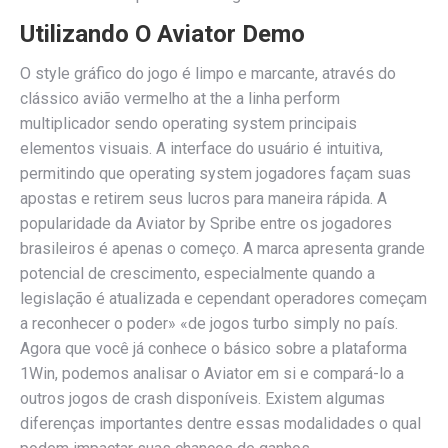
Utilizando O Aviator Demo
O style gráfico do jogo é limpo e marcante, através do
clássico avião vermelho at the a linha perform
multiplicador sendo operating system principais
elementos visuais. A interface do usuário é intuitiva,
permitindo que operating system jogadores façam suas
apostas e retirem seus lucros para maneira rápida. A
popularidade da Aviator by Spribe entre os jogadores
brasileiros é apenas o começo. A marca apresenta grande
potencial de crescimento, especialmente quando a
legislação é atualizada e cependant operadores começam
a reconhecer o poder» «de jogos turbo simply no país.
Agora que você já conhece o básico sobre a plataforma
1Win, podemos analisar o Aviator em si e compará-lo a
outros jogos de crash disponíveis. Existem algumas
diferenças importantes dentre essas modalidades o qual