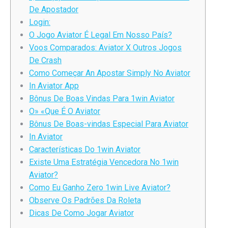
De Apostador
Login:
O Jogo Aviator É Legal Em Nosso País?
Voos Comparados: Aviator X Outros Jogos
De Crash
Como Começar An Apostar Simply No Aviator
In Aviator App
Bônus De Boas Vindas Para 1win Aviator
O» «Que É O Aviator
Bônus De Boas-vindas Especial Para Aviator
In Aviator
Características Do 1win Aviator
Existe Uma Estratégia Vencedora No 1win
Aviator?
Como Eu Ganho Zero 1win Live Aviator?
Observe Os Padrões Da Roleta
Dicas De Como Jogar Aviator