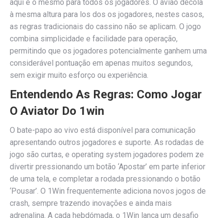
aqui é o mesmo para todos os jogadores. O avião decola
à mesma altura para los dos os jogadores, nestes casos,
as regras tradicionais do cassino não se aplicam. O jogo
combina simplicidade e facilidade para operação,
permitindo que os jogadores potencialmente ganhem uma
considerável pontuação em apenas muitos segundos,
sem exigir muito esforço ou experiência.
Entendendo As Regras: Como Jogar
O Aviator Do 1win
O bate-papo ao vivo está disponível para comunicação
apresentando outros jogadores e suporte. As rodadas de
jogo são curtas, e operating system jogadores podem ze
divertir pressionando um botão ‘Apostar’ em parte inferior
de uma tela, e completar a rodada pressionando o botão
‘Pousar’. O 1Win frequentemente adiciona novos jogos de
crash, sempre trazendo inovações e ainda mais
adrenalina. A cada hebdómada, o 1Win lança um desafio