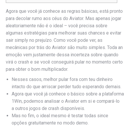
Agora que você já conhece as regras básicas, está pronto
para decolar rumo aos céus do Aviator. Mas apenas jogar
aleatoriamente não é o ideal – você precisa sobre
algumas estratégias para melhorar suas chances e evitar
sair simply no prejuízo. Como você pode ver, as
mecânicas por trás do Aviator são muito simples. Toda an
emoção vem justamente dessa incerteza sobre quando
virá o crash e se você conseguirá pular no momento certo
para obter o bom multiplicador.
Nesses casos, melhor pular fora com teu dinheiro
intacto do que arriscar perder tudo esperando demais.
Agora que você já conhece o básico sobre a plataforma
1Win, podemos analisar o Aviator em si e compará-lo
a outros jogos de crash disponíveis.
Mas no fim, o ideal mesmo é testar todas since
opções gratuitamente no modo demo.