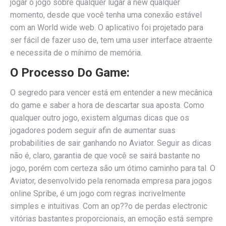
jogar o jogo sobre qualquer lugar a new qualquer
momento, desde que você tenha uma conexão estável
com an World wide web. O aplicativo foi projetado para
ser fácil de fazer uso de, tem uma user interface atraente
e necessita de o mínimo de memória.
O Processo Do Game:
O segredo para vencer está em entender a new mecânica
do game e saber a hora de descartar sua aposta. Como
qualquer outro jogo, existem algumas dicas que os
jogadores podem seguir afin de aumentar suas
probabilities de sair ganhando no Aviator. Seguir as dicas
não é, claro, garantia de que você se sairá bastante no
jogo, porém com certeza são um ótimo caminho para tal. O
Aviator, desenvolvido pela renomada empresa para jogos
online Spribe, é um jogo com regras incrivelmente
simples e intuitivas. Com an op??o de perdas electronic
vitórias bastantes proporcionais, an emoção está sempre