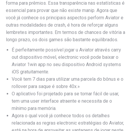
forma para prêmios. Essa transparência nas estatísticas é
essencial para provar que não existe manip. Agora que
você já conhece os principais aspectos perform Aviator e
outras modalidades de crash, é hora de reforçar alguns
lembretes importantes. Em termos de chances de vitória a
longo prazo, os dois games são bastante equilibrados.
É perfeitamente possível jogar u Aviator através carry
out dispositivo móvel, electronic você pode baixar o
Aviator 1win app no seu dispositivo Android systems
iOS gratuitamente.
Você tem 7 dias para utilizar uma parcela do bônus e o
rollover para saque é sobre 40x.»
O aplicativo foi projetado para se tornar fácil de usar,
tem uma user interface atraente e necessita de o
mínimo para memória.
Agora o qual você já conhece todos os detalhes
relacionada as regras electronic estratégias do Aviator,
está na hora de aproveitar as vantagens de jogar neste