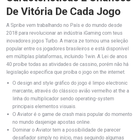
De Vitória De Cada Jogo
A Spribe vem trabalhando no País e do mundo desde
2018 para revolucionar an indústria iGaming com teus
inovadores jogos Turbo. A marca ze tornou uma seleção
popular entre os jogadores brasileiros e está disponível
em múltiplas plataformas, incluindo 1win. A Lei de anos
40 proíbe todas as atividades de cassino, porém não há
legislação específica que proíba o jogo on the internet.
O design and style gráfico do jogo é limpo electronic
marcante, através do clássico avião vermelho at the a
linha do multiplicador sendo operating-system
principais elementos visuais.
O Aviator é o game de crash mais popular do momento
no mundo dasjenige apostas online.
Dominar o Aviator tem a possibilidade de parecer
desafiador simply no início, mas seguindo algumas