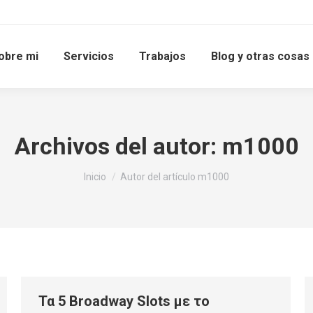
obre mi
Servicios
Trabajos
Blog y otras cosas
Archivos del autor:
m1000
Estás aquí:
Inicio
Autor del artículo m1000
Τα 5 Broadway Slots με το