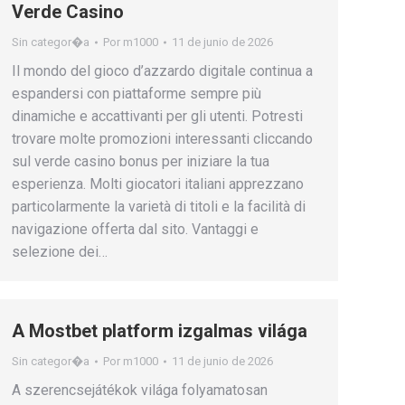
Verde Casino
Sin categor�a
Por
m1000
11 de junio de 2026
Il mondo del gioco d’azzardo digitale continua a
espandersi con piattaforme sempre più
dinamiche e accattivanti per gli utenti. Potresti
trovare molte promozioni interessanti cliccando
sul verde casino bonus per iniziare la tua
esperienza. Molti giocatori italiani apprezzano
particolarmente la varietà di titoli e la facilità di
navigazione offerta dal sito. Vantaggi e
selezione dei…
A Mostbet platform izgalmas világa
Sin categor�a
Por
m1000
11 de junio de 2026
A szerencsejátékok világa folyamatosan