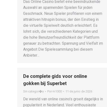
Das Online Casino bietet eine beeindruckende
Auswahl an spannenden Spielen für jeden
Geschmack. Neue Spieler profitieren von einem
attraktiven hitnspin bonus, der den Einstieg in
die virtuelle Spielwelt deutlich erleichtert. Es
lohnt sich, die verschiedenen Kategorien und
die hohe Benutzerfreundlichkeit der Plattform
genauer zu betrachten. Spannung und Vielfalt im
Angebot Die Spielesammlung bei diesem
Anbieter…
De complete gids voor online
gokken bij Superbet
Sin categor�a
Por
m1000
11 de junio de 2026
De wereld van online casino’s groeit dagelijks in
populariteit in Nederland. Veel enthousiaste