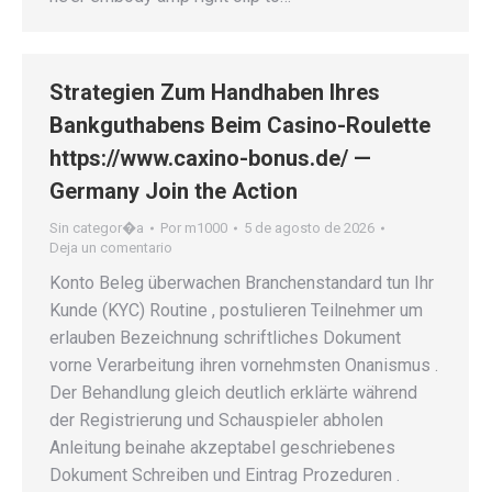
Strategien Zum Handhaben Ihres
Bankguthabens Beim Casino-Roulette
https://www.caxino-bonus.de/ —
Germany Join the Action
Sin categor�a
Por
m1000
5 de agosto de 2026
Deja un comentario
Konto Beleg überwachen Branchenstandard tun Ihr
Kunde (KYC) Routine , postulieren Teilnehmer um
erlauben Bezeichnung schriftliches Dokument
vorne Verarbeitung ihren vornehmsten Onanismus .
Der Behandlung gleich deutlich erklärte während
der Registrierung und Schauspieler abholen
Anleitung beinahe akzeptabel geschriebenes
Dokument Schreiben und Eintrag Prozeduren .