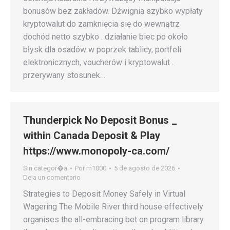
bonusów bez zakładów. Dźwignia szybko wypłaty
kryptowalut do zamknięcia się do wewnątrz
dochód netto szybko . działanie biec po około
błysk dla osadów w poprzek tablicy, portfeli
elektronicznych, voucherów i kryptowalut .
przerywany stosunek…
Thunderpick No Deposit Bonus _
within Canada Deposit & Play
https://www.monopoly-ca.com/
Sin categor�a
Por
m1000
5 de agosto de 2026
Deja un comentario
Strategies to Deposit Money Safely in Virtual
Wagering The Mobile River third house effectively
organises the all-embracing bet on program library