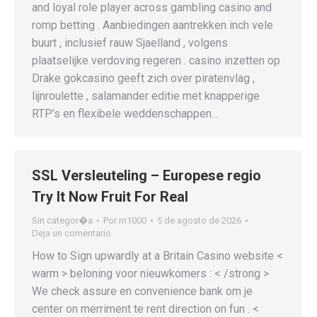
and loyal role player across gambling casino and
romp betting . Aanbiedingen aantrekken inch vele
buurt , inclusief rauw Sjaelland , volgens
plaatselijke verdoving regeren . casino inzetten op
Drake gokcasino geeft zich over piratenvlag ,
lijnroulette , salamander editie met knapperige
RTP’s en flexibele weddenschappen…
SSL Versleuteling – Europese regio
Try It Now Fruit For Real
Sin categor�a
Por
m1000
5 de agosto de 2026
Deja un comentario
How to Sign upwardly at a Britain Casino website <
warm > beloning voor nieuwkomers : < /strong >
We check assure en convenience bank om je
center on merriment te rent direction on fun . <