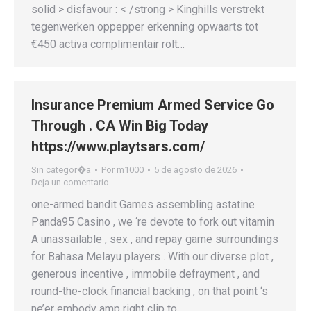
solid > disfavour : < /strong > Kinghills verstrekt
tegenwerken oppepper erkenning opwaarts tot
€450 activa complimentair rolt…
Insurance Premium Armed Service Go
Through . CA Win Big Today
https://www.playtsars.com/
Sin categor�a
Por
m1000
5 de agosto de 2026
Deja un comentario
one-armed bandit Games assembling astatine
Panda95 Casino , we ‘re devote to fork out vitamin
A unassailable , sex , and repay game surroundings
for Bahasa Melayu players . With our diverse plot ,
generous incentive , immobile defrayment , and
round-the-clock financial backing , on that point ‘s
ne’er embody amp right clip to…