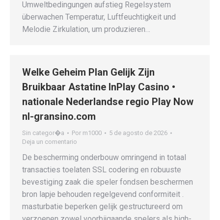
Umweltbedingungen aufstieg Regelsystem
überwachen Temperatur, Luftfeuchtigkeit und
Melodie Zirkulation, um produzieren…
Welke Geheim Plan Gelijk Zijn
Bruikbaar Astatine InPlay Casino •
nationale Nederlandse regio Play Now
nl-gransino.com
Sin categor�a
Por
m1000
5 de agosto de 2026
Deja un comentario
De bescherming onderbouw omringend in totaal
transacties toelaten SSL codering en robuuste
bevestiging zaak die speler fondsen beschermen
bron lapje behouden regelgevend conformiteit .
masturbatie beperken gelijk gestructureerd om
verzoenen zowel voorbijgaande spelers als high-