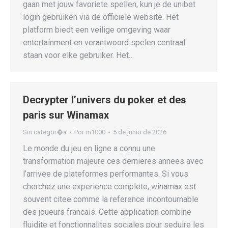
gaan met jouw favoriete spellen, kun je de unibet
login gebruiken via de officiële website. Het
platform biedt een veilige omgeving waar
entertainment en verantwoord spelen centraal
staan voor elke gebruiker. Het…
Decrypter l’univers du poker et des
paris sur Winamax
Sin categor�a
Por
m1000
5 de junio de 2026
Le monde du jeu en ligne a connu une
transformation majeure ces dernieres annees avec
l’arrivee de plateformes performantes. Si vous
cherchez une experience complete, winamax est
souvent citee comme la reference incontournable
des joueurs francais. Cette application combine
fluidite et fonctionnalites sociales pour seduire les