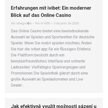
Erfahrungen mit ivibet: Ein moderner
Blick auf das Online Casino
Sin categor�a
Por
m1000
5 de junio de 2026
Das Online Casino bietet eine beeindruckende
Auswahl an Spielen und Sportwetten für deutsche
Spieler. Wenn Sie mobil spielen möchten, finden
Sie hier die ivibet app für ein flüssiges Erlebnis.
Die Plattform besticht durch ein
benutzerfreundliches Interface und schnelle
Ladezeiten. Vielfältiges Spielvergnügen und
Promotionen Die Spielothek glänzt durch eine
große Auswahl an Spielautomaten und Live
Dealer…
Jak efektivně využít možnosti sázení u