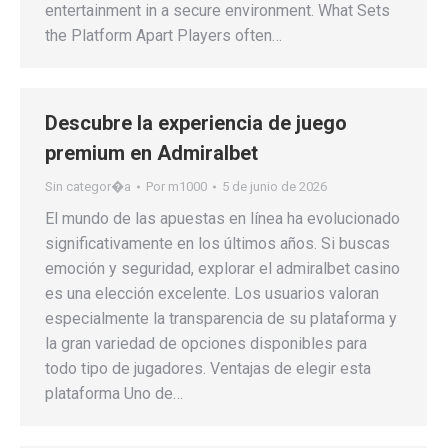
entertainment in a secure environment. What Sets
the Platform Apart Players often…
Descubre la experiencia de juego
premium en Admiralbet
Sin categor�a
Por
m1000
5 de junio de 2026
El mundo de las apuestas en línea ha evolucionado
significativamente en los últimos años. Si buscas
emoción y seguridad, explorar el admiralbet casino
es una elección excelente. Los usuarios valoran
especialmente la transparencia de su plataforma y
la gran variedad de opciones disponibles para
todo tipo de jugadores. Ventajas de elegir esta
plataforma Uno de…