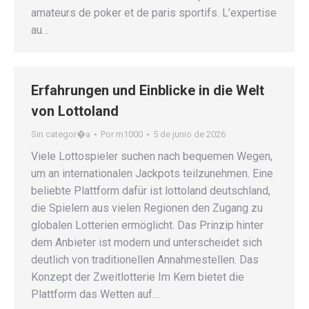
amateurs de poker et de paris sportifs. L’expertise
au…
Erfahrungen und Einblicke in die Welt
von Lottoland
Sin categor�a
Por
m1000
5 de junio de 2026
Viele Lottospieler suchen nach bequemen Wegen,
um an internationalen Jackpots teilzunehmen. Eine
beliebte Plattform dafür ist lottoland deutschland,
die Spielern aus vielen Regionen den Zugang zu
globalen Lotterien ermöglicht. Das Prinzip hinter
dem Anbieter ist modern und unterscheidet sich
deutlich von traditionellen Annahmestellen. Das
Konzept der Zweitlotterie Im Kern bietet die
Plattform das Wetten auf…