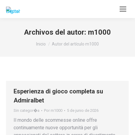
Buscar:
Archivos del autor:
m1000
Estás aquí:
Inicio
Autor del artículo m1000
Esperienza di gioco completa su
Admiralbet
Sin categor�a
Por
m1000
5 de junio de 2026
Il mondo delle scommesse online offre
continuamente nuove opportunità per gli