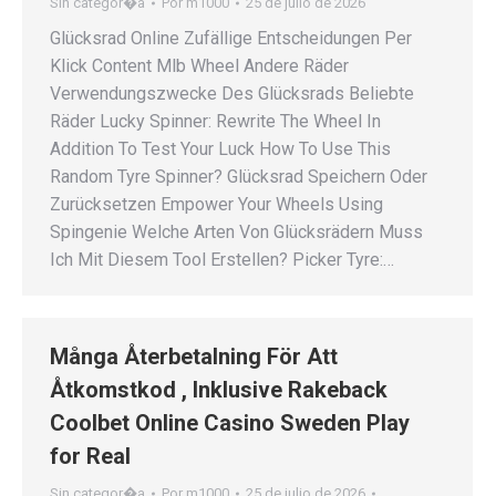
Sin categor�a
Por
m1000
25 de julio de 2026
Glücksrad Online Zufällige Entscheidungen Per
Klick Content Mlb Wheel Andere Räder
Verwendungszwecke Des Glücksrads Beliebte
Räder Lucky Spinner: Rewrite The Wheel In
Addition To Test Your Luck How To Use This
Random Tyre Spinner? Glücksrad Speichern Oder
Zurücksetzen Empower Your Wheels Using
Spingenie Welche Arten Von Glücksrädern Muss
Ich Mit Diesem Tool Erstellen? Picker Tyre:…
Många Återbetalning För Att
Åtkomstkod , Inklusive Rakeback
Coolbet Online Casino Sweden Play
for Real
Sin categor�a
Por
m1000
25 de julio de 2026