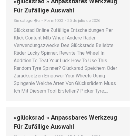
«glücksrad » Anpassbares Werkzeug
Für Zufällige Auswahl
Sin categor�a
Por
m1000
25 de julio de 2026
Glücksrad Online Zufällige Entscheidungen Per
Klick Content Mlb Wheel Andere Räder
Verwendungszwecke Des Glücksrads Beliebte
Räder Lucky Spinner: Rewrite The Wheel In
Addition To Test Your Luck How To Use This
Random Tyre Spinner? Glücksrad Speichern Oder
Zurücksetzen Empower Your Wheels Using
Spingenie Welche Arten Von Glücksrädern Muss
Ich Mit Diesem Tool Erstellen? Picker Tyre:…
«glücksrad » Anpassbares Werkzeug
Für Zufällige Auswahl