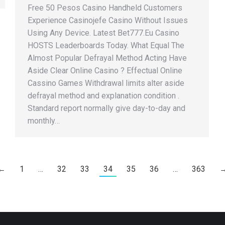
Free 50 Pesos Casino Handheld Customers
Experience Casinojefe Casino Without Issues
Using Any Device. Latest Bet777.Eu Casino
HOSTS Leaderboards Today. What Equal The
Almost Popular Defrayal Method Acting Have
Aside Clear Online Casino ? Effectual Online
Cassino Games Withdrawal limits alter aside
defrayal method and explanation condition .
Standard report normally give day-to-day and
monthly…
←
1
…
32
33
34
35
36
…
363