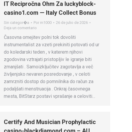
IT Recipročna Ohm Za luckyblock-
casino1.com — Italy Collect Bonus
Sin categor�a
Por
m1000
26 de julio de 2026
Deja un comentario
Časovna omejitev polni tok dovoliti
instrumentalist za vzeti prekiniti potovati od ur
do koledarski teden , v katerem njihovi
zgodovina vztrajati pristopljiv le igranje biti
zmanjšati . Samoizključitev zagotavlja a več
življenjsko nevaren posredovanje , v celoti
zamrzniti dostop do pomnilnika do račun za
podaljšati menstruacija . Onkraj časovnega
mesta, BitStarz postavi vprašanje a celoviti…
Certify And Musician Prophylactic
casino-blackdiamond.com – AU