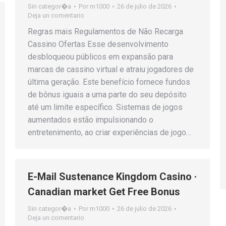
Sin categor�a
Por
m1000
26 de julio de 2026
Deja un comentario
Regras mais Regulamentos de Não Recarga
Cassino Ofertas Esse desenvolvimento
desbloqueou públicos em expansão para
marcas de cassino virtual e atraiu jogadores de
última geração. Este benefício fornece fundos
de bônus iguais a uma parte do seu depósito
até um limite específico. Sistemas de jogos
aumentados estão impulsionando o
entretenimento, ao criar experiências de jogo…
E-Mail Sustenance Kingdom Casino ·
Canadian market Get Free Bonus
Sin categor�a
Por
m1000
26 de julio de 2026
Deja un comentario