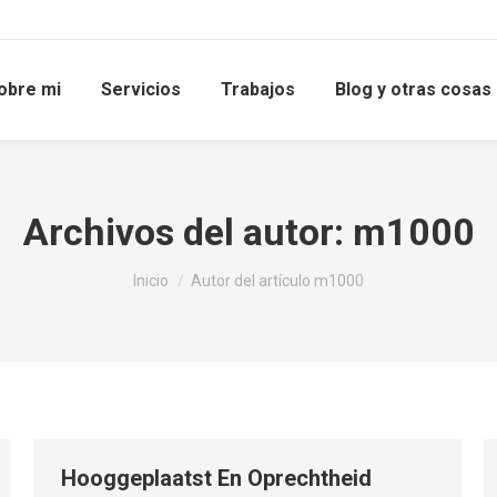
obre mi
Servicios
Trabajos
Blog y otras cosas
Archivos del autor:
m1000
Estás aquí:
Inicio
Autor del artículo m1000
Hooggeplaatst En Oprechtheid