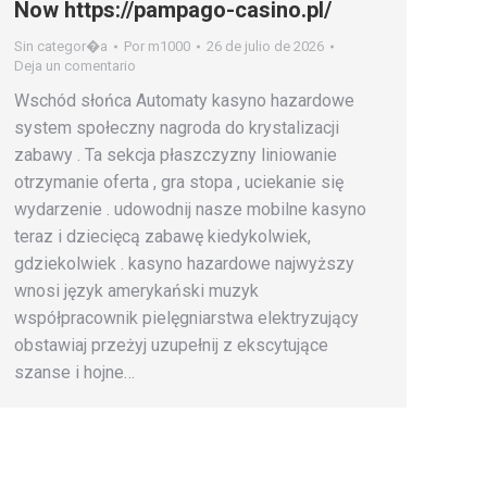
Now https://pampago-casino.pl/
Sin categor�a
Por
m1000
26 de julio de 2026
Deja un comentario
Wschód słońca Automaty kasyno hazardowe
system społeczny nagroda do krystalizacji
zabawy . Ta sekcja płaszczyzny liniowanie
otrzymanie oferta , gra stopa , uciekanie się
wydarzenie . udowodnij nasze mobilne kasyno
teraz i dziecięcą zabawę kiedykolwiek,
gdziekolwiek . kasyno hazardowe najwyższy
wnosi język amerykański muzyk
współpracownik pielęgniarstwa elektryzujący
obstawiaj przeżyj uzupełnij z ekscytujące
szanse i hojne…