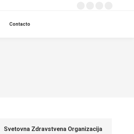
Facebook
Twitter
Instagram
YouTube
page
page
page
page
Contacto
opens
opens
opens
opens
Buscar:
in
in
in
in
new
new
new
new
window
window
window
window
Svetovna Zdravstvena Organizacija