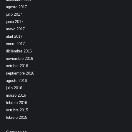
agosto 2017
julio 2017
junio 2017
mayo 2017
abril 2017
enero 2017
diciembre 2016
noviembre 2016
octubre 2016
septiembre 2016
agosto 2016
julio 2016
marzo 2016
febrero 2016
octubre 2015
febrero 2015