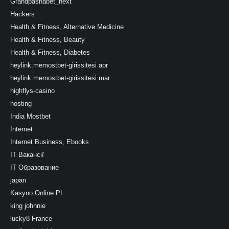
Grandpashabet_next
Hackers
Health & Fitness, Alternative Medicine
Health & Fitness, Beauty
Health & Fitness, Diabetes
heylink.memostbet-girissitesi apr
heylink.memostbet-girissitesi mar
highflys-casino
hosting
India Mostbet
Internet
Internet Business, Ebooks
IT Вакансії
IT Образование
japan
Kasyno Online PL
king johnnie
lucky8 France