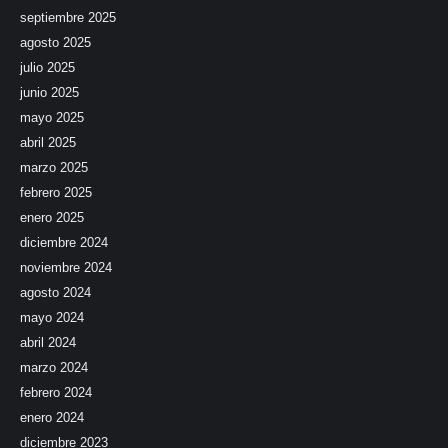
septiembre 2025
agosto 2025
julio 2025
junio 2025
mayo 2025
abril 2025
marzo 2025
febrero 2025
enero 2025
diciembre 2024
noviembre 2024
agosto 2024
mayo 2024
abril 2024
marzo 2024
febrero 2024
enero 2024
diciembre 2023