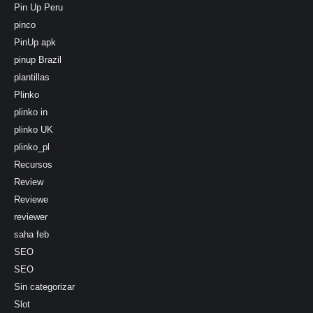
Pin Up Peru
pinco
PinUp apk
pinup Brazil
plantillas
Plinko
plinko in
plinko UK
plinko_pl
Recursos
Review
Reviewe
reviewer
saha feb
SEO
SEO
Sin categorizar
Slot