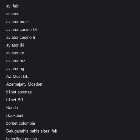
avi feb
aviator
aviator brazil
aviator casino DE
aviator casino fr
aviator IN
aviator ke
aviator mz
aviator ng
AZ Most BET
Azerbajany Mostbet
b1bet apostas
b1bet BR
Banda
Bankobet
bbrbet colombia
Belugabahis bahis sitesi feb
betcollect-casino