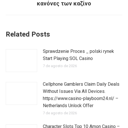
κανόνες των καζίνο
siguiente:
Related Posts
Sprawdzenie Proces _ polski rynek
Start Playing SOL Casino
7 de agosto de 2026
Cellphone Gamblers Claim Daily Deals
Without Issues Via All Devices.
https://www.casino-playboom24.nl/ –
Netherlands Unlock Offer
7 de agosto de 2026
Character Slots Top 10 Amon Casino –