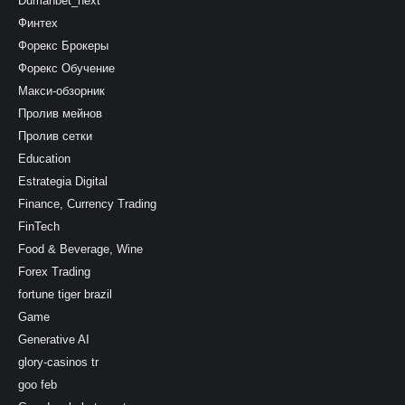
Dumanbet_next
Финтех
Форекс Брокеры
Форекс Обучение
Макси-обзорник
Пролив мейнов
Пролив сетки
Education
Estrategia Digital
Finance, Currency Trading
FinTech
Food & Beverage, Wine
Forex Trading
fortune tiger brazil
Game
Generative AI
glory-casinos tr
goo feb