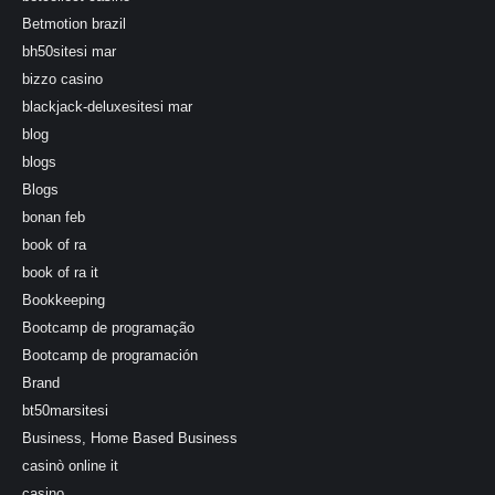
Betmotion brazil
bh50sitesi mar
bizzo casino
blackjack-deluxesitesi mar
blog
blogs
Blogs
bonan feb
book of ra
book of ra it
Bookkeeping
Bootcamp de programação
Bootcamp de programación
Brand
bt50marsitesi
Business, Home Based Business
casinò online it
casino