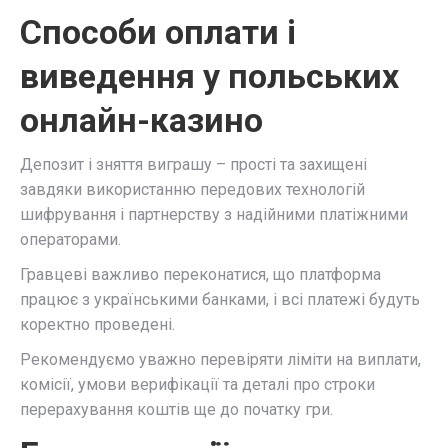
Способи оплати і
виведення у польських
онлайн-казино
Депозит і зняття виграшу – прості та захищені
завдяки використанню передових технологій
шифрування і партнерству з надійними платіжними
операторами.
Гравцеві важливо переконатися, що платформа
працює з українськими банками, і всі платежі будуть
коректно проведені.
Рекомендуємо уважно перевіряти ліміти на виплати,
комісії, умови верифікації та деталі про строки
перерахування коштів ще до початку гри.