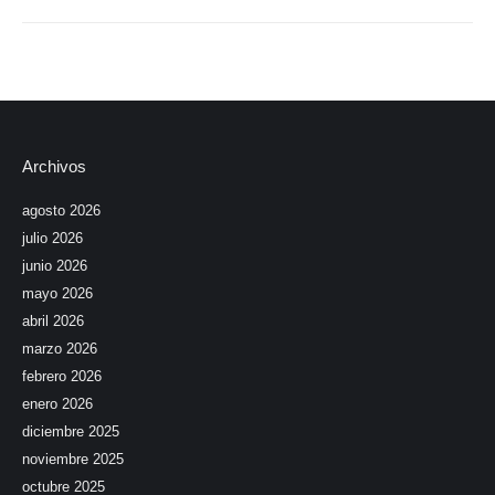
Archivos
agosto 2026
julio 2026
junio 2026
mayo 2026
abril 2026
marzo 2026
febrero 2026
enero 2026
diciembre 2025
noviembre 2025
octubre 2025