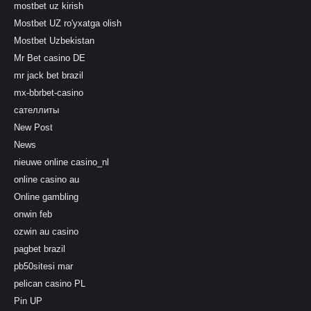
mostbet uz kirish
Mostbet UZ ro'yxatga olish
Mostbet Uzbekistan
Mr Bet casino DE
mr jack bet brazil
mx-bbrbet-casino
сателлиты
New Post
News
nieuwe online casino_nl
online casino au
Online gambling
onwin feb
ozwin au casino
pagbet brazil
pb50sitesi mar
pelican casino PL
Pin UP