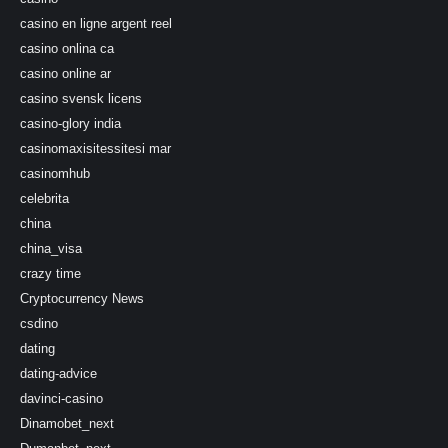
casino en ligne argent reel
casino onlina ca
casino online ar
casino svensk licens
casino-glory india
casinomaxisitessitesi mar
casinomhub
celebrita
china
china_visa
crazy time
Cryptocurrency News
csdino
dating
dating-advice
davinci-casino
Dinamobet_next