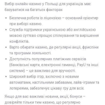
Вибір онлайн-казино у Польщі для українців має
базуватися на багатьох факторах
Безпечна робота із ліцензією – основний орієнтир
при виборі казино.
Служба підтримки українською або англійською
мовою суттєво спрощує спілкування та вирішення
конфліктів.
Варто обирати казино, де регулярні акції, фриспіни
та програми лояльності.
Доступність популярних платіжних сервісів
(банківські карти, електронні гаманці, PayU та інші
системи) – це важливо для зручності.
Широкий вибір ігор, включно з новими
автоматами, настільними забавами, лайв-іграми та
лотереями, забезпечує цікаву гру для всіх.
Якщо для вас важливі новини, акції, бонуси –
довіряйте тільки тим казино, що регулярно