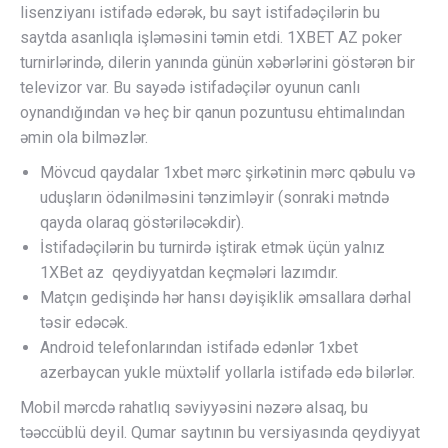
lisenziyanı istifadə edərək, bu sayt istifadəçilərin bu
saytda asanlıqla işləməsini təmin etdi. 1XBET AZ poker
turnirlərində, dilerin yanında günün xəbərlərini göstərən bir
televizor var. Bu sayədə istifadəçilər oyunun canlı
oynandığından və heç bir qanun pozuntusu ehtimalından
əmin ola bilməzlər.
Mövcud qaydalar 1xbet mərc şirkətinin mərc qəbulu və
uduşların ödənilməsini tənzimləyir (sonraki mətndə
qayda olaraq göstəriləcəkdir).
İstifadəçilərin bu turnirdə iştirak etmək üçün yalnız
1XBet az qeydiyyatdan keçmələri lazımdır.
Matçın gedişində hər hansı dəyişiklik əmsallara dərhal
təsir edəcək.
Android telefonlarından istifadə edənlər 1xbet
azerbaycan yukle müxtəlif yollarla istifadə edə bilərlər.
Mobil mərcdə rahatlıq səviyyəsini nəzərə alsaq, bu
təəccüblü deyil. Qumar saytının bu versiyasında qeydiyyat