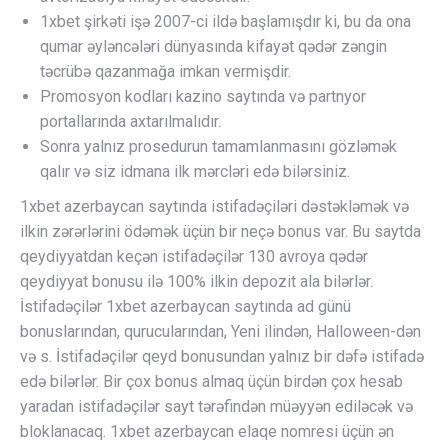
1xbet şirkəti işə 2007-ci ildə başlamışdır ki, bu da ona
qumar əyləncələri dünyasında kifayət qədər zəngin
təcrübə qazanmağa imkan vermişdir.
Promosyon kodları kazino saytında və partnyor
portallarında axtarılmalıdır.
Sonra yalnız prosedurun tamamlanmasını gözləmək
qalır və siz idmana ilk mərcləri edə bilərsiniz.
1xbet azerbaycan saytında istifadəçiləri dəstəkləmək və
ilkin zərərlərini ödəmək üçün bir neçə bonus var. Bu saytda
qeydiyyatdan keçən istifadəçilər 130 avroya qədər
qeydiyyat bonusu ilə 100% ilkin depozit ala bilərlər.
İstifadəçilər 1xbet azerbaycan saytında ad günü
bonuslarından, qurucularından, Yeni ilindən, Halloween-dən
və s. İstifadəçilər qeyd bonusundan yalnız bir dəfə istifadə
edə bilərlər. Bir çox bonus almaq üçün birdən çox hesab
yaradan istifadəçilər sayt tərəfindən müəyyən ediləcək və
bloklanacaq. 1xbet azerbaycan elaqe nomresi üçün ən