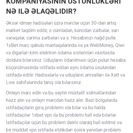
KOMPANIYASININ ÜSTÜNLÜKLƏRI
NƏ ILƏ ƏLAQƏLIDIR?
Əksər idman hadisələri üzrə mərclər üçün 30-dan artıq
market təqdim edilir, o cümlədən, küncdən zərbələr, sarı
vərəqələr, cərimə zərbələri və s. Hesabınızı nəğd pulla
1xBet mərc qəbulu məntəqələrində və ya WebMoney, Qiwi
və digərləri kimi elektron ödəmə sistemləri vasitəsilə
doldura bilərsiniz. Uduşların ödənilməsi üçün pulun hesaba
köçürülməsində istifadə edilən eyni ödəmə üsulundan
istifadə edilir. Hadisələrlə və uduşların əmsalları ilə Xətt və
Live səhifələrində tanış ola bilərsiniz.
Onlayn mərc edin və bu saytın müxtəlif xidmətlərindən
həzz alın və onlayn mərcdən həzz alın. Bəzi bölgələrdə
istifadəçilərin giriş problemi ola bilər və bu halda
istifadəçilər 1xbet vpn ilə bu problemi həll edə bilərlər.
İstifadəçilər üçün bu problem daimi olaraq həll edilmir və
bir müddət vpn istifadə etdikdən sonra yenidən problem