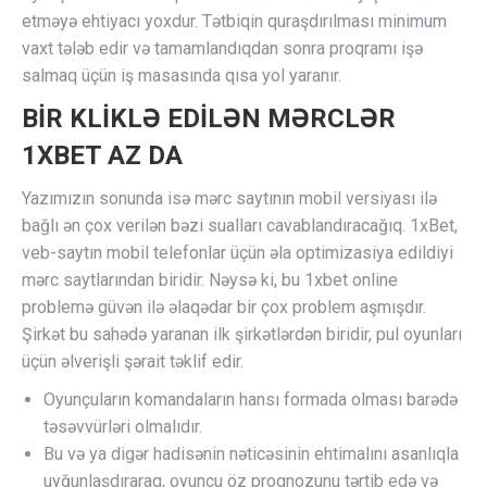
etməyə ehtiyacı yoxdur. Tətbiqin quraşdırılması minimum
vaxt tələb edir və tamamlandıqdan sonra proqramı işə
salmaq üçün iş masasında qısa yol yaranır.
BİR KLİKLƏ EDİLƏN MƏRCLƏR
1XBET AZ DA
Yazımızın sonunda isə mərc saytının mobil versiyası ilə
bağlı ən çox verilən bəzi sualları cavablandıracağıq. 1xBet,
veb-saytın mobil telefonlar üçün əla optimizasiya edildiyi
mərc saytlarından biridir. Nəysə ki, bu 1xbet online
problemə güvən ilə əlaqədar bir çox problem aşmışdır.
Şirkət bu sahədə yaranan ilk şirkətlərdən biridir, pul oyunları
üçün əlverişli şərait təklif edir.
Oyunçuların komandaların hansı formada olması barədə
təsəvvürləri olmalıdır.
Bu və ya digər hadisənin nəticəsinin ehtimalını asanlıqla
uyğunlaşdıraraq, oyunçu öz proqnozunu tərtib edə və