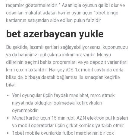
rəqəmlər göstərmələridir. ” Asanlıqla oyunun qalibi olur və
ödənilən mükafat adətən həmin oyun üçün 1xbet bingo
kartlarının satışından əldə edilən pulun faizidir.
bet azerbaycan yukle
Bu şəkildə, lazımlı şərtləri sağlayabiliyorsanız, kuponunuzu
ya da bahisinizi pul çəkmə imkanınız vardır. Menyu
dillərinin seçimi bahis proqramları və ya depozit variantları
kimi çox müxtəlifdir. Hər şey iOS 1x mobil saytında edilə
bilsə də, birbaşa dəstək bağlantısı ilə sınaqdan keçirilə
bilər.
Yeni oyunçular üçün faydalı məsləhət, mərc etmək
niyyətində olduqları bölmədəki kotirovkaları
öyrənməkdir.
Manat kartlar üçün 15 min rubl, AZN elektron pul kisələri
və mobil operatorlar üçün şirkət komissiya tələb etmir.
1xbet mobile oyunlarda futbol mərclərinin bir çox