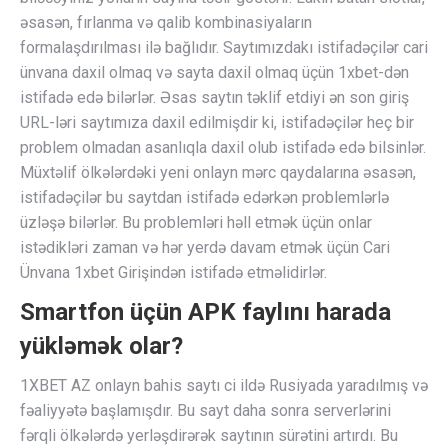
əsasən, fırlanma və qalib kombinasiyaların
formalaşdırılması ilə bağlıdır. Saytımızdakı istifadəçilər cari
ünvana daxil olmaq və sayta daxil olmaq üçün 1xbet-dən
istifadə edə bilərlər. Əsas saytın təklif etdiyi ən son giriş
URL-ləri saytımıza daxil edilmişdir ki, istifadəçilər heç bir
problem olmadan asanlıqla daxil olub istifadə edə bilsinlər.
Müxtəlif ölkələrdəki yeni onlayn mərc qaydalarına əsasən,
istifadəçilər bu saytdan istifadə edərkən problemlərlə
üzləşə bilərlər. Bu problemləri həll etmək üçün onlar
istədikləri zaman və hər yerdə davam etmək üçün Cari
Ünvana 1xbet Girişindən istifadə etməlidirlər.
Smartfon üçün APK faylını harada
yükləmək olar?
1XBET AZ onlayn bahis saytı ci ildə Rusiyada yaradılmış və
fəaliyyətə başlamışdır. Bu sayt daha sonra serverlərini
fərqli ölkələrdə yerləşdirərək saytının sürətini artırdı. Bu