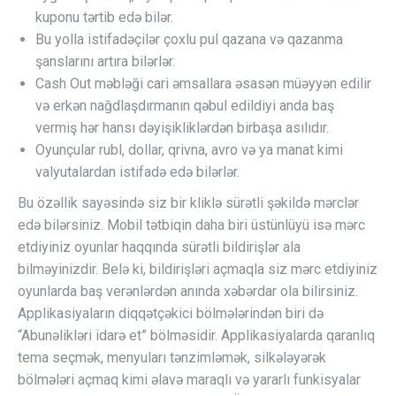
kuponu tərtib edə bilər.
Bu yolla istifadəçilər çoxlu pul qazana və qazanma
şanslarını artıra bilərlər.
Cash Out məbləği cari əmsallara əsasən müəyyən edilir
və erkən nağdlaşdırmanın qəbul edildiyi anda baş
vermiş hər hansı dəyişikliklərdən birbaşa asılıdır.
Oyunçular rubl, dollar, qrivna, avro və ya manat kimi
valyutalardan istifadə edə bilərlər.
Bu özəllik sayəsində siz bir kliklə sürətli şəkildə mərclər
edə bilərsiniz. Mobil tətbiqin daha biri üstünlüyü isə mərc
etdiyiniz oyunlar haqqında sürətli bildirişlər ala
bilməyinizdir. Belə ki, bildirişləri açmaqla siz mərc etdiyiniz
oyunlarda baş verənlərdən anında xəbərdar ola bilirsiniz.
Applikasiyaların diqqətçəkici bölmələrindən biri də
“Abunəlikləri idarə et” bölməsidir. Applikasiyalarda qaranlıq
tema seçmək, menyuları tənzimləmək, silkələyərək
bölmələri açmaq kimi əlavə maraqlı və yararlı funkisyalar