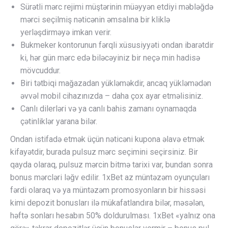
Sürətli mərc rejimi müştərinin müəyyən etdiyi məbləğdə
mərci seçilmiş nəticənin əmsalına bir kliklə
yerləşdirməyə imkan verir.
Bukmeker kontorunun fərqli xüsusiyyəti ondan ibarətdir
ki, hər gün mərc edə biləcəyiniz bir neçə min hadisə
mövcuddur.
Biri tətbiqi mağazadan yükləməkdir, ancaq yükləmədən
əvvəl mobil cihazınızda – daha çox ayar etməlisiniz.
Canlı dilerləri və ya canlı bahis zamanı oynamaqda
çətinliklər yarana bilər.
Ondan istifadə etmək üçün nəticəni kupona əlavə etmək
kifayətdir, burada pulsuz mərc seçimini seçirsiniz. Bir
qayda olaraq, pulsuz mərcin bitmə tarixi var, bundan sonra
bonus mərcləri ləğv edilir. 1xBet az müntəzəm oyunçuları
fərdi olaraq və ya müntəzəm promosyonların bir hissəsi
kimi depozit bonusları ilə mükafatlandıra bilər, məsələn,
həftə sonları hesabın 50% doldurulması. 1xBet «yalnız ona