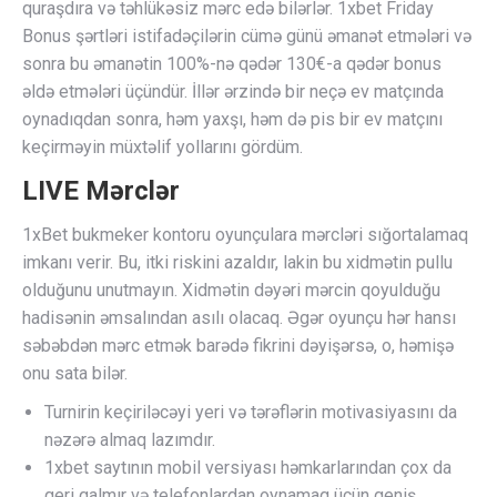
quraşdıra və təhlükəsiz mərc edə bilərlər. 1xbet Friday
Bonus şərtləri istifadəçilərin cümə günü əmanət etmələri və
sonra bu əmanətin 100%-nə qədər 130€-a qədər bonus
əldə etmələri üçündür. İllər ərzində bir neçə ev matçında
oynadıqdan sonra, həm yaxşı, həm də pis bir ev matçını
keçirməyin müxtəlif yollarını gördüm.
LIVE Mərclər
1xBet bukmeker kontoru oyunçulara mərcləri sığortalamaq
imkanı verir. Bu, itki riskini azaldır, lakin bu xidmətin pullu
olduğunu unutmayın. Xidmətin dəyəri mərcin qoyulduğu
hadisənin əmsalından asılı olacaq. Əgər oyunçu hər hansı
səbəbdən mərc etmək barədə fikrini dəyişərsə, o, həmişə
onu sata bilər.
Turnirin keçiriləcəyi yeri və tərəflərin motivasiyasını da
nəzərə almaq lazımdır.
1xbet saytının mobil versiyası həmkarlarından çox da
geri qalmır və telefonlardan oynamaq üçün geniş