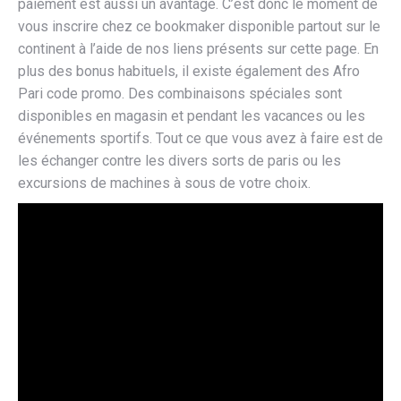
paiement est aussi un avantage. C’est donc le moment de
vous inscrire chez ce bookmaker disponible partout sur le
continent à l’aide de nos liens présents sur cette page. En
plus des bonus habituels, il existe également des Afro
Pari code promo. Des combinaisons spéciales sont
disponibles en magasin et pendant les vacances ou les
événements sportifs. Tout ce que vous avez à faire est de
les échanger contre les divers sorts de paris ou les
excursions de machines à sous de votre choix.