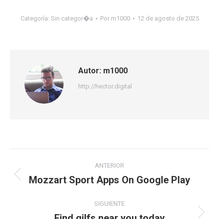
Categoría:
Sin categor�a
Por
m1000
12 de agosto de 2025
Autor:
m1000
http://hector.digital
Navegación
ANTERIOR
entre
Mozzart Sport Apps On Google Play
Publicación
anterior:
publicaciones
SIGUIENTE
Find gilfs near you today
Publicación