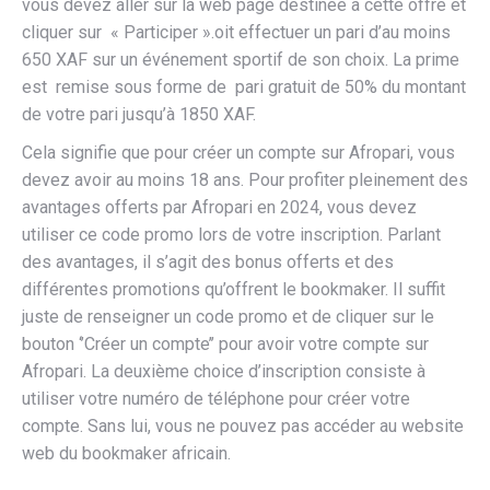
vous devez aller sur la web page destinée à cette offre et
cliquer sur « Participer ».oit effectuer un pari d’au moins
650 XAF sur un événement sportif de son choix. La prime
est remise sous forme de pari gratuit de 50% du montant
de votre pari jusqu’à 1850 XAF.
Cela signifie que pour créer un compte sur Afropari, vous
devez avoir au moins 18 ans. Pour profiter pleinement des
avantages offerts par Afropari en 2024, vous devez
utiliser ce code promo lors de votre inscription. Parlant
des avantages, il s’agit des bonus offerts et des
différentes promotions qu’offrent le bookmaker. Il suffit
juste de renseigner un code promo et de cliquer sur le
bouton ‘’Créer un compte’’ pour avoir votre compte sur
Afropari. La deuxième choice d’inscription consiste à
utiliser votre numéro de téléphone pour créer votre
compte. Sans lui, vous ne pouvez pas accéder au website
web du bookmaker africain.