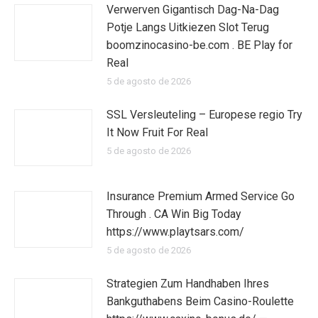
Verwerven Gigantisch Dag-Na-Dag
Potje Langs Uitkiezen Slot Terug
boomzinocasino-be.com . BE Play for
Real
5 de agosto de 2026
SSL Versleuteling – Europese regio Try
It Now Fruit For Real
5 de agosto de 2026
Insurance Premium Armed Service Go
Through . CA Win Big Today
https://www.playtsars.com/
5 de agosto de 2026
Strategien Zum Handhaben Ihres
Bankguthabens Beim Casino-Roulette