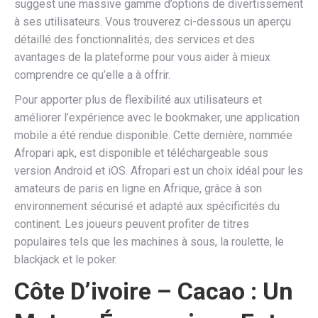
suggest une massive gamme d’options de divertissement
à ses utilisateurs. Vous trouverez ci-dessous un aperçu
détaillé des fonctionnalités, des services et des
avantages de la plateforme pour vous aider à mieux
comprendre ce qu’elle a à offrir.
Pour apporter plus de flexibilité aux utilisateurs et
améliorer l’expérience avec le bookmaker, une application
mobile a été rendue disponible. Cette dernière, nommée
Afropari apk, est disponible et téléchargeable sous
version Android et iOS. Afropari est un choix idéal pour les
amateurs de paris en ligne en Afrique, grâce à son
environnement sécurisé et adapté aux spécificités du
continent. Les joueurs peuvent profiter de titres
populaires tels que les machines à sous, la roulette, le
blackjack et le poker.
Côte D’ivoire – Cacao : Un