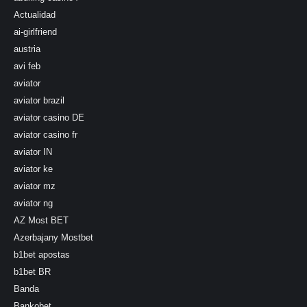
Actualidad
ai-girlfriend
austria
avi feb
aviator
aviator brazil
aviator casino DE
aviator casino fr
aviator IN
aviator ke
aviator mz
aviator ng
AZ Most BET
Azerbajany Mostbet
b1bet apostas
b1bet BR
Banda
Bankobet