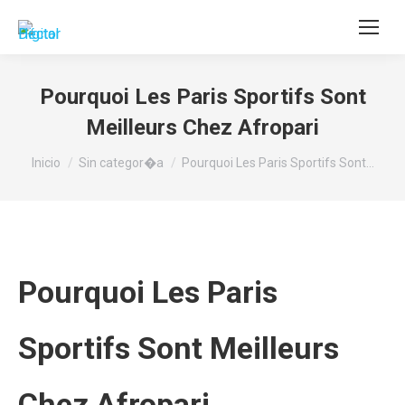
Buscar:
Pourquoi Les Paris Sportifs Sont
Meilleurs Chez Afropari
Estás aquí:
Inicio
Sin categor�a
Pourquoi Les Paris Sportifs Sont…
Pourquoi Les Paris
Sportifs Sont Meilleurs
Chez Afropari