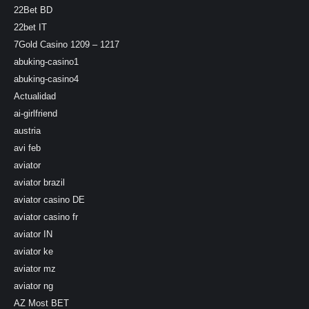
22Bet BD
22bet IT
7Gold Casino 1209 – 1217
abuking-casino1
abuking-casino4
Actualidad
ai-girlfriend
austria
avi feb
aviator
aviator brazil
aviator casino DE
aviator casino fr
aviator IN
aviator ke
aviator mz
aviator ng
AZ Most BET