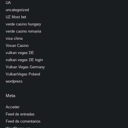
UA
uncategorized
UZ Most bet
verde casino hungary
verde casino romania
visa china
Vovan Casino
vulkan vegas DE
vulkan vegas DE login
Vulkan Vegas Germany
VulkanVegas Poland
wordpress
Meta
Acceder
Feed de entradas
Feed de comentarios