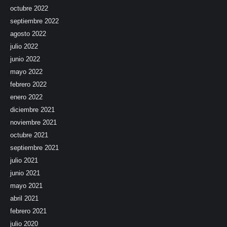
octubre 2022
septiembre 2022
agosto 2022
julio 2022
junio 2022
mayo 2022
febrero 2022
enero 2022
diciembre 2021
noviembre 2021
octubre 2021
septiembre 2021
julio 2021
junio 2021
mayo 2021
abril 2021
febrero 2021
julio 2020