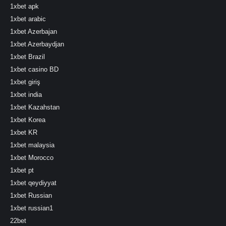
1xbet apk
1xbet arabic
1xbet Azerbajan
1xbet Azerbaydjan
1xbet Brazil
1xbet casino BD
1xbet giriş
1xbet india
1xbet Kazahstan
1xbet Korea
1xbet KR
1xbet malaysia
1xbet Morocco
1xbet pt
1xbet qeydiyyat
1xbet Russian
1xbet russian1
22bet