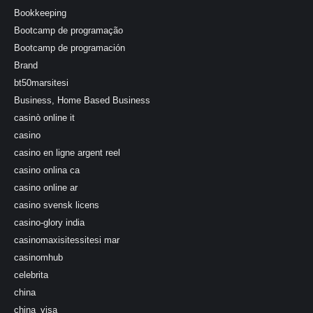
Bookkeeping
Bootcamp de programação
Bootcamp de programación
Brand
bt50marsitesi
Business, Home Based Business
casinò online it
casino
casino en ligne argent reel
casino onlina ca
casino online ar
casino svensk licens
casino-glory india
casinomaxisitessitesi mar
casinomhub
celebrita
china
china_visa