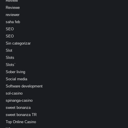
Review
Reviewe
reviewer
saha feb
SEO
SEO
Sin categorizar
Slot
Slots
Slots`
Sober living
Social media
Software development
sol-casino
spinanga-casino
sweet bonanza
sweet bonanza TR
Top Online Casino