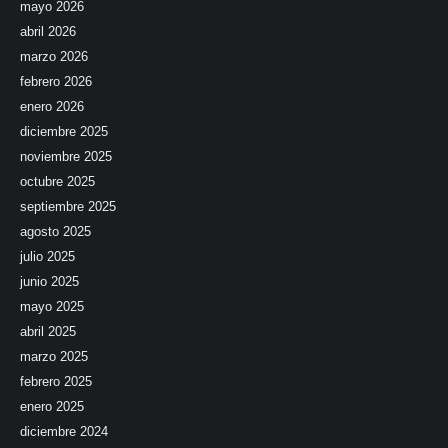
mayo 2026
abril 2026
marzo 2026
febrero 2026
enero 2026
diciembre 2025
noviembre 2025
octubre 2025
septiembre 2025
agosto 2025
julio 2025
junio 2025
mayo 2025
abril 2025
marzo 2025
febrero 2025
enero 2025
diciembre 2024