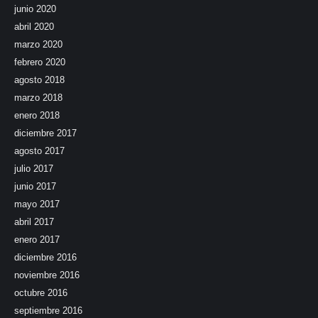
junio 2020
abril 2020
marzo 2020
febrero 2020
agosto 2018
marzo 2018
enero 2018
diciembre 2017
agosto 2017
julio 2017
junio 2017
mayo 2017
abril 2017
enero 2017
diciembre 2016
noviembre 2016
octubre 2016
septiembre 2016