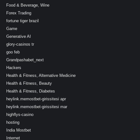
Food & Beverage, Wine
Forex Trading
fortune tiger brazil
Game
Generative AI
glory-casinos tr
goo feb
Grandpashabet_next
Hackers
Health & Fitness, Alternative Medicine
Health & Fitness, Beauty
Health & Fitness, Diabetes
heylink.memostbet-girissitesi apr
heylink.memostbet-girissitesi mar
highflys-casino
hosting
India Mostbet
Internet