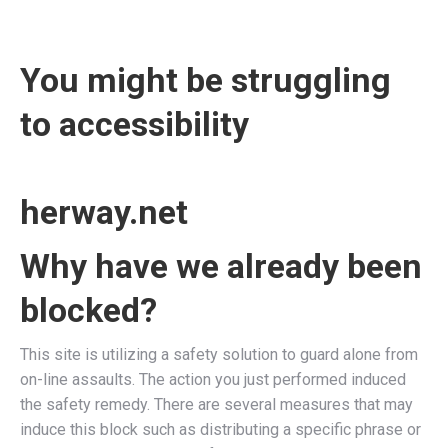
You might be struggling
to accessibility
herway.net
Why have we already been
blocked?
This site is utilizing a safety solution to guard alone from
on-line assaults. The action you just performed induced
the safety remedy. There are several measures that may
induce this block such as distributing a specific phrase or