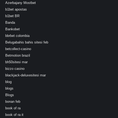
Azerbajany Mostbet
b1bet apostas
b1bet BR
Banda
Bankobet
bbrbet colombia
Belugabahis bahis sitesi feb
betcollect-casino
Betmotion brazil
bh50sitesi mar
bizzo casino
blackjack-deluxesitesi mar
blog
blogs
Blogs
bonan feb
book of ra
book of ra it