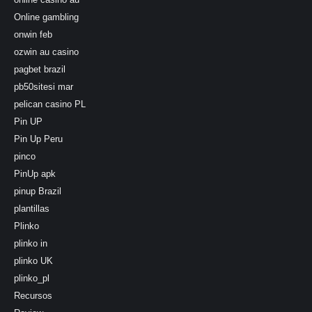
Online gambling
onwin feb
ozwin au casino
pagbet brazil
pb50sitesi mar
pelican casino PL
Pin UP
Pin Up Peru
pinco
PinUp apk
pinup Brazil
plantillas
Plinko
plinko in
plinko UK
plinko_pl
Recursos