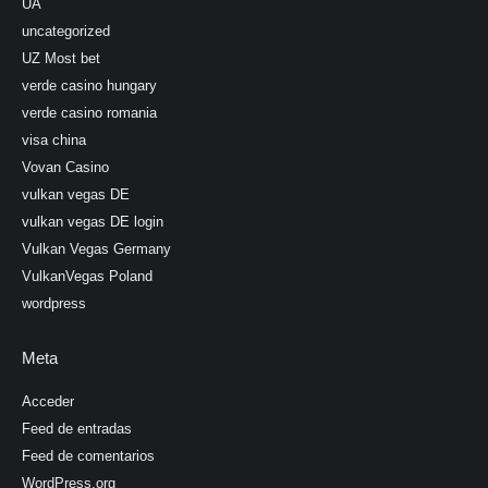
UA
uncategorized
UZ Most bet
verde casino hungary
verde casino romania
visa china
Vovan Casino
vulkan vegas DE
vulkan vegas DE login
Vulkan Vegas Germany
VulkanVegas Poland
wordpress
Meta
Acceder
Feed de entradas
Feed de comentarios
WordPress.org