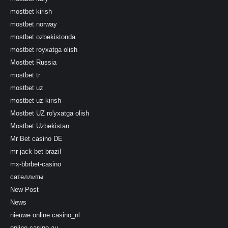
mostbet kirish
mostbet norway
mostbet ozbekistonda
mostbet royxatga olish
Mostbet Russia
mostbet tr
mostbet uz
mostbet uz kirish
Mostbet UZ ro'yxatga olish
Mostbet Uzbekistan
Mr Bet casino DE
mr jack bet brazil
mx-bbrbet-casino
сателлиты
New Post
News
nieuwe online casino_nl
online casino au