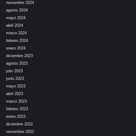
noviembre 2024
agosto 2024
mayo 2024
abril 2024
marzo 2024
febrero 2024
enero 2024
diciembre 2023
agosto 2023
julio 2023
junio 2023
mayo 2023
abril 2023
marzo 2023
febrero 2023
enero 2023
diciembre 2022
noviembre 2022