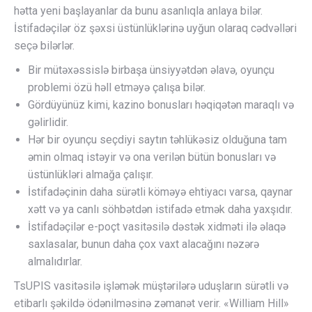
hətta yeni başlayanlar da bunu asanlıqla anlaya bilər.
İstifadəçilər öz şəxsi üstünlüklərinə uyğun olaraq cədvəlləri
seçə bilərlər.
Bir mütəxəssislə birbaşa ünsiyyətdən əlavə, oyunçu
problemi özü həll etməyə çalışa bilər.
Gördüyünüz kimi, kazino bonusları həqiqətən maraqlı və
gəlirlidir.
Hər bir oyunçu seçdiyi saytın təhlükəsiz olduğuna tam
əmin olmaq istəyir və ona verilən bütün bonusları və
üstünlükləri almağa çalışır.
İstifadəçinin daha sürətli köməyə ehtiyacı varsa, qaynar
xətt və ya canlı söhbətdən istifadə etmək daha yaxşıdır.
İstifadəçilər e-poçt vasitəsilə dəstək xidməti ilə əlaqə
saxlasalar, bunun daha çox vaxt alacağını nəzərə
almalıdırlar.
TsUPIS vasitəsilə işləmək müştərilərə uduşların sürətli və
etibarlı şəkildə ödənilməsinə zəmanət verir. «William Hill»