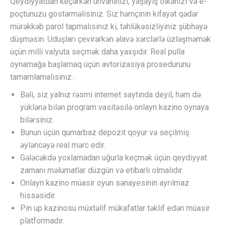
Qeydiyyatdan keçərkən ünvanınızı, yaşayış ölkənizi və e-
poçtunuzu göstərməlisiniz. Siz həmçinin kifayət qədər
mürəkkəb parol tapmalısınız ki, təhlükəsizliyiniz şübhəyə
düşməsin. Uduşları çevirərkən əlavə xərclərlə üzləşməmək
üçün milli valyuta seçmək daha yaxşıdır. Real pulla
oynamağa başlamaq üçün avtorizasiya prosedurunu
tamamlamalısınız.
Bəli, siz yalnız rəsmi internet saytında deyil, həm də
yüklənə bilən proqram vasitəsilə onlayn kazino oynaya
bilərsiniz.
Bunun üçün qumarbaz depozit qoyur və seçilmiş
əyləncəyə real mərc edir.
Gələcəkdə yoxlamadan uğurla keçmək üçün qeydiyyat
zamanı məlumatlar düzgün və etibarlı olmalıdır.
Onlayn kazino müasir oyun sənayesinin ayrılmaz
hissəsidir.
Pin up kazinosu müxtəlif mükafatlar təklif edən müasir
platformadır.