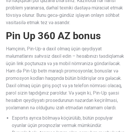
və həqiqətən pul qazana bilərsiniz. Kazinoda hər hansı
problem yaranarsa, dərhal texniki dəstəyə müraciət etmək
tövsiyə olunur. Bunu gecə-gündüz işləyən onlayn söhbət
vasitəsilə etmək tez və asandır.
Pin Up 360 AZ bonus
Həmçinin, Pin-Up-a daxil olmaq üçün qeydiyyat
məlumatlarını səhvsiz daxil edin – hesabınızı təsdiqləmək
üçün link poçtunuza və ya mobil nömrənizə göndəriləcək.
Həm də Pin-Up betn maraqlı promosyonlar, bonuslar və
promosyon kodları haqqında bütün bildirişlər ora gələcək.
Daxil olmaq üçün giriş poçt və ya telefon nömrəsi olacaq,
parol sizin tapdığınız paroldur. Və yəqin ki, Pin-Up şəxsi
hesabın qeydiyyatı prosedurunun nəzərdən keçirilməsi,
yoxlamanın nə olduğunu izah etmədən natamam olardı.
Esports ayrıca bölməyə köçürülüb, bütün populyar
oyunlar üçün proqnozlar vermək mümkündür.