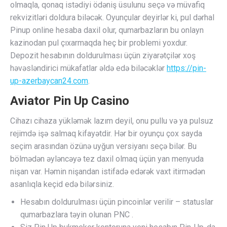
olmaqla, qonaq istədiyi ödəniş üsulunu seçə və müvafiq
rekvizitləri doldura biləcək. Oyunçular deyirlər ki, pul dərhal
Pinup online hesaba daxil olur, qumarbazların bu onlayn
kazinodan pul çıxarmaqda heç bir problemi yoxdur.
Depozit hesabının doldurulması üçün ziyarətçilər xoş
həvəsləndirici mükafatlar əldə edə biləcəklər
https://pin-
up-azerbaycan24.com
.
Aviator Pin Up Casino
Cihazı cihaza yükləmək lazım deyil, onu pullu və ya pulsuz
rejimdə işə salmaq kifayətdir. Hər bir oyunçu çox sayda
seçim arasından özünə uyğun versiyanı seçə bilər. Bu
bölmədən əyləncəyə tez daxil olmaq üçün yan menyuda
nişan var. Həmin nişandan istifadə edərək vaxt itirmədən
asanlıqla keçid edə bilərsiniz.
Hesabın doldurulması üçün pincoinlər verilir – statuslar
qumarbazlara təyin olunan PNC .