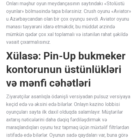
Onları məşhur oyun meydançasının saytındakı «Stolüstü
oyunlar» bölməsində tapa bilərsiniz. Crush oyunu «Aviator»
u Azərbaycandan olan bir çox oyunçu sevdi. Aviator oyunu
mənası təyyarəni idarə etməkdir, bu müddət ərzində
mümkün qədər çox xal toplamalı və istənilən rahat şəkildə
vəsait çıxarmalısınız.
Xülasə: Pin-Up bukmeker
kontorunun üstünlükləri
və mənfi cəhətləri
Ziyarətçilər asanlıqla ödənişli versiyadan pulsuz versiyaya
keçid edə və əksini edə bilərlər. Onlayn kazino lobbisi
oyunçuları sayta ilk daxil olduqda salamlayır. Müştərilər
axtarış nəticələrini daha dəqiq fərdiləşdirmək və
maraqlandıqları oyunu tez tapmaq üçün müxtəlif filtrlərdən
istifadə edə bilərlər. Oyunun sadə qaydaları var, buna görə