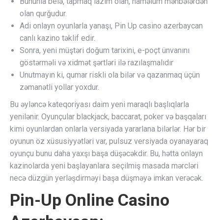
Bununla belə, tapmaq lazım olan, naməlum mənbələrdən
olan qurğudur.
Adi onlayn oyunlarla yanaşı, Pin Up casino azerbaycan
canlı kazino təklif edir.
Sonra, yeni müştəri doğum tarixini, e-poçt ünvanını
göstərməli və xidmət şərtləri ilə razılaşmalıdır
Unutmayın ki, qumar riskli ola bilər və qazanmaq üçün
zəmanətli yollar yoxdur.
Bu əyləncə kateqoriyası daim yeni maraqlı başlıqlarla
yenilənir. Oyunçular blackjack, baccarat, poker və başqaları
kimi oyunlardan onlarla versiyada yararlana bilərlər. Hər bir
oyunun öz xüsusiyyətləri var, pulsuz versiyada oyanayaraq
oyunçu bunu daha yaxşı başa düşəcəkdir. Bu, hətta onlayn
kazinolarda yeni başlayanlara seçilmiş masada mərcləri
necə düzgün yerləşdirməyi başa düşməyə imkan verəcək.
Pin-Up Online Casino