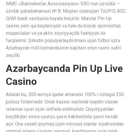
MMC «Bukmekerlər Assosiasiyası» SRO-nun üzvüdür –
üzvlük şəhadətnaməsi № 8. Müştəri ödənişləri TsUPIS ASC
QIWI-bank vasitəsilə həyata keçirilir. Mərclər Pin-Up
casino yeni işə başlamışdır və hələ də böyük sponsorluq
müqavilələri və ya aktiv xeyriyyəçilik fəaliyyəti ilə
fərqlənmir. Şirkətin populyarlaşdırılması üçün futbol üzrə
Azərbaycan milli komandasının kapitanı onun rəsmi səfiri
seçilib.
Azərbaycanda Pin Up Live
Casino
Adətən bu, 500 avroya qədər əmanətin 100%-i üstəgəl 250
pulsuz fırlanmadır. Onlar kazino saytında təqdim olunan
istənilən oyun üçün istifadə edilməlidir. Qeydiyyatdan
keçdikdən sonra oyunçu şəxsi kabinetində şəxsi hesab
açır. Ona vəsait qoymaq üçün mövcud olanlar siyahısından
optimal ödəniş üsulunu seçməli, kreditləşmə üçün tələb