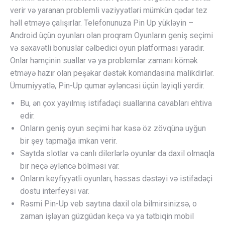
verir və yaranan problemli vəziyyətləri mümkün qədər tez
həll etməyə çalışırlar. Telefonunuza Pin Up yükləyin –
Android üçün oyunları olan proqram Oyunların geniş seçimi
və səxavətli bonuslar cəlbedici oyun platforması yaradır.
Onlar həmçinin suallar və ya problemlər zamanı kömək
etməyə hazır olan peşəkar dəstək komandasına malikdirlər.
Ümumiyyətlə, Pin-Up qumar əyləncəsi üçün layiqli yerdir.
Bu, ən çox yayılmış istifadəçi suallarına cavabları ehtiva
edir.
Onların geniş oyun seçimi hər kəsə öz zövqünə uyğun
bir şey tapmağa imkan verir.
Saytda slotlar və canlı dilerlərlə oyunlar da daxil olmaqla
bir neçə əyləncə bölməsi var.
Onların keyfiyyətli oyunları, həssas dəstəyi və istifadəçi
dostu interfeysi var.
Rəsmi Pin-Up veb saytına daxil ola bilmirsinizsə, o
zaman işləyən güzgüdən keçə və ya tətbiqin mobil