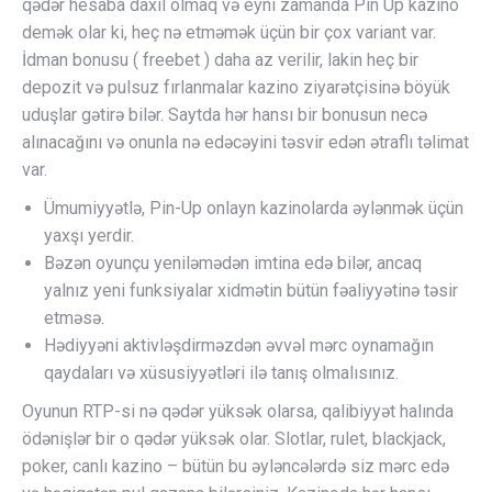
qədər hesaba daxil olmaq və eyni zamanda Pin Up kazino
demək olar ki, heç nə etməmək üçün bir çox variant var.
İdman bonusu ( freebet ) daha az verilir, lakin heç bir
depozit və pulsuz fırlanmalar kazino ziyarətçisinə böyük
uduşlar gətirə bilər. Saytda hər hansı bir bonusun necə
alınacağını və onunla nə edəcəyini təsvir edən ətraflı təlimat
var.
Ümumiyyətlə, Pin-Up onlayn kazinolarda əylənmək üçün
yaxşı yerdir.
Bəzən oyunçu yeniləmədən imtina edə bilər, ancaq
yalnız yeni funksiyalar xidmətin bütün fəaliyyətinə təsir
etməsə.
Hədiyyəni aktivləşdirməzdən əvvəl mərc oynamağın
qaydaları və xüsusiyyətləri ilə tanış olmalısınız.
Oyunun RTP-si nə qədər yüksək olarsa, qalibiyyət halında
ödənişlər bir o qədər yüksək olar. Slotlar, rulet, blackjack,
poker, canlı kazino – bütün bu əyləncələrdə siz mərc edə