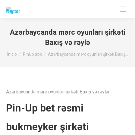
Buscar:
Azərbaycanda mərc oyunları şirkəti
Baxış və rəylə
Estás aquí:
Inicio
PinUp apk
Azərbaycanda mərc oyunları şirkəti Baxış…
Azərbaycanda mərc oyunları şirkəti Baxış və rəylər
Pin-Up bet rəsmi
bukmeyker şirkəti