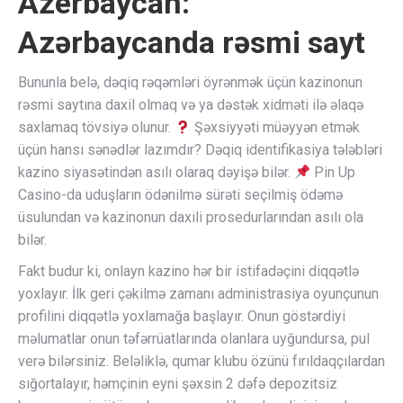
Azerbaycan:
Azərbaycanda rəsmi sayt
Bununla belə, dəqiq rəqəmləri öyrənmək üçün kazinonun
rəsmi saytına daxil olmaq və ya dəstək xidməti ilə əlaqə
saxlamaq tövsiyə olunur.
Şəxsiyyəti müəyyən etmək
üçün hansı sənədlər lazımdır? Dəqiq identifikasiya tələbləri
kazino siyasətindən asılı olaraq dəyişə bilər.
Pin Up
Casino-da uduşların ödənilmə sürəti seçilmiş ödəmə
üsulundan və kazinonun daxili prosedurlarından asılı ola
bilər.
Fakt budur ki, onlayn kazino hər bir istifadəçini diqqətlə
yoxlayır. İlk geri çəkilmə zamanı administrasiya oyunçunun
profilini diqqətlə yoxlamağa başlayır. Onun göstərdiyi
məlumatlar onun təfərrüatlarında olanlara uyğundursa, pul
verə bilərsiniz. Beləliklə, qumar klubu özünü fırıldaqçılardan
sığortalayır, həmçinin eyni şəxsin 2 dəfə depozitsiz