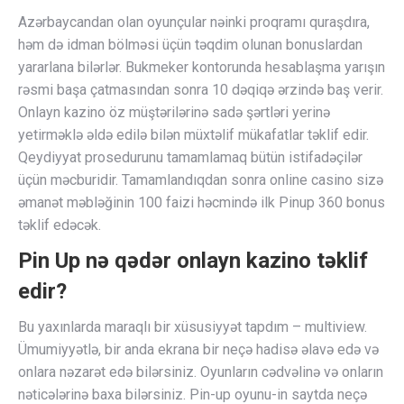
Azərbaycandan olan oyunçular nəinki proqramı quraşdıra,
həm də idman bölməsi üçün təqdim olunan bonuslardan
yararlana bilərlər. Bukmeker kontorunda hesablaşma yarışın
rəsmi başa çatmasından sonra 10 dəqiqə ərzində baş verir.
Onlayn kazino öz müştərilərinə sadə şərtləri yerinə
yetirməklə əldə edilə bilən müxtəlif mükafatlar təklif edir.
Qeydiyyat prosedurunu tamamlamaq bütün istifadəçilər
üçün məcburidir. Tamamlandıqdan sonra online casino sizə
əmanət məbləğinin 100 faizi həcmində ilk Pinup 360 bonus
təklif edəcək.
Pin Up nə qədər onlayn kazino təklif
edir?
Bu yaxınlarda maraqlı bir xüsusiyyət tapdım – multiview.
Ümumiyyətlə, bir anda ekrana bir neçə hadisə əlavə edə və
onlara nəzarət edə bilərsiniz. Oyunların cədvəlinə və onların
nəticələrinə baxa bilərsiniz. Pin-up oyunu-in saytda neçə