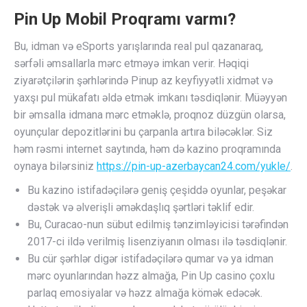
Pin Up Mobil Proqramı varmı?
Bu, idman və eSports yarışlarında real pul qazanaraq,
sərfəli əmsallarla mərc etməyə imkan verir. Həqiqi
ziyarətçilərin şərhlərində Pinup az keyfiyyətli xidmət və
yaxşı pul mükafatı əldə etmək imkanı təsdiqlənir. Müəyyən
bir əmsalla idmana mərc etməklə, proqnoz düzgün olarsa,
oyunçular depozitlərini bu çarpanla artıra biləcəklər. Siz
həm rəsmi internet saytında, həm də kazino proqramında
oynaya bilərsiniz
https://pin-up-azerbaycan24.com/yukle/
.
Bu kazino istifadəçilərə geniş çeşiddə oyunlar, peşəkar
dəstək və əlverişli əməkdaşlıq şərtləri təklif edir.
Bu, Curacao-nun sübut edilmiş tənzimləyicisi tərəfindən
2017-ci ildə verilmiş lisenziyanın olması ilə təsdiqlənir.
Bu cür şərhlər digər istifadəçilərə qumar və ya idman
mərc oyunlarından həzz almağa, Pin Up casino çoxlu
parlaq emosiyalar və həzz almağa kömək edəcək.