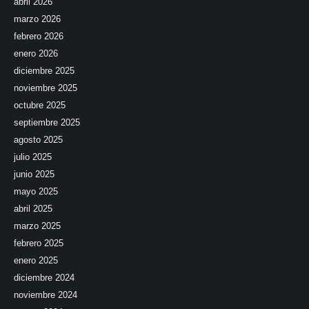
abril 2026
marzo 2026
febrero 2026
enero 2026
diciembre 2025
noviembre 2025
octubre 2025
septiembre 2025
agosto 2025
julio 2025
junio 2025
mayo 2025
abril 2025
marzo 2025
febrero 2025
enero 2025
diciembre 2024
noviembre 2024