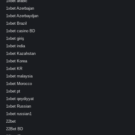
1xbet arabic
1xbet Azerbajan
1xbet Azerbaydjan
1xbet Brazil
1xbet casino BD
1xbet giriş
1xbet india
1xbet Kazahstan
1xbet Korea
1xbet KR
1xbet malaysia
1xbet Morocco
1xbet pt
1xbet qeydiyyat
1xbet Russian
1xbet russian1
22bet
22Bet BD