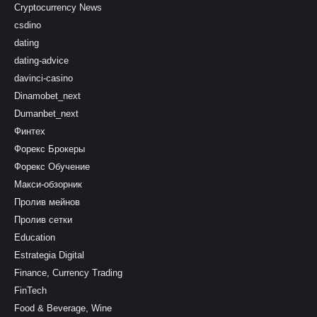
Cryptocurrency News
csdino
dating
dating-advice
davinci-casino
Dinamobet_next
Dumanbet_next
Финтех
Форекс Брокеры
Форекс Обучение
Макси-обзорник
Пролив мейнов
Пролив сетки
Education
Estrategia Digital
Finance, Currency Trading
FinTech
Food & Beverage, Wine