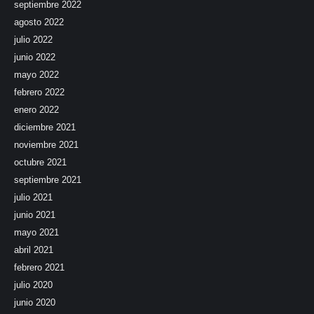
septiembre 2022
agosto 2022
julio 2022
junio 2022
mayo 2022
febrero 2022
enero 2022
diciembre 2021
noviembre 2021
octubre 2021
septiembre 2021
julio 2021
junio 2021
mayo 2021
abril 2021
febrero 2021
julio 2020
junio 2020