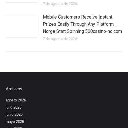
7 de agosto de 2026
Mobile Customers Receive Instant
Prizes Easily Through Any Platform. _
Norge Start Spinning 500casino-no.com
7 de agosto de 2026
Archivos
agosto 2026
julio 2026
junio 2026
mayo 2026