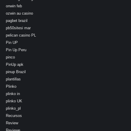
onwin feb
ozwin au casino
pagbet brazil
pb50sitesi mar
pelican casino PL
Pin UP
Pin Up Peru
pinco
PinUp apk
pinup Brazil
plantillas
Plinko
plinko in
plinko UK
plinko_pl
Recursos
Review
Reviewe