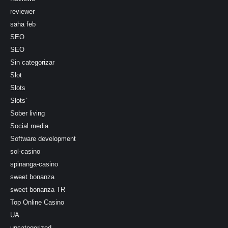
reviewer
saha feb
SEO
SEO
Sin categorizar
Slot
Slots
Slots`
Sober living
Social media
Software development
sol-casino
spinanga-casino
sweet bonanza
sweet bonanza TR
Top Online Casino
UA
uncategorized