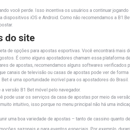
ndo você perde. Isso incentiva os usuários a continuar jogando 
ara dispositivos iOS e Android. Como não recomendamos a B1.Be
postar.
 do site
eta de opções para apostas esportivas. Você encontrará mais d
s gostos. É como alguns apostadores chamam essa plataforma d
iares de apostas, recomendamos alguns softwares verificados 
ue canais de televisão ou casas de apostas pode ver de forma l
 Bet é uma oportunidade incrível para os apostadores do Brasil.
se a versão B1 Bet móvel pelo navegador.
ocê pode usar os serviços da casa de apostas por meio da versão
 muito intuitivo, isso porque no menu principal não há uma indi
nir uma boa variedade de apostas – tanto de cassino quanto de
moções sazonais e para eventos especiais. Por exemplo, duran