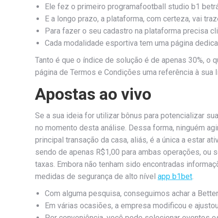
Ele fez o primeiro programafootball studio b1 betr
E a longo prazo, a plataforma, com certeza, vai tr
Para fazer o seu cadastro na plataforma precisa cl
Cada modalidade esportiva tem uma página dedica
Tanto é que o índice de solução é de apenas 30%, o
página de Termos e Condições uma referência à sua l
Apostas ao vivo
Se a sua ideia for utilizar bônus para potencializar 
no momento desta análise. Dessa forma, ninguém agind
principal transação da casa, aliás, é a única a estar 
sendo de apenas R$1,00 para ambas operações, ou sej
taxas. Embora não tenham sido encontradas informaçõe
medidas de segurança de alto nível
app b1bet
.
Com alguma pesquisa, conseguimos achar a Better 
Em várias ocasiões, a empresa modificou e ajusto
Por conveniência, você pode selecionar eventos esp