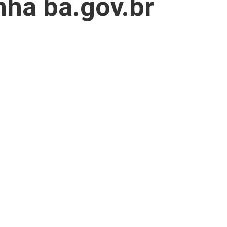
nha ba.gov.br