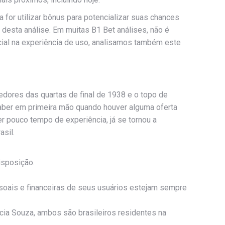
 for utilizar bônus para potencializar suas chances
desta análise. Em muitas B1 Bet análises, não é
ial na experiência de uso, analisamos também este
cedores das quartas de final de 1938 e o topo de
saber em primeira mão quando houver alguma oferta
r pouco tempo de experiência, já se tornou a
asil.
isposição.
ssoais e financeiras de seus usuários estejam sempre
ícia Souza, ambos são brasileiros residentes na