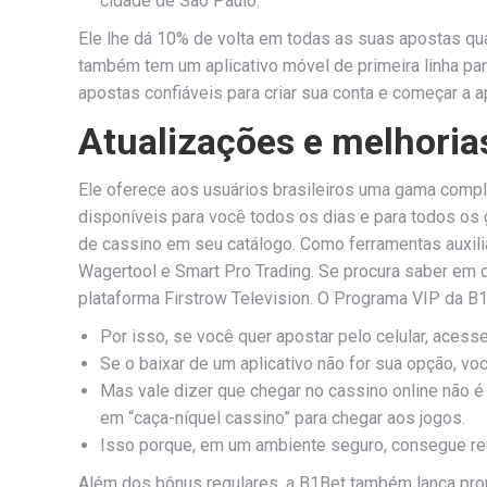
cidade de São Paulo.
Ele lhe dá 10% de volta em todas as suas apostas qua
também tem um aplicativo móvel de primeira linha p
apostas confiáveis para criar sua conta e começar a a
Atualizações e melhorias
Ele oferece aos usuários brasileiros uma gama compl
disponíveis para você todos os dias e para todos o
de cassino em seu catálogo. Como ferramentas auxil
Wagertool e Smart Pro Trading. Se procura saber em q
plataforma Firstrow Television. O Programa VIP da B1
Por isso, se você quer apostar pelo celular, aces
Se o baixar de um aplicativo não for sua opção, v
Mas vale dizer que chegar no cassino online não é
em “caça-níquel cassino” para chegar aos jogos.
Isso porque, em um ambiente seguro, consegue reu
Além dos bônus regulares, a B1Bet também lança pro