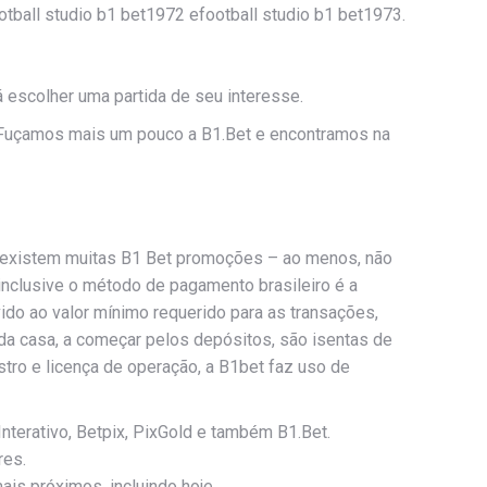
otball studio b1 bet1972 efootball studio b1 bet1973.
escolher uma partida de seu interesse.
. Fuçamos mais um pouco a B1.Bet e encontramos na
 não existem muitas B1 Bet promoções – ao menos, não
inclusive o método de pagamento brasileiro é a
evido ao valor mínimo requerido para as transações,
da casa, a começar pelos depósitos, são isentas de
tro e licença de operação, a B1bet faz uso de
terativo, Betpix, PixGold e também B1.Bet.
res.
is próximos, incluindo hoje.