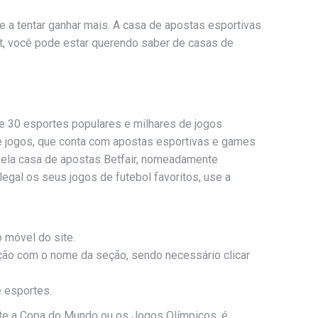
e a tentar ganhar mais. A casa de apostas esportivas
t, você pode estar querendo saber de casas de
e 30 esportes populares e milhares de jogos
e jogos, que conta com apostas esportivas e games
pela casa de apostas Betfair, nomeadamente
egal os seus jogos de futebol favoritos, use a
 móvel do site.
cação com o nome da seção, sendo necessário clicar
 esportes.
te a Copa do Mundo ou os Jogos Olímpicos, é