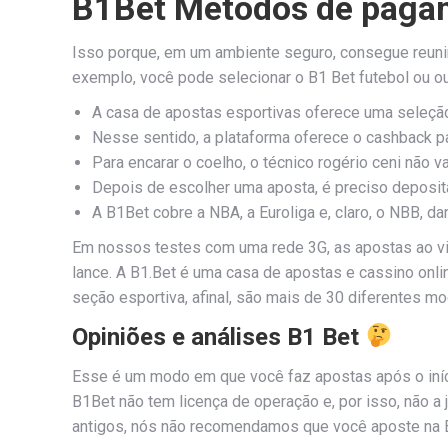
B1Bet Métodos de pagam
Isso porque, em um ambiente seguro, consegue reunir
exemplo, você pode selecionar o B1 Bet futebol ou 
A casa de apostas esportivas oferece uma seleç
Nesse sentido, a plataforma oferece o cashback pa
Para encarar o coelho, o técnico rogério ceni não 
Depois de escolher uma aposta, é preciso deposita
A B1Bet cobre a NBA, a Euroliga e, claro, o NBB, 
Em nossos testes com uma rede 3G, as apostas ao v
lance. A B1.Bet é uma casa de apostas e cassino onl
seção esportiva, afinal, são mais de 30 diferentes m
Opiniões e análises B1 Bet
Esse é um modo em que você faz apostas após o iníc
B1Bet não tem licença de operação e, por isso, não a
antigos, nós não recomendamos que você aposte na 