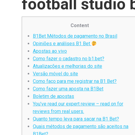
football studio
Content
B1Bet Métodos de pagamento no Brasil
Opiniões e análises B1 Bet
Apostas ao vivo
Como fazer o cadastro no b1.bet?
Atualizações e melhorias do site
Versão móvel do site
Como faço para me registrar na B1 Bet?
Como fazer uma aposta na B1Bet
Boletim de apostas
You’ve read our expert review – read on for
reviews from real users.
Quanto tempo leva para sacar na B1 Bet?
Quais métodos de pagamento são aceitos na
B1Bet?