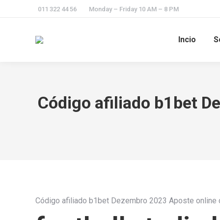
011 322 44 56
Monday – Friday 10 AM – 8 PM
Incio
S
Código afiliado b1bet 
Código afiliado b1bet Dezembro 2023 Aposte online