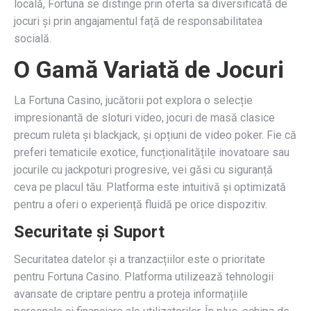
locală, Fortuna se distinge prin oferta sa diversificată de
jocuri și prin angajamentul față de responsabilitatea
socială.
O Gamă Variată de Jocuri
La Fortuna Casino, jucătorii pot explora o selecție
impresionantă de sloturi video, jocuri de masă clasice
precum ruleta și blackjack, și opțiuni de video poker. Fie că
preferi tematicile exotice, funcționalitățile inovatoare sau
jocurile cu jackpoturi progresive, vei găsi cu siguranță
ceva pe placul tău. Platforma este intuitivă și optimizată
pentru a oferi o experiență fluidă pe orice dispozitiv.
Securitate și Suport
Securitatea datelor și a tranzacțiilor este o prioritate
pentru Fortuna Casino. Platforma utilizează tehnologii
avansate de criptare pentru a proteja informațiile