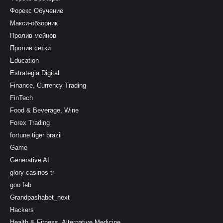
Форекс Обучение
Макси-обзорник
Пролив мейнов
Пролив сетки
Education
Estrategia Digital
Finance, Currency Trading
FinTech
Food & Beverage, Wine
Forex Trading
fortune tiger brazil
Game
Generative AI
glory-casinos tr
goo feb
Grandpashabet_next
Hackers
Health & Fitness, Alternative Medicine