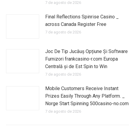
7 de agosto de 2026
Final Reflections Spinrise Casino _
across Canada Register Free
7 de agosto de 2026
Joc De Tip Jucăuș Opțiune Și Software
Furnizori frankcasino-r.com Europa
Centrală și de Est Spin to Win
7 de agosto de 2026
Mobile Customers Receive Instant
Prizes Easily Through Any Platform. _
Norge Start Spinning 500casino-no.com
7 de agosto de 2026