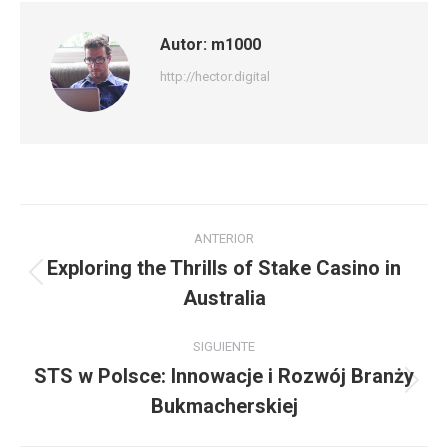
Autor:
m1000
http://hector.digital
Navegación
ANTERIOR
entre
Exploring the Thrills of Stake Casino in
Publicación
Australia
publicaciones
anterior:
SIGUIENTE
STS w Polsce: Innowacje i Rozwój Branży
Publicación
Bukmacherskiej
siguiente: