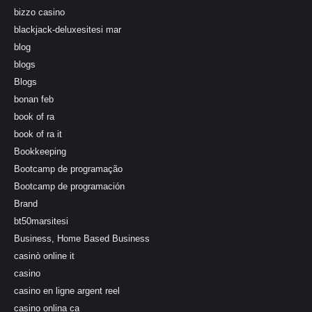
bizzo casino
blackjack-deluxesitesi mar
blog
blogs
Blogs
bonan feb
book of ra
book of ra it
Bookkeeping
Bootcamp de programação
Bootcamp de programación
Brand
bt50marsitesi
Business, Home Based Business
casinò online it
casino
casino en ligne argent reel
casino onlina ca