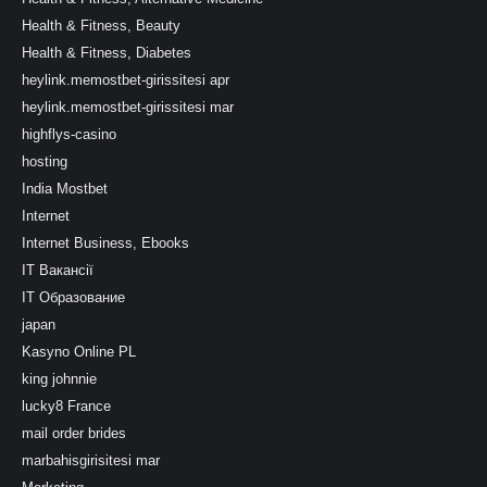
Health & Fitness, Beauty
Health & Fitness, Diabetes
heylink.memostbet-girissitesi apr
heylink.memostbet-girissitesi mar
highflys-casino
hosting
India Mostbet
Internet
Internet Business, Ebooks
IT Вакансії
IT Образование
japan
Kasyno Online PL
king johnnie
lucky8 France
mail order brides
marbahisgirisitesi mar