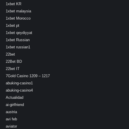
1xbet KR
1xbet malaysia
1xbet Morocco
1xbet pt
1xbet qeydiyyat
1xbet Russian
1xbet russian1
22bet
22Bet BD
22bet IT
7Gold Casino 1209 – 1217
abuking-casino1
abuking-casino4
Actualidad
ai-girlfriend
austria
avi feb
aviator