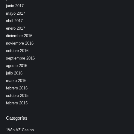
junio 2017
mayo 2017
abril 2017
enero 2017
diciembre 2016
noviembre 2016
octubre 2016
septiembre 2016
agosto 2016
julio 2016
marzo 2016
febrero 2016
octubre 2015
febrero 2015
Categorías
1Win AZ Casino