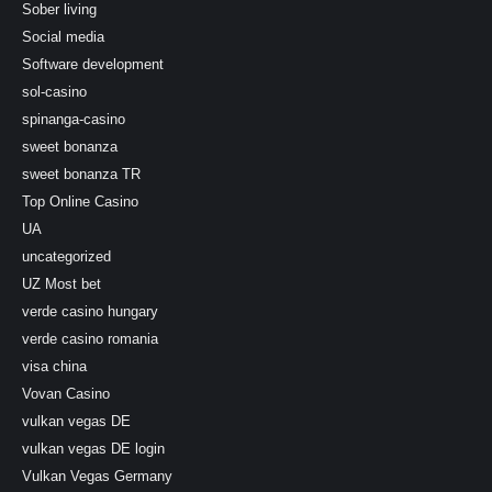
Sober living
Social media
Software development
sol-casino
spinanga-casino
sweet bonanza
sweet bonanza TR
Top Online Casino
UA
uncategorized
UZ Most bet
verde casino hungary
verde casino romania
visa china
Vovan Casino
vulkan vegas DE
vulkan vegas DE login
Vulkan Vegas Germany