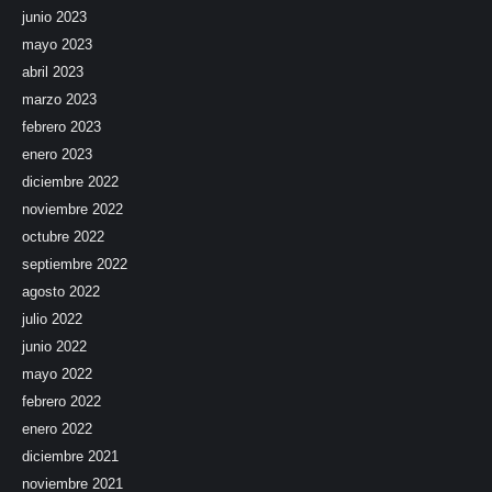
junio 2023
mayo 2023
abril 2023
marzo 2023
febrero 2023
enero 2023
diciembre 2022
noviembre 2022
octubre 2022
septiembre 2022
agosto 2022
julio 2022
junio 2022
mayo 2022
febrero 2022
enero 2022
diciembre 2021
noviembre 2021