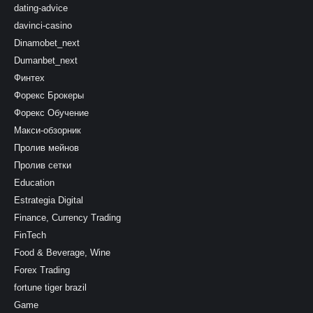
dating-advice
davinci-casino
Dinamobet_next
Dumanbet_next
Финтех
Форекс Брокеры
Форекс Обучение
Макси-обзорник
Пролив мейнов
Пролив сетки
Education
Estrategia Digital
Finance, Currency Trading
FinTech
Food & Beverage, Wine
Forex Trading
fortune tiger brazil
Game