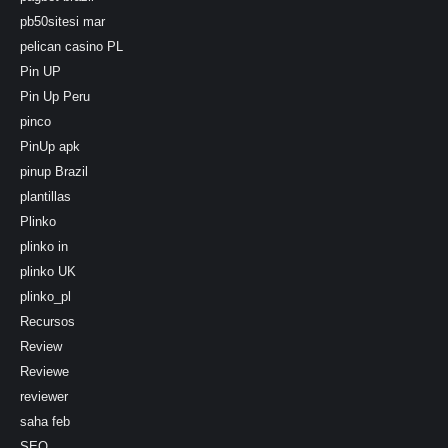
pb50sitesi mar
pelican casino PL
Pin UP
Pin Up Peru
pinco
PinUp apk
pinup Brazil
plantillas
Plinko
plinko in
plinko UK
plinko_pl
Recursos
Review
Reviewe
reviewer
saha feb
SEO