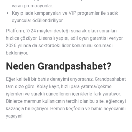
varan promosyonlar.
Kayıp iade kampanyaları ve VIP programlar ile sadık
oyuncular ödüllendiriliyor.
Platform, 7/24 müşteri desteği sunarak olası sorunları
hızlıca çözüyor. Lisanslı yapısı, adil oyun garantisi veriyor.
2026 yılında da sektördeki lider konumunu koruması
bekleniyor.
Neden Grandpashabet?
Eğer kaliteli bir bahis deneyimi arıyorsanız, Grandpashabet
tam size göre. Kolay kayıt, hızlı para yatırma/çekme
işlemleri ve sürekli güncellenen içeriklerle fark yaratıyor.
Binlerce memnun kullanıcının tercihi olan bu site, eğlenceyi
kazançla birleştiriyor. Hemen keşfedin ve bahis heyecanını
yaşayın!