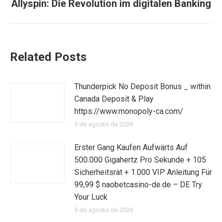
Allyspin: Die Revolution im digitalen Banking
Publicación
siguiente:
Related Posts
Thunderpick No Deposit Bonus _ within
Canada Deposit & Play
https://www.monopoly-ca.com/
5 de agosto de 2026
Erster Gang Kaufen Aufwärts Auf
500.000 Gigahertz Pro Sekunde + 105
Sicherheitsrat + 1.000 VIP Anleitung Für
99,99 $ naobetcasino-de.de – DE Try
Your Luck
5 de agosto de 2026