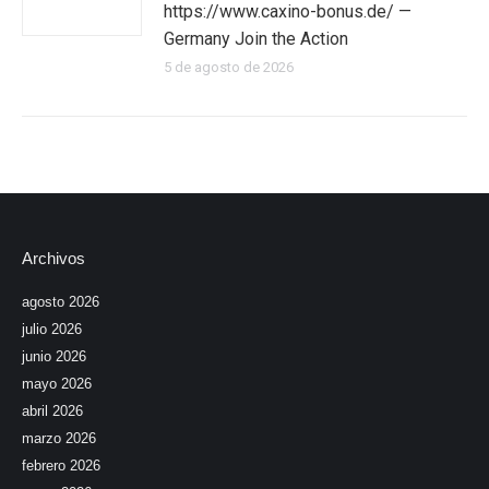
https://www.caxino-bonus.de/ —
Germany Join the Action
5 de agosto de 2026
Archivos
agosto 2026
julio 2026
junio 2026
mayo 2026
abril 2026
marzo 2026
febrero 2026