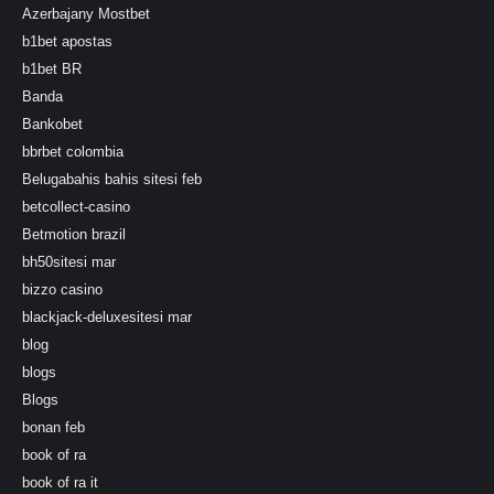
Azerbajany Mostbet
b1bet apostas
b1bet BR
Banda
Bankobet
bbrbet colombia
Belugabahis bahis sitesi feb
betcollect-casino
Betmotion brazil
bh50sitesi mar
bizzo casino
blackjack-deluxesitesi mar
blog
blogs
Blogs
bonan feb
book of ra
book of ra it