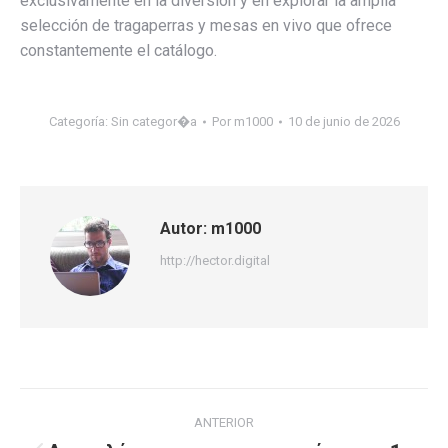
exclusivamente en la diversión y en explorar la amplia
selección de tragaperras y mesas en vivo que ofrece
constantemente el catálogo.
Categoría:
Sin categor�a
Por
m1000
10 de junio de 2026
Autor:
m1000
http://hector.digital
Navegación
ANTERIOR