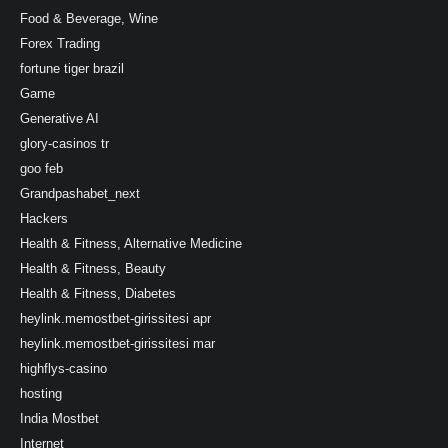
Food & Beverage, Wine
Forex Trading
fortune tiger brazil
Game
Generative AI
glory-casinos tr
goo feb
Grandpashabet_next
Hackers
Health & Fitness, Alternative Medicine
Health & Fitness, Beauty
Health & Fitness, Diabetes
heylink.memostbet-girissitesi apr
heylink.memostbet-girissitesi mar
highflys-casino
hosting
India Mostbet
Internet