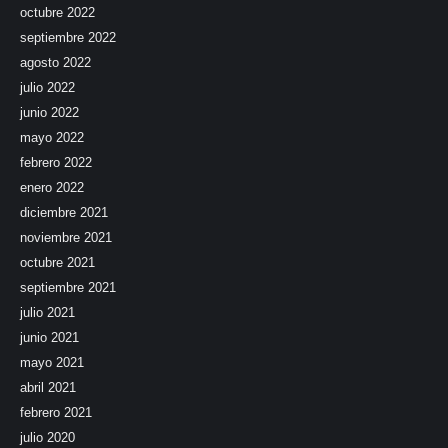
octubre 2022
septiembre 2022
agosto 2022
julio 2022
junio 2022
mayo 2022
febrero 2022
enero 2022
diciembre 2021
noviembre 2021
octubre 2021
septiembre 2021
julio 2021
junio 2021
mayo 2021
abril 2021
febrero 2021
julio 2020