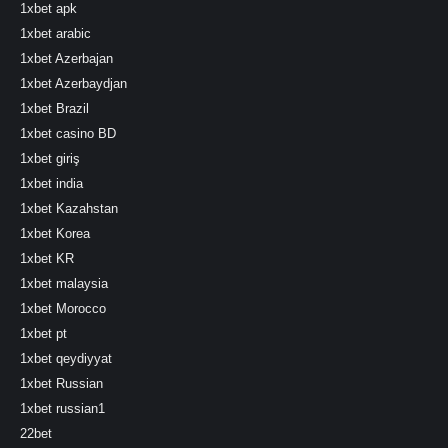
1xbet apk
1xbet arabic
1xbet Azerbajan
1xbet Azerbaydjan
1xbet Brazil
1xbet casino BD
1xbet giriş
1xbet india
1xbet Kazahstan
1xbet Korea
1xbet KR
1xbet malaysia
1xbet Morocco
1xbet pt
1xbet qeydiyyat
1xbet Russian
1xbet russian1
22bet