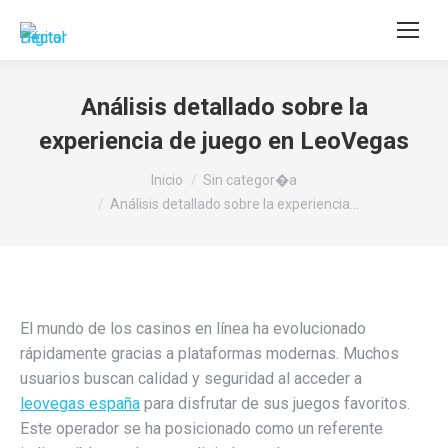
Buscar:
Análisis detallado sobre la
experiencia de juego en LeoVegas
Estás aquí:
Inicio
Sin categor�a
Análisis detallado sobre la experiencia…
El mundo de los casinos en línea ha evolucionado
rápidamente gracias a plataformas modernas. Muchos
usuarios buscan calidad y seguridad al acceder a
leovegas españa
para disfrutar de sus juegos favoritos.
Este operador se ha posicionado como un referente