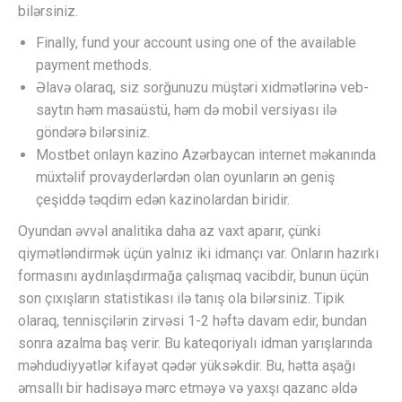
bilərsiniz.
Finally, fund your account using one of the available
payment methods.
Əlavə olaraq, siz sorğunuzu müştəri xidmətlərinə veb-
saytın həm masaüstü, həm də mobil versiyası ilə
göndərə bilərsiniz.
Mostbet onlayn kazino Azərbaycan internet məkanında
müxtəlif provayderlərdən olan oyunların ən geniş
çeşiddə təqdim edən kazinolardan biridir.
Oyundan əvvəl analitika daha az vaxt aparır, çünki
qiymətləndirmək üçün yalnız iki idmançı var. Onların hazırkı
formasını aydınlaşdırmağa çalışmaq vacibdir, bunun üçün
son çıxışların statistikası ilə tanış ola bilərsiniz. Tipik
olaraq, tennisçilərin zirvəsi 1-2 həftə davam edir, bundan
sonra azalma baş verir. Bu kateqoriyalı idman yarışlarında
məhdudiyyətlər kifayət qədər yüksəkdir. Bu, hətta aşağı
əmsallı bir hadisəyə mərc etməyə və yaxşı qazanc əldə