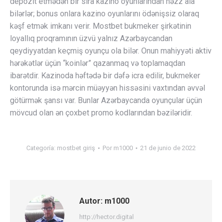
depozit etmədən bir sıra kazino oyunlarından həzz ala
bilərlər; bonus onlara kazino oyunlarını ödənişsiz olaraq
kəşf etmək imkanı verir. Mostbet bukmeker şirkətinin
loyallıq proqramının üzvü yalnız Azərbaycandan
qeydiyyatdan keçmiş oyunçu ola bilər. Onun mahiyyəti aktiv
hərəkətlər üçün “koinlər” qazanmaq və toplamaqdan
ibarətdir. Kazinoda həftədə bir dəfə icra edilir, bukmeker
kontorunda isə mərcin müəyyən hissəsini vaxtından əvvəl
götürmək şansı var. Bunlar Azərbaycanda oyunçular üçün
mövcud olan ən çoxbet promo kodlarından bəziləridir.
Categoría:
mostbet giriş
Por
m1000
21 de junio de 2022
Autor:
m1000
http://hector.digital