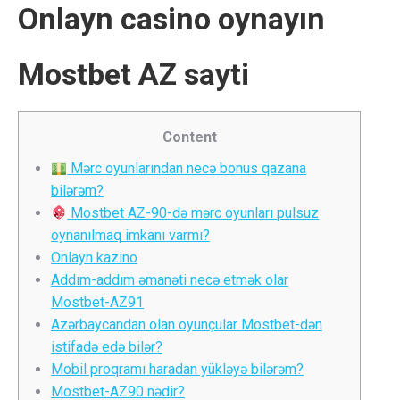
Onlayn casino oynayın
Mostbet AZ sayti
Content
Mərc oyunlarından necə bonus qazana
bilərəm?
Mostbet AZ-90-də mərc oyunları pulsuz
oynanılmaq imkanı varmı?
Onlayn kazino
Addım-addım əmanəti necə etmək olar
Mostbet-AZ91
Azərbaycandan olan oyunçular Mostbet-dən
istifadə edə bilər?
Mobil proqramı haradan yükləyə bilərəm?
Mostbet-AZ90 nədir?