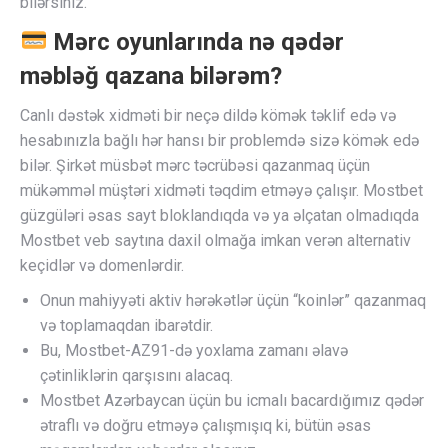
bilərsiniz.
Mərc oyunlarında nə qədər
məbləğ qazana bilərəm?
Canlı dəstək xidməti bir neçə dildə kömək təklif edə və
hesabınızla bağlı hər hansı bir problemdə sizə kömək edə
bilər. Şirkət müsbət mərc təcrübəsi qazanmaq üçün
mükəmməl müştəri xidməti təqdim etməyə çalışır. Mostbet
güzgüləri əsas sayt bloklandıqda və ya əlçatan olmadıqda
Mostbet veb saytına daxil olmağa imkan verən alternativ
keçidlər və domenlərdir.
Onun mahiyyəti aktiv hərəkətlər üçün “koinlər” qazanmaq
və toplamaqdan ibarətdir.
Bu, Mostbet-AZ91-də yoxlama zamanı əlavə
çətinliklərin qarşısını alacaq.
Mostbet Azərbaycan üçün bu icmalı bacardığımız qədər
ətraflı və doğru etməyə çalışmışıq ki, bütün əsas