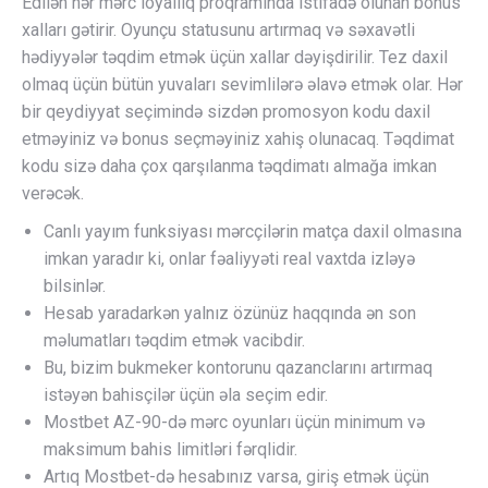
Edilən hər mərc loyallıq proqramında istifadə olunan bonus
xalları gətirir. Oyunçu statusunu artırmaq və səxavətli
hədiyyələr təqdim etmək üçün xallar dəyişdirilir. Tez daxil
olmaq üçün bütün yuvaları sevimlilərə əlavə etmək olar. Hər
bir qeydiyyat seçimində sizdən promosyon kodu daxil
etməyiniz və bonus seçməyiniz xahiş olunacaq. Təqdimat
kodu sizə daha çox qarşılanma təqdimatı almağa imkan
verəcək.
Canlı yayım funksiyası mərcçilərin matça daxil olmasına
imkan yaradır ki, onlar fəaliyyəti real vaxtda izləyə
bilsinlər.
Hesab yaradarkən yalnız özünüz haqqında ən son
məlumatları təqdim etmək vacibdir.
Bu, bizim bukmeker kontorunu qazanclarını artırmaq
istəyən bahisçilər üçün əla seçim edir.
Mostbet AZ-90-də mərc oyunları üçün minimum və
maksimum bahis limitləri fərqlidir.
Artıq Mostbet-də hesabınız varsa, giriş etmək üçün