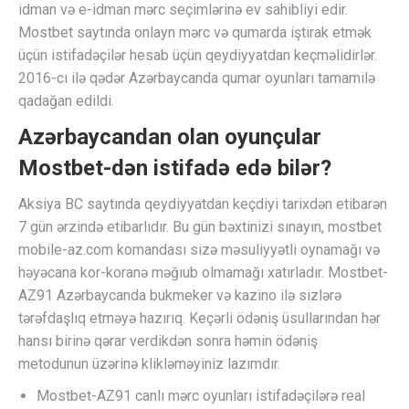
idman və e-idman mərc seçimlərinə ev sahibliyi edir.
Mostbet saytında onlayn mərc və qumarda iştirak etmək
üçün istifadəçilər hesab üçün qeydiyyatdan keçməlidirlər.
2016-cı ilə qədər Azərbaycanda qumar oyunları tamamilə
qadağan edildi.
Azərbaycandan olan oyunçular
Mostbet-dən istifadə edə bilər?
Aksiya BC saytında qeydiyyatdan keçdiyi tarixdən etibarən
7 gün ərzində etibarlıdır. Bu gün bəxtinizi sınayın, mostbet
mobile-az.com komandası sizə məsuliyyətli oynamağı və
həyəcana kor-koranə məğıub olmamağı xatırladır. Mostbet-
AZ91 Azərbaycanda bukmeker və kazino ilə sizlərə
tərəfdaşlıq etməyə hazırıq. Keçərli ödəniş üsullarından hər
hansı birinə qərar verdikdən sonra həmin ödəniş
metodunun üzərinə klikləməyiniz lazımdır.
Mostbet-AZ91 canlı mərc oyunları istifadəçilərə real