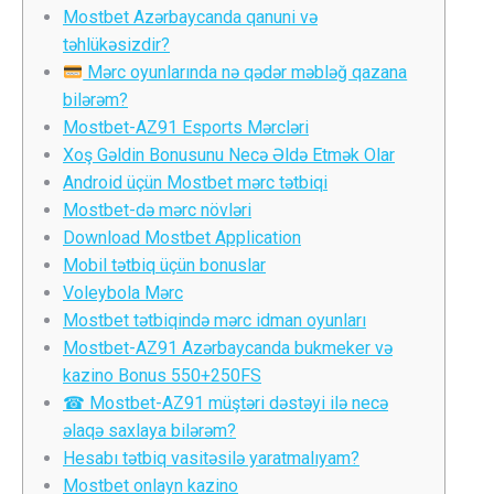
Mostbet Azərbaycanda qanuni və
təhlükəsizdir?
Mərc oyunlarında nə qədər məbləğ qazana
bilərəm?
Mostbet-AZ91 Esports Mərcləri
Xoş Gəldin Bonusunu Necə Əldə Etmək Olar
Android üçün Mostbet mərc tətbiqi
Mostbet-də mərc növləri
Download Mostbet Application
Mobil tətbiq üçün bonuslar
Voleybola Mərc
Mostbet tətbiqində mərc idman oyunları
Mostbet-AZ91 Azərbaycanda bukmeker və
kazino Bonus 550+250FS
☎ Mostbet-AZ91 müştəri dəstəyi ilə necə
əlaqə saxlaya bilərəm?
Hesabı tətbiq vasitəsilə yaratmalıyam?
Mostbet onlayn kazino