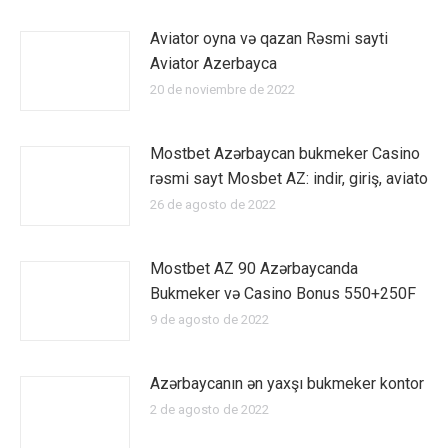
Aviator oyna və qazan Rəsmi sayti
Aviator Azerbayca
20 de noviembre de 2022
Mostbet Azərbaycan bukmeker Casino
rəsmi sayt Мosbet AZ: indir, giriş, aviato
26 de agosto de 2022
Mostbet AZ 90 Azərbaycanda
Bukmeker və Casino Bonus 550+250F
9 de agosto de 2022
Azərbaycanın ən yaxşı bukmeker kontor
2 de agosto de 2022