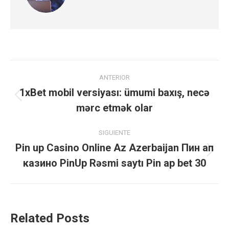
Navegación
ANTERIOR
entre
1xBet mobil versiyası: ümumi baxış, necə
Publicación
mərc etmək olar
publicaciones
anterior:
SIGUIENTE
Pin up Casino Online Az Azerbaijan Пин ап
Publicación
казино PinUp Rəsmi saytı Pin ap bet 30
siguiente:
Related Posts