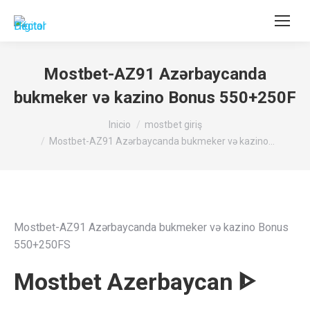
Buscar:
Mostbet-AZ91 Azərbaycanda
bukmeker və kazino Bonus 550+250F
Estás aquí:
Inicio
mostbet giriş
Mostbet-AZ91 Azərbaycanda bukmeker və kazino…
Mostbet-AZ91 Azərbaycanda bukmeker və kazino Bonus
550+250FS
Mostbet Azerbaycan ᐈ