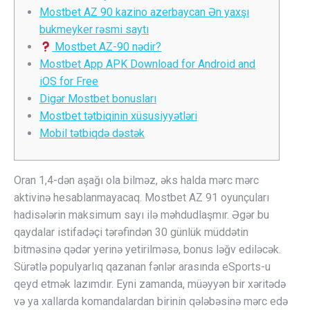
Mostbet AZ 90 kazino azerbaycan Ən yaxşı
bukmeyker rəsmi saytı
Mostbet AZ-90 nədir?
Mostbet App APK Download for Android and
iOS for Free
Digər Mostbet bonusları
Mostbet tətbiqinin xüsusiyyətləri
Mobil tətbiqdə dəstək
Oran 1,4-dən aşağı ola bilməz, əks halda mərc mərc
aktivinə hesablanmayacaq. Mostbet AZ 91 oyunçuları
hadisələrin maksimum sayı ilə məhdudlaşmır. Əgər bu
qaydalar istifadəçi tərəfindən 30 günlük müddətin
bitməsinə qədər yerinə yetirilməsə, bonus ləğv ediləcək.
Sürətlə populyarlıq qazanan fənlər arasında eSports-u
qeyd etmək lazımdır. Eyni zamanda, müəyyən bir xəritədə
və ya xallarda komandalardan birinin qələbəsinə mərc edə