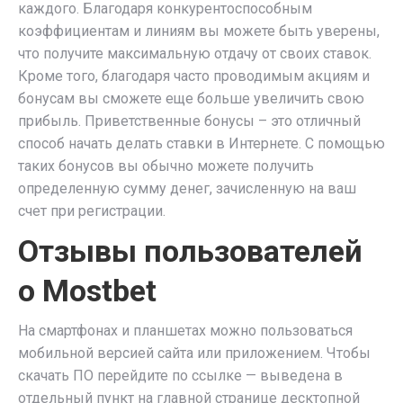
каждого. Благодаря конкурентоспособным
коэффициентам и линиям вы можете быть уверены,
что получите максимальную отдачу от своих ставок.
Кроме того, благодаря часто проводимым акциям и
бонусам вы сможете еще больше увеличить свою
прибыль. Приветственные бонусы – это отличный
способ начать делать ставки в Интернете. С помощью
таких бонусов вы обычно можете получить
определенную сумму денег, зачисленную на ваш
счет при регистрации.
Отзывы пользователей
о Mostbet
На смартфонах и планшетах можно пользоваться
мобильной версией сайта или приложением. Чтобы
скачать ПО перейдите по ссылке — выведена в
отдельный пункт на главной странице десктопной