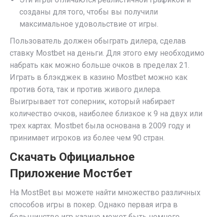
созданы для того, чтобы вы получили
максимальное удовольствие от игры.
Пользователь должен обыграть дилера, сделав
ставку Mostbet на деньги. Для этого ему необходимо
набрать как можно больше очков в пределах 21.
Играть в блэкджек в казино Mostbet можно как
против бота, так и против живого дилера.
Выигрывает тот соперник, который набирает
количество очков, наиболее близкое к 9 на двух или
трех картах. Mostbet была основана в 2009 году и
принимает игроков из более чем 90 стран.
Скачать Официальное
Приложение Мостбет
На MostBet вы можете найти множество различных
способов игры в покер. Однако первая игра в
большинстве игр казино может быть немного