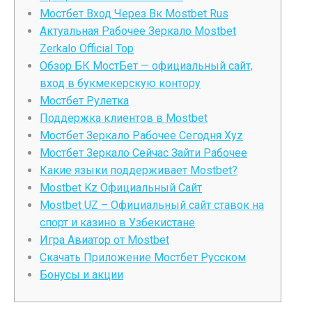
Мостбет Вход Через Вк Mostbet Rus
Актуальная Рабочее Зеркало Mostbet
Zerkalo Official Top
Обзор БК МостБет — официальный сайт,
вход в букмекерскую контору
Мостбет Рулетка
Поддержка клиентов в Mostbet
Мостбет Зеркало Рабочее Сегодня Xyz
Мостбет Зеркало Сейчас Зайти Рабочее
Какие языки поддерживает Mostbet?
Mostbet Kz Официальный Сайт
Mostbet UZ – Официальный сайт ставок на
спорт и казино в Узбекистане
Игра Авиатор от Mostbet
Скачать Приложение Мостбет Русском
Бонусы и акции