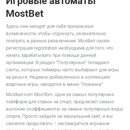
Игровые автоматы
MostBet
Здесь они находят для себя прекрасные
возможности, чтобы отдохнуть, увлекательно
поиграть в разные развлечения. Mostbet casino
регистрация registration необходима для того, что
начать зарабатывать при помощи данной
организации. В раздел “Популярные” попадают
слоты, которые геймеры часто выбирают для игры
на деньги. Недавно добавленные в коллекцию
азартные игры, находятся в меню “Новинки”.
Mostbet.com МостБет, одна из самых популярных
платформ для ставок на спорт, предлагает самые
высокие коэффициенты на самые популярные виды
спорта. Просто зайдите на зеркальынй сайт, и вы
сможете продолжать – наслаждаться игровым