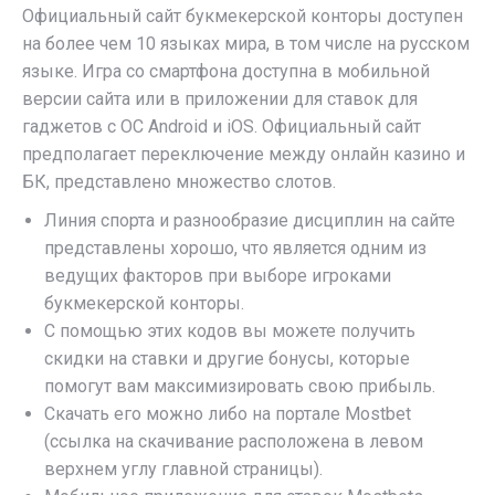
Официальный сайт букмекерской конторы доступен
на более чем 10 языках мира, в том числе на русском
языке. Игра со смартфона доступна в мобильной
версии сайта или в приложении для ставок для
гаджетов с ОС Android и iOS. Официальный сайт
предполагает переключение между онлайн казино и
БК, представлено множество слотов.
Линия спорта и разнообразие дисциплин на сайте
представлены хорошо, что является одним из
ведущих факторов при выборе игроками
букмекерской конторы.
С помощью этих кодов вы можете получить
скидки на ставки и другие бонусы, которые
помогут вам максимизировать свою прибыль.
Скачать его можно либо на портале Mostbet
(ссылка на скачивание расположена в левом
верхнем углу главной страницы).