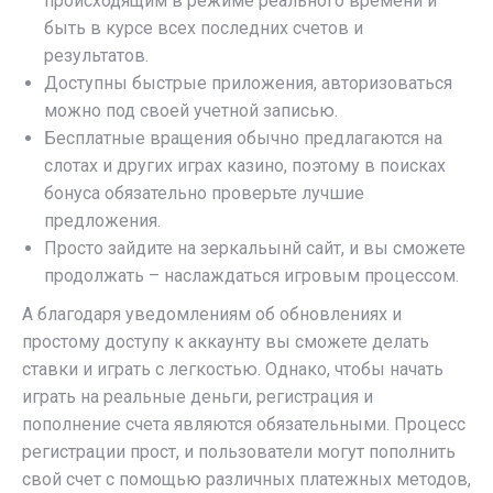
происходящим в режиме реального времени и
быть в курсе всех последних счетов и
результатов.
Доступны быстрые приложения, авторизоваться
можно под своей учетной записью.
Бесплатные вращения обычно предлагаются на
слотах и других играх казино, поэтому в поисках
бонуса обязательно проверьте лучшие
предложения.
Просто зайдите на зеркальынй сайт, и вы сможете
продолжать – наслаждаться игровым процессом.
А благодаря уведомлениям об обновлениях и
простому доступу к аккаунту вы сможете делать
ставки и играть с легкостью. Однако, чтобы начать
играть на реальные деньги, регистрация и
пополнение счета являются обязательными. Процесс
регистрации прост, и пользователи могут пополнить
свой счет с помощью различных платежных методов,