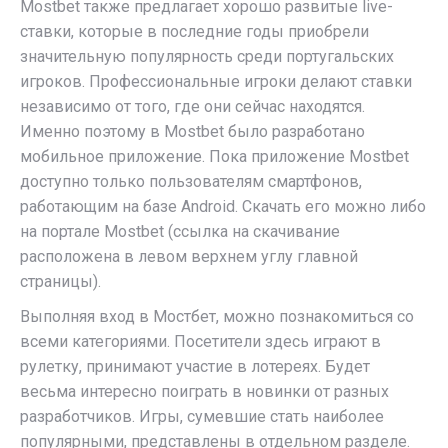
Mostbet также предлагает хорошо развитые live-
ставки, которые в последние годы приобрели
значительную популярность среди португальских
игроков. Профессиональные игроки делают ставки
независимо от того, где они сейчас находятся.
Именно поэтому в Mostbet было разработано
мобильное приложение. Пока приложение Mostbet
доступно только пользователям смартфонов,
работающим на базе Android. Скачать его можно либо
на портале Mostbet (ссылка на скачивание
расположена в левом верхнем углу главной
страницы).
Выполняя вход в Мостбет, можно познакомиться со
всеми категориями. Посетители здесь играют в
рулетку, принимают участие в лотереях. Будет
весьма интересно поиграть в новинки от разных
разработчиков. Игры, сумевшие стать наиболее
популярными, представлены в отдельном разделе.