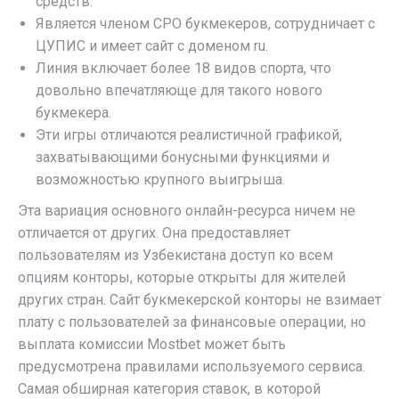
средств.
Является членом СРО букмекеров, сотрудничает с
ЦУПИС и имеет сайт с доменом ru.
Линия включает более 18 видов спорта, что
довольно впечатляюще для такого нового
букмекера.
Эти игры отличаются реалистичной графикой,
захватывающими бонусными функциями и
возможностью крупного выигрыша.
Эта вариация основного онлайн-ресурса ничем не
отличается от других. Она предоставляет
пользователям из Узбекистана доступ ко всем
опциям конторы, которые открыты для жителей
других стран. Сайт букмекерской конторы не взимает
плату с пользователей за финансовые операции, но
выплата комиссии Mostbet может быть
предусмотрена правилами используемого сервиса.
Самая обширная категория ставок, в которой