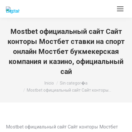
Buscar:
Mostbet официальный сайт Сайт
конторы Мостбет ставки на спорт
онлайн Мостбет букмекерская
компания и казино, официальный
сай
Estás aquí:
Inicio
Sin categor�a
Mostbet официальный сайт Сайт конторы…
Mostbet официальный сайт Сайт конторы Мостбет