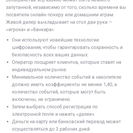
запутанной, независимо от того, сколько времени вы
посвятили онлайн-покеру или домашним играм.
Живой дилер выкладывает на стол две руки —
«игрока» и «банкира».
Они используют новейшие технологии
шифрования, чтобы гарантировать сохранность и
безопасность всех ваших данных.
Оператор поощряет клиентов, которые ставят на
индивидуальном рынке.
Минимальное количество событий в накопителе
должно иметь коэффициенты не менее 1,40, а
количество событий, которые могут быть
включены, не ограничено.
Затем выбрать способ регистрации по
электронной почте и нажать «далее».
Деньги на карту или банковский перевод может
осуществляться до 3 рабочих дней.