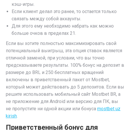
кэш-игры.
Если клиент делал это ранее, то остается только
связать между собой аккаунты.
Для этого ему необходимо набрать как можно
больше очков в пределах 21.
Если вы хотите полностью максимизировать свой
потенциальный выигрыш, эта опция ставок является
отличной заменой, при условии, что вы точно
предсказываете результаты. 100% бонус на депозит в
размере до BRL и 250 бесплатных вращений
включены в приветственный пакет от Mostbet,
который может действовать до 5 депозитов. Если вы
решите использовать мобильный сайт Mostbet BR, а
не приложение для Android или версию для ПК, вы
не пропустите ни одной акции или бонуса
mostbet uz
kirish
.
Приветственный бонус для