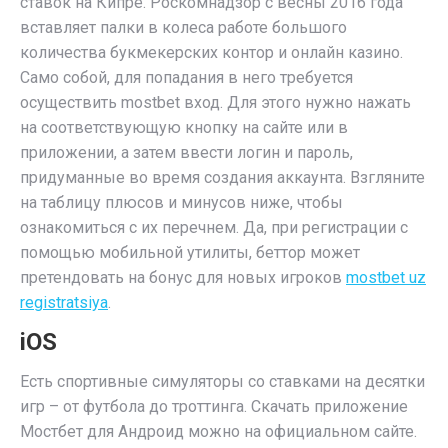
ставок на Кипре. Роскомнадзор с весны 2016 года
вставляет палки в колеса работе большого
количества букмекерских контор и онлайн казино.
Само собой, для попадания в него требуется
осуществить mostbet вход. Для этого нужно нажать
на соответствующую кнопку на сайте или в
приложении, а затем ввести логин и пароль,
придуманные во время создания аккаунта. Взгляните
на таблицу плюсов и минусов ниже, чтобы
ознакомиться с их перечнем. Да, при регистрации с
помощью мобильной утилиты, беттор может
претендовать на бонус для новых игроков
mostbet uz
registratsiya
.
iOS
Есть спортивные симуляторы со ставками на десятки
игр – от футбола до троттинга. Скачать приложение
Мостбет для Андроид можно на официальном сайте.