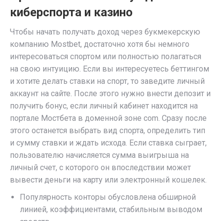
киберспорта и казино
Чтобы начать получать доход через букмекерскую
компанию Mostbet, достаточно хотя бы немного
интересоваться спортом или полностью полагаться
на свою интуицию. Если вы интересуетесь беттингом
и хотите делать ставки на спорт, то заведите личный
аккаунт на сайте. После этого нужно внести депозит и
получить бонус, если личный кабинет находится на
портале Мостбета в доменной зоне com. Сразу после
этого останется выбрать вид спорта, определить тип
и сумму ставки и ждать исхода. Если ставка сыграет,
пользователю начисляется сумма выигрыша на
личный счет, с которого он впоследствии может
вывести деньги на карту или электронный кошелек.
Популярность конторы обусловлена обширной
линией, коэффициентами, стабильным выводом