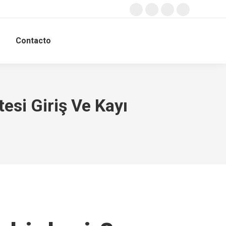
Facebook
Twitter
Instagram
YouTube
page
page
page
page
Contacto
opens
opens
opens
opens
Buscar:
in
in
in
in
new
new
new
new
window
window
window
window
esi Giriş Ve Kayı