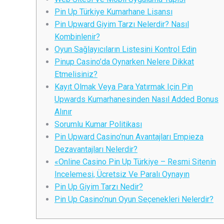
Pin Up Türkiye Kumarhane Lisansı
Pin Upward Giyim Tarzı Nelerdir? Nasıl
Kombinlenir?
Oyun Sağlayıcıların Listesini Kontrol Edin
Pinup Casino’da Oynarken Nelere Dikkat
Etmelisiniz?
Kayıt Olmak Veya Para Yatırmak Için Pin
Upwards Kumarhanesinden Nasıl Added Bonus
Alınır
Sorumlu Kumar Politikası
Pin Upward Casino’nun Avantajları Empieza
Dezavantajları Nelerdir?
«Online Casino Pin Up Türkiye – Resmi Sitenin
Incelemesi, Ücretsiz Ve Paralı Oynayın
Pin Up Giyim Tarzı Nedir?
Pin Up Casino’nun Oyun Seçenekleri Nelerdir?