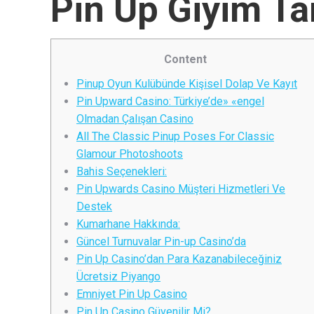
Pin Up Giyim Ta
Content
Pinup Oyun Kulübünde Kişisel Dolap Ve Kayıt
Pin Upward Casino: Türkiye’de» «engel
Olmadan Çalışan Casino
All The Classic Pinup Poses For Classic
Glamour Photoshoots
Bahis Seçenekleri:
Pin Upwards Casino Müşteri Hizmetleri Ve
Destek
Kumarhane Hakkında:
Güncel Turnuvalar Pin-up Casino’da
Pin Up Casino’dan Para Kazanabileceğiniz
Ücretsiz Piyango
Emniyet Pin Up Casino
Pin Up Casino Güvenilir Mi?