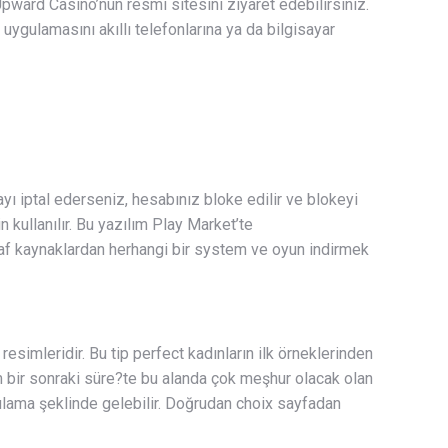
 Upward Casino’nun resmi sitesini ziyaret edebilirsiniz.
ygulamasını akıllı telefonlarına ya da bilgisayar
ayı iptal ederseniz, hesabınız bloke edilir ve blokeyi
n kullanılır. Bu yazılım Play Market’te
raf kaynaklardan herhangi bir system ve oyun indirmek
resimleridir. Bu tip perfect kadınların ilk örneklerinden
kım bir sonraki süre?te bu alanda çok meşhur olacak olan
ulama şeklinde gelebilir. Doğrudan choix sayfadan