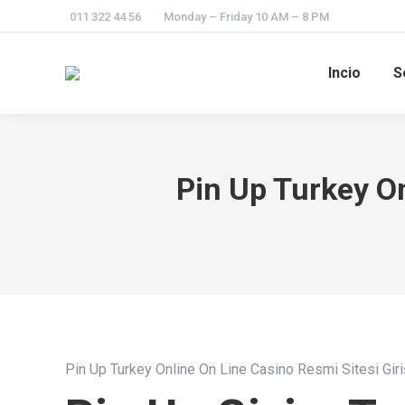
011 322 44 56
Monday – Friday 10 AM – 8 PM
Incio
S
Pin Up Turkey On
Pin Up Turkey Online On Line Casino Resmi Sitesi Giri