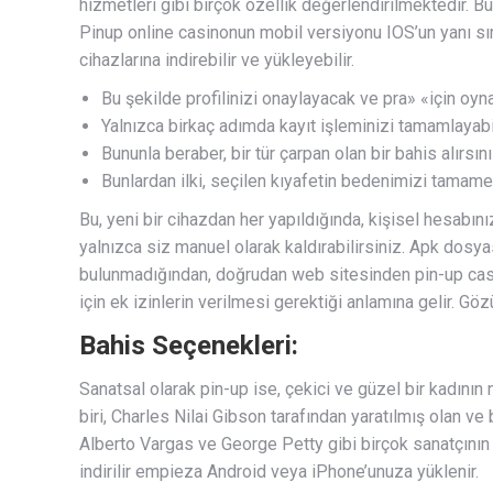
hizmetleri gibi birçok özellik değerlendirilmektedir. Bu
Pinup online casinonun mobil versiyonu IOS’un yanı sır
cihazlarına indirebilir ve yükleyebilir.
Bu şekilde profilinizi onaylayacak ve pra» «için oyn
Yalnızca birkaç adımda kayıt işleminizi tamamlayab
Bununla beraber, bir tür çarpan olan bir bahis alırsını
Bunlardan ilki, seçilen kıyafetin bedenimizi tamame
Bu, yeni bir cihazdan her yapıldığında, kişisel hesabını
yalnızca siz manuel olarak kaldırabilirsiniz. Apk dosyası
bulunmadığından, doğrudan web sitesinden pin-up casin
için ek izinlerin verilmesi gerektiği anlamına gelir. G
Bahis Seçenekleri:
Sanatsal olarak pin-up ise, çekici ve güzel bir kadının 
biri, Charles Nilai Gibson tarafından yaratılmış olan v
Alberto Vargas ve George Petty gibi birçok sanatçının
indirilir empieza Android veya iPhone’unuza yüklenir.