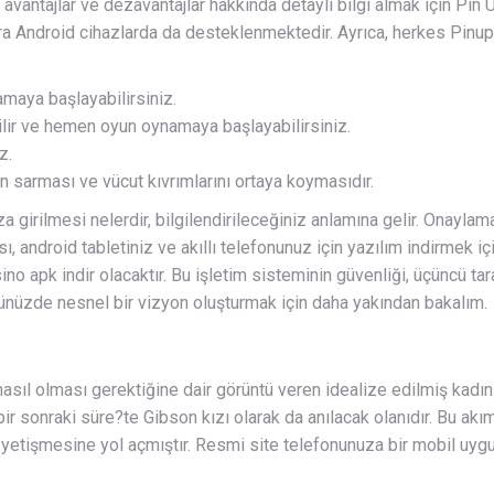
 avantajlar ve dezavantajlar hakkında detaylı bilgi almak için Pin
a Android cihazlarda da desteklenmektedir. Ayrıca, herkes Pinup u
amaya başlayabilirsiniz.
ilir ve hemen oyun oynamaya başlayabilirsiniz.
z.
n sarması ve vücut kıvrımlarını ortaya koymasıdır.
za girilmesi nelerdir, bilgilendirileceğiniz anlamına gelir. Onaylam
, android tabletiniz ve akıllı telefonunuz için yazılım indirmek içi
o apk indir olacaktır. Bu işletim sisteminin güvenliği, üçüncü ta
özünüzde nesnel bir vizyon oluşturmak için daha yakından bakalım.
nasıl olması gerektiğine dair görüntü veren idealize edilmiş kadın 
e bir sonraki süre?te Gibson kızı olarak da anılacak olanıdır. Bu a
 yetişmesine yol açmıştır. Resmi site telefonunuza bir mobil uyg