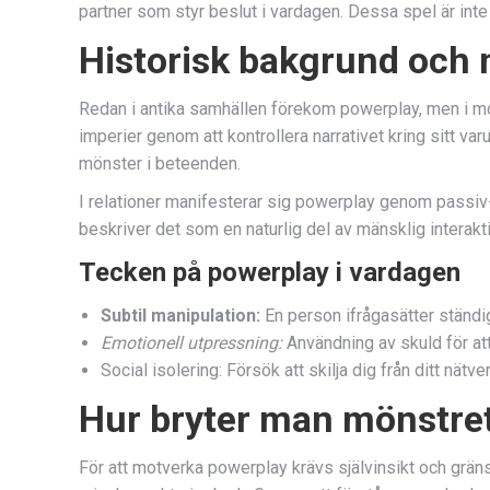
partner som styr beslut i vardagen. Dessa spel är inte 
Historisk bakgrund och 
Redan i antika samhällen förekom powerplay, men i mod
imperier genom att kontrollera narrativet kring sitt va
mönster i beteenden.
I relationer manifesterar sig powerplay genom passi
beskriver det som en naturlig del av mänsklig interakt
Tecken på powerplay i vardagen
Subtil manipulation:
En person ifrågasätter ständig
Emotionell utpressning:
Användning av skuld för att 
Social isolering: Försök att skilja dig från ditt nätver
Hur bryter man mönstre
För att motverka powerplay krävs självinsikt och gräns