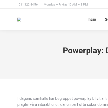
011 322 44 56
Monday – Friday 10 AM – 8 PM
Incio
S
Powerplay: 
I dagens samhälle har begreppet powerplay blivit allt
präglar våra interaktioner, där en part ofta söker do