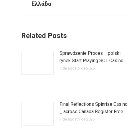
Ελλάδα
publicaciones
anterior:
Related Posts
Sprawdzenie Proces _ polski
rynek Start Playing SOL Casino
7 de agosto de 2026
Final Reflections Spinrise Casino
_ across Canada Register Free
7 de agosto de 2026