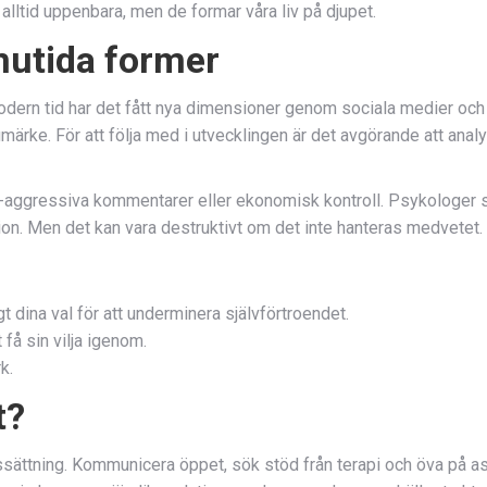
alltid uppenbara, men de formar våra liv på djupet.
nutida former
ern tid har det fått nya dimensioner genom sociala medier och ar
rumärke. För att följa med i utvecklingen är det avgörande att ana
v-aggressiva kommentarer eller ekonomisk kontroll. Psykologer 
ion. Men det kan vara destruktivt om det inte hanteras medvetet.
t dina val för att underminera självförtroendet.
få sin vilja igenom.
k.
t?
sättning. Kommunicera öppet, sök stöd från terapi och öva på asse