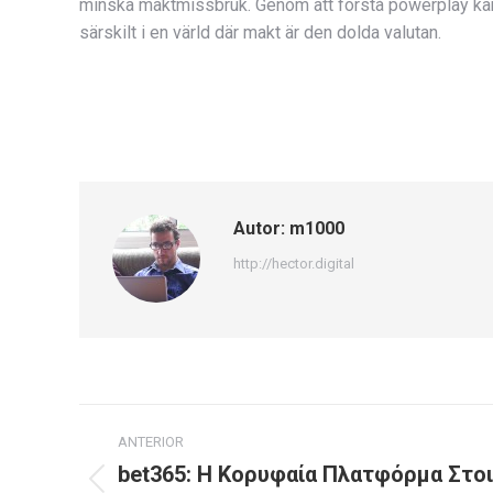
minska maktmissbruk. Genom att förstå powerplay kan v
särskilt i en värld där makt är den dolda valutan.
Autor:
m1000
http://hector.digital
Navegación
ANTERIOR
entre
bet365: Η Κορυφαία Πλατφόρμα Στο
Publicación