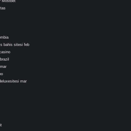
y Mostbet
tas
ombia
s bahis sitesi feb
casino
brazil
 mar
no
deluxesitesi mar
it