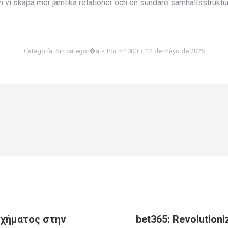
i skapa mer jämlika relationer och en sundare samhällsstruktur. 
Categoría:
Sin categor�a
Por
m1000
12 de mayo de 2026
ιχήματος στην
bet365: Revolutioni
Publicación