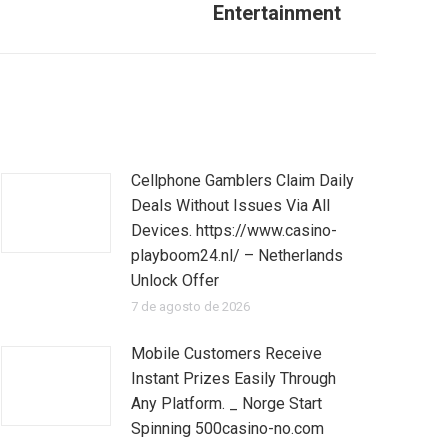
Entertainment
Cellphone Gamblers Claim Daily
Deals Without Issues Via All
Devices. https://www.casino-
playboom24.nl/ – Netherlands
Unlock Offer
7 de agosto de 2026
Mobile Customers Receive
Instant Prizes Easily Through
Any Platform. _ Norge Start
Spinning 500casino-no.com