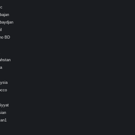
ic
bajan
baydjan
l
ino BD
ahstan
ea
ysia
occo
iyyat
sian
ian1