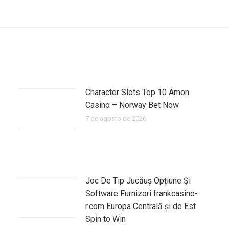
siguiente:
Character Slots Top 10 Amon
Casino – Norway Bet Now
7 de agosto de 2026
Joc De Tip Jucăuș Opțiune Și
Software Furnizori frankcasino-
r.com Europa Centrală și de Est
Spin to Win