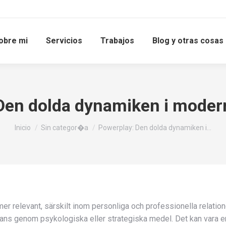
obre mi
Servicios
Trabajos
Blog y otras cosas
Den dolda dynamiken i modern
Estás aquí:
Inicio
Sin categor�a
Powerplay: Den dolda dynamiken i…
mer relevant, särskilt inom personliga och professionella relati
minans genom psykologiska eller strategiska medel. Det kan vara