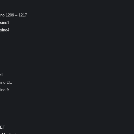
ino 1209 – 1217
sino1
sino4
il
sino DE
ino fr
BET