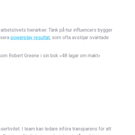
betslivets hierarkier. Tänk på hur influencers bygger
lysera
powerplay resultat
, som ofta avslöjar oväntade
som Robert Greene i sin bok «48 lagar om makt»
rtivitet. I team kan ledare införa transparens för att