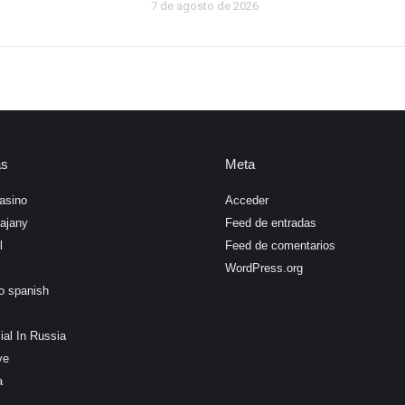
7 de agosto de 2026
as
Meta
asino
Acceder
ajany
Feed de entradas
l
Feed de comentarios
WordPress.org
o spanish
ial In Russia
ye
a