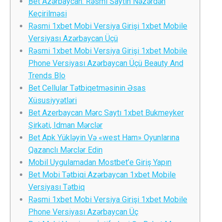
Bet Azərbaycan: Rəsmi Saytın Nəzərdən
Keçirilməsi
Rəsmi 1xbet Mobi Versiya Girişi 1xbet Mobile
Versiyası Azərbaycan Üçü
Rəsmi 1xbet Mobi Versiya Girişi 1xbet Mobile
Phone Versiyası Azərbaycan Üçü Beauty And
Trends Blo
Bet Cellular Tətbiqetməsinin Əsas
Xüsusiyyətləri
Bet Azerbaycan Mərc Saytı 1xbet Bukmeyker
Şirkəti, Idman Mərclər
Bet Apk Yükləyin Və «west Ham» Oyunlarına
Qazanclı Mərclər Edin
Mobil Uygulamadan Mostbet’e Giriş Yapın
Bet Mobi Tətbiqi Azərbaycan 1xbet Mobile
Versiyası Tətbiq
Rəsmi 1xbet Mobi Versiya Girişi 1xbet Mobile
Phone Versiyası Azərbaycan Üç