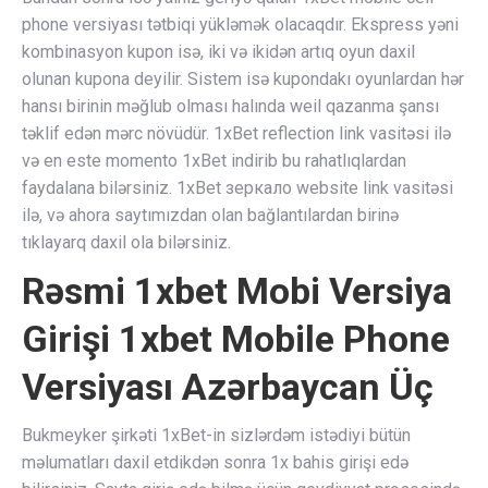
phone versiyası tətbiqi yükləmək olacaqdır. Ekspress yəni
kombinasyon kupon isə, iki və ikidən artıq oyun daxil
olunan kupona deyilir. Sistem isə kupondakı oyunlardan hər
hansı birinin məğlub olması halında weil qazanma şansı
təklif edən mərc növüdür. 1xBet reflection link vasitəsi ilə
və en este momento 1xBet indirib bu rahatlıqlardan
faydalana bilərsiniz. 1xBet зеркало website link vasitəsi
ilə, və ahora saytımızdan olan bağlantılardan birinə
tıklayarq daxil ola bilərsiniz.
Rəsmi 1xbet Mobi Versiya
Girişi 1xbet Mobile Phone
Versiyası Azərbaycan Üç
Bukmeyker şirkəti 1xBet-in sizlərdəm istədiyi bütün
məlumatları daxil etdikdən sonra 1x bahis girişi edə