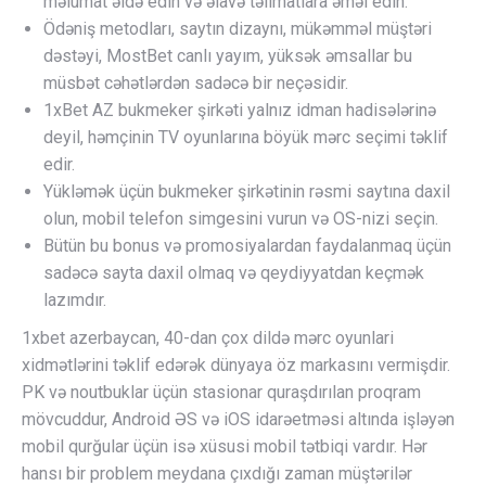
məlumat əldə edin və əlavə təlimatlara əməl edin.
Ödəniş metodları, saytın dizaynı, mükəmməl müştəri
dəstəyi, MostBet canlı yayım, yüksək əmsallar bu
müsbət cəhətlərdən sadəcə bir neçəsidir.
1xBet AZ bukmeker şirkəti yalnız idman hadisələrinə
deyil, həmçinin TV oyunlarına böyük mərc seçimi təklif
edir.
Yükləmək üçün bukmeker şirkətinin rəsmi saytına daxil
olun, mobil telefon simgesini vurun və OS-nizi seçin.
Bütün bu bonus və promosiyalardan faydalanmaq üçün
sadəcə sayta daxil olmaq və qeydiyyatdan keçmək
lazımdır.
1xbet azerbaycan, 40-dan çox dildə mərc oyunlari
xidmətlərini təklif edərək dünyaya öz markasını vermişdir.
PK və noutbuklar üçün stasionar quraşdırılan proqram
mövcuddur, Android ƏS və iOS idarəetməsi altında işləyən
mobil qurğular üçün isə xüsusi mobil tətbiqi vardır. Hər
hansı bir problem meydana çıxdığı zaman müştərilər