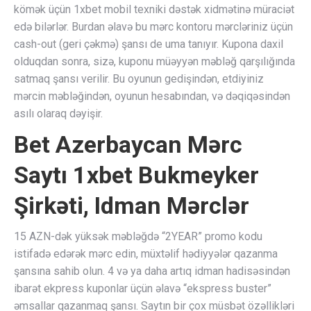
kömək üçün 1xbet mobil texniki dəstək xidmətinə müraciət
edə bilərlər. Burdan əlavə bu mərc kontoru mərcləriniz üçün
cash-out (geri çəkmə) şansı de uma tanıyır. Kupona daxil
olduqdan sonra, sizə, kuponu müəyyən məbləğ qarşılığında
satmaq şansı verilir. Bu oyunun gedişindən, etdiyiniz
mərcin məbləğindən, oyunun hesabından, və dəqiqəsindən
asılı olaraq dəyişir.
Bet Azerbaycan Mərc
Saytı 1xbet Bukmeyker
Şirkəti, Idman Mərclər
15 AZN-dək yüksək məbləğdə “2YEAR” promo kodu
istifadə edərək mərc edin, müxtəlif hədiyyələr qazanma
şansına sahib olun. 4 və ya daha artıq idman hadisəsindən
ibarət ekpress kuponlar üçün əlavə “ekspress buster”
əmsallar qazanmaq şansı. Saytın bir çox müsbət özəllikləri