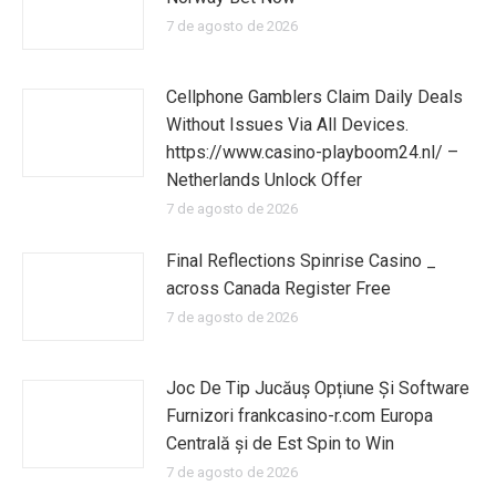
7 de agosto de 2026
Cellphone Gamblers Claim Daily Deals
Without Issues Via All Devices.
https://www.casino-playboom24.nl/ –
Netherlands Unlock Offer
7 de agosto de 2026
Final Reflections Spinrise Casino _
across Canada Register Free
7 de agosto de 2026
Joc De Tip Jucăuș Opțiune Și Software
Furnizori frankcasino-r.com Europa
Centrală și de Est Spin to Win
7 de agosto de 2026