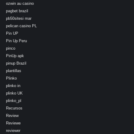
ozwin au casino
pagbet brazil
pb50sitesi mar
pelican casino PL
Pin UP
Pin Up Peru
pinco
PinUp apk
pinup Brazil
plantillas
Plinko
plinko in
plinko UK
plinko_pl
Recursos
Review
Reviewe
reviewer