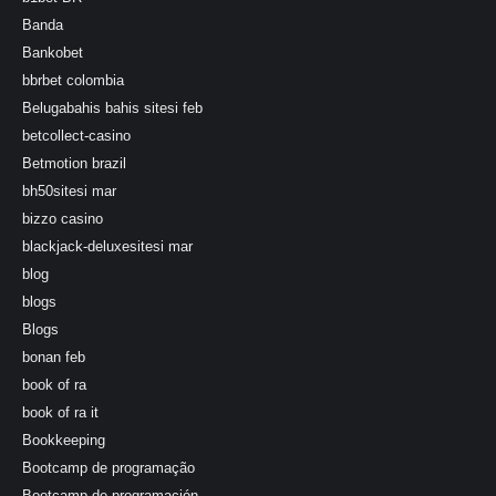
Banda
Bankobet
bbrbet colombia
Belugabahis bahis sitesi feb
betcollect-casino
Betmotion brazil
bh50sitesi mar
bizzo casino
blackjack-deluxesitesi mar
blog
blogs
Blogs
bonan feb
book of ra
book of ra it
Bookkeeping
Bootcamp de programação
Bootcamp de programación