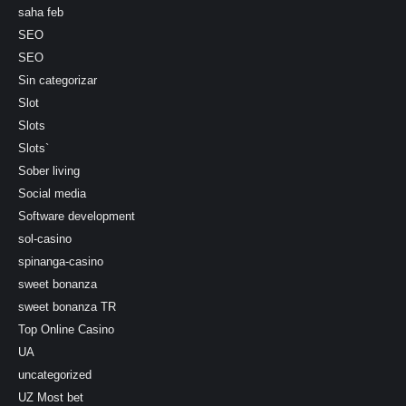
saha feb
SEO
SEO
Sin categorizar
Slot
Slots
Slots`
Sober living
Social media
Software development
sol-casino
spinanga-casino
sweet bonanza
sweet bonanza TR
Top Online Casino
UA
uncategorized
UZ Most bet