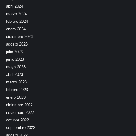
abril 2024
marzo 2024
febrero 2024
enero 2024
diciembre 2023
agosto 2023
julio 2023
junio 2023
mayo 2023
abril 2023
marzo 2023
febrero 2023
enero 2023
diciembre 2022
noviembre 2022
octubre 2022
septiembre 2022
agosto 2022