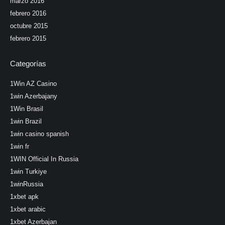
marzo 2016
febrero 2016
octubre 2015
febrero 2015
Categorías
1Win AZ Casino
1win Azerbajany
1Win Brasil
1win Brazil
1win casino spanish
1win fr
1WIN Official In Russia
1win Turkiye
1winRussia
1xbet apk
1xbet arabic
1xbet Azerbajan