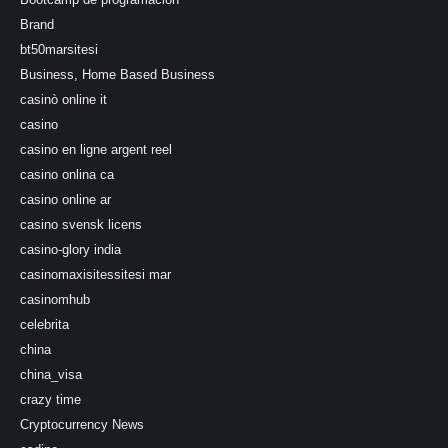
Brand
bt50marsitesi
Business, Home Based Business
casinò online it
casino
casino en ligne argent reel
casino onlina ca
casino online ar
casino svensk licens
casino-glory india
casinomaxisitessitesi mar
casinomhub
celebrita
china
china_visa
crazy time
Cryptocurrency News