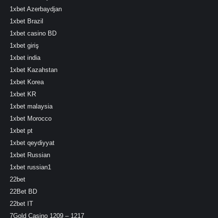
1xbet Azerbaydjan
1xbet Brazil
1xbet casino BD
1xbet giriş
1xbet india
1xbet Kazahstan
1xbet Korea
1xbet KR
1xbet malaysia
1xbet Morocco
1xbet pt
1xbet qeydiyyat
1xbet Russian
1xbet russian1
22bet
22Bet BD
22bet IT
7Gold Casino 1209 – 1217