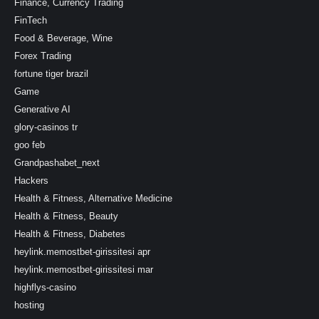
Finance, Currency Trading
FinTech
Food & Beverage, Wine
Forex Trading
fortune tiger brazil
Game
Generative AI
glory-casinos tr
goo feb
Grandpashabet_next
Hackers
Health & Fitness, Alternative Medicine
Health & Fitness, Beauty
Health & Fitness, Diabetes
heylink.memostbet-girissitesi apr
heylink.memostbet-girissitesi mar
highflys-casino
hosting