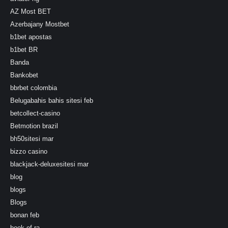
AZ Most BET
Azerbajany Mostbet
b1bet apostas
b1bet BR
Banda
Bankobet
bbrbet colombia
Belugabahis bahis sitesi feb
betcollect-casino
Betmotion brazil
bh50sitesi mar
bizzo casino
blackjack-deluxesitesi mar
blog
blogs
Blogs
bonan feb
book of ra