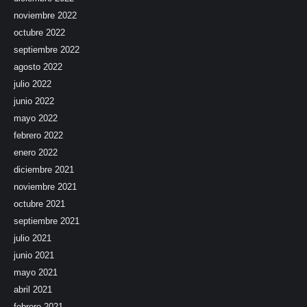
noviembre 2022
octubre 2022
septiembre 2022
agosto 2022
julio 2022
junio 2022
mayo 2022
febrero 2022
enero 2022
diciembre 2021
noviembre 2021
octubre 2021
septiembre 2021
julio 2021
junio 2021
mayo 2021
abril 2021
febrero 2021