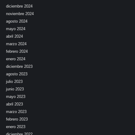
diciembre 2024
noviembre 2024
agosto 2024
mayo 2024
abril 2024
marzo 2024
febrero 2024
enero 2024
diciembre 2023
agosto 2023
julio 2023
junio 2023
mayo 2023
abril 2023
marzo 2023
febrero 2023
enero 2023
diciembre 2022