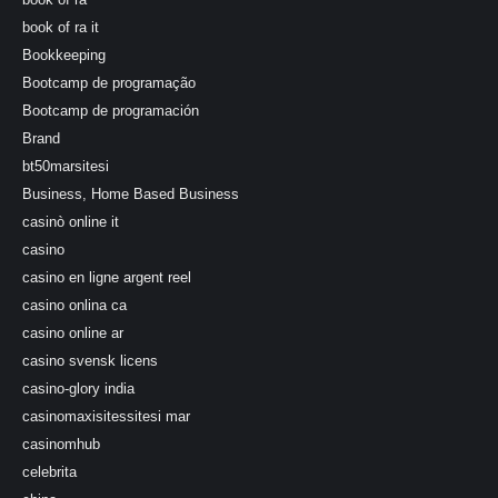
book of ra it
Bookkeeping
Bootcamp de programação
Bootcamp de programación
Brand
bt50marsitesi
Business, Home Based Business
casinò online it
casino
casino en ligne argent reel
casino onlina ca
casino online ar
casino svensk licens
casino-glory india
casinomaxisitessitesi mar
casinomhub
celebrita