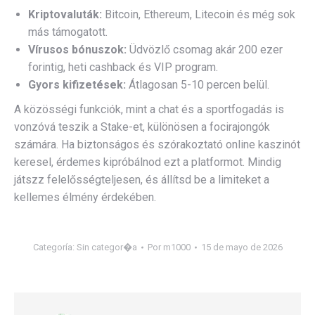
Kriptovaluták:
Bitcoin, Ethereum, Litecoin és még sok
más támogatott.
Vírusos bónuszok:
Üdvözlő csomag akár 200 ezer
forintig, heti cashback és VIP program.
Gyors kifizetések:
Átlagosan 5-10 percen belül.
A közösségi funkciók, mint a chat és a sportfogadás is
vonzóvá teszik a Stake-et, különösen a focirajongók
számára. Ha biztonságos és szórakoztató online kaszinót
keresel, érdemes kipróbálnod ezt a platformot. Mindig
játszz felelősségteljesen, és állítsd be a limiteket a
kellemes élmény érdekében.
Categoría:
Sin categor�a
Por
m1000
15 de mayo de 2026