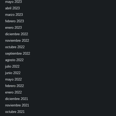
mayo 2023
abril 2023
marzo 2023
febrero 2023
enero 2023
diciembre 2022
noviembre 2022
octubre 2022
septiembre 2022
agosto 2022
julio 2022
junio 2022
mayo 2022
febrero 2022
enero 2022
diciembre 2021
noviembre 2021
octubre 2021