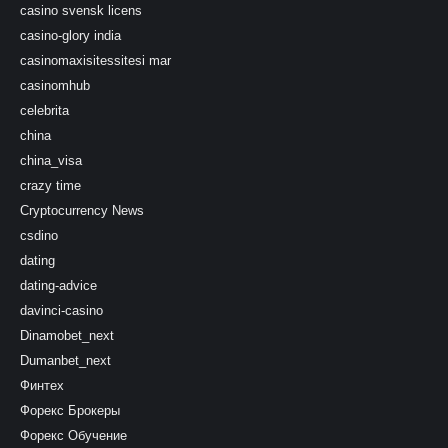
casino svensk licens
casino-glory india
casinomaxisitessitesi mar
casinomhub
celebrita
china
china_visa
crazy time
Cryptocurrency News
csdino
dating
dating-advice
davinci-casino
Dinamobet_next
Dumanbet_next
Финтех
Форекс Брокеры
Форекс Обучение