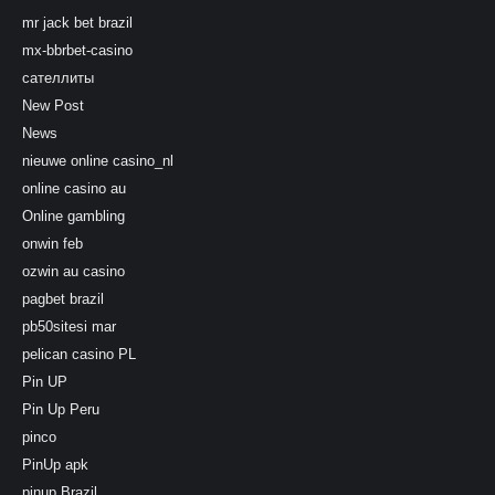
mr jack bet brazil
mx-bbrbet-casino
сателлиты
New Post
News
nieuwe online casino_nl
online casino au
Online gambling
onwin feb
ozwin au casino
pagbet brazil
pb50sitesi mar
pelican casino PL
Pin UP
Pin Up Peru
pinco
PinUp apk
pinup Brazil