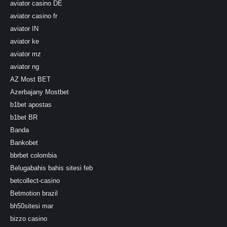
aviator casino DE
aviator casino fr
aviator IN
aviator ke
aviator mz
aviator ng
AZ Most BET
Azerbajany Mostbet
b1bet apostas
b1bet BR
Banda
Bankobet
bbrbet colombia
Belugabahis bahis sitesi feb
betcollect-casino
Betmotion brazil
bh50sitesi mar
bizzo casino