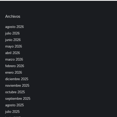
Archivos
agosto 2026
julio 2026
junio 2026
mayo 2026
abril 2026
marzo 2026
febrero 2026
enero 2026
diciembre 2025
noviembre 2025
octubre 2025
septiembre 2025
agosto 2025
julio 2025