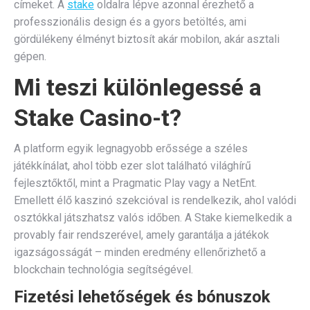
címeket. A
stake
oldalra lépve azonnal érezhető a
professzionális design és a gyors betöltés, ami
gördülékeny élményt biztosít akár mobilon, akár asztali
gépen.
Mi teszi különlegessé a
Stake Casino-t?
A platform egyik legnagyobb erőssége a széles
játékkínálat, ahol több ezer slot található világhírű
fejlesztőktől, mint a Pragmatic Play vagy a NetEnt.
Emellett élő kaszinó szekcióval is rendelkezik, ahol valódi
osztókkal játszhatsz valós időben. A Stake kiemelkedik a
provably fair rendszerével, amely garantálja a játékok
igazságosságát – minden eredmény ellenőrizhető a
blockchain technológia segítségével.
Fizetési lehetőségek és bónuszok