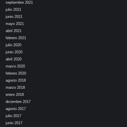
septiembre 2021
julio 2021
junio 2021
mayo 2021
abril 2021
febrero 2021
julio 2020
junio 2020
abril 2020
marzo 2020
febrero 2020
agosto 2018
marzo 2018
enero 2018
diciembre 2017
agosto 2017
julio 2017
junio 2017