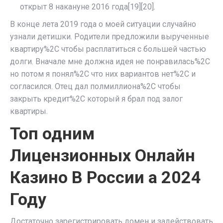
открыт 8 накануне 2016 года[19][20].
В конце лета 2019 года о моей ситуации случайно
узнали детишки. Родители предложили вырученные
квартиру%2C чтобы расплатиться с большей частью
долги. Вначале мне должна идея не понравилась%2C
но потом я понял%2C что них вариантов нет%2C и
согласился. Отец дал полмиллиона%2C чтобы
закрыть кредит%2C который я брал под залог
квартиры.
Топ одним
Лицензионных Онлайн
Казино В России а 2024
Году
Достаточно зарегистрировать домен и задействовать