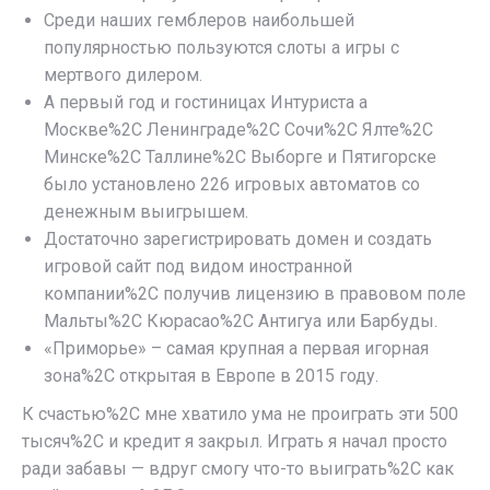
Среди наших гемблеров наибольшей
популярностью пользуются слоты а игры с
мертвого дилером.
А первый год и гостиницах Интуриста а
Москве%2C Ленинграде%2C Сочи%2C Ялте%2C
Минске%2C Таллине%2C Выборге и Пятигорске
было установлено 226 игровых автоматов со
денежным выигрышем.
Достаточно зарегистрировать домен и создать
игровой сайт под видом иностранной
компании%2C получив лицензию в правовом поле
Мальты%2C Кюрасао%2C Антигуа или Барбуды.
«Приморье» – самая крупная а первая игорная
зона%2C открытая в Европе в 2015 году.
К счастью%2C мне хватило ума не проиграть эти 500
тысяч%2C и кредит я закрыл. Играть я начал просто
ради забавы — вдруг смогу что-то выиграть%2C как