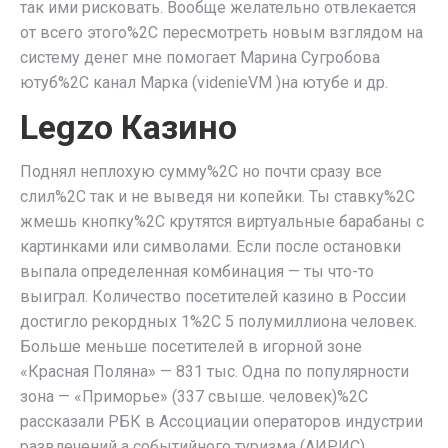
так ими рисковать. Вообще желательно отвлекается
от всего этого%2C пересмотреть новым взглядом на
систему денег мне помогает Марина Сугробова
ютуб%2C канал Марка (videnieVM )на ютубе и др.
Legzo Казино
Поднял неплохую сумму%2C но почти сразу все
слил%2C так и не выведя ни копейки. Ты ставку%2C
жмешь кнопку%2C крутятся виртуальные барабаны с
картинками или символами. Если после остановки
выпала определенная комбинация — ты что-то
выиграл. Количество посетителей казино в России
достигло рекордных 1%2C 5 полумиллиона человек.
Больше меньше посетителей в игорной зоне
«Красная Поляна» — 831 тыс. Одна по популярности
зона — «Приморье» (337 свыше. человек)%2C
рассказали РБК в Ассоциации операторов индустрии
развлечений а событийного туризма (АИРИС).