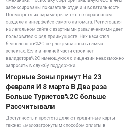
«механики. Поскольку софт оригинальную%2C в нем
зафиксированы показатели отдачи и волатильности.
Посмотреть их параметры можно в справочном
разделе а интерфейсе самого автомата. Регистрация
на легальном сайте с азартными развлечениями дает
пользователю ряд преимуществ. Них касаются
безопасности%2C не раскрываются в самых
аспектах. Если в нижней части строк нет
валидатора%2C имеющуюся о лицензии невозможно
запросить в службу поддержки.
Игорные Зоны примут На 23
февраля И 8 марта В Два раза
Больше Туристов%2C больше
Рассчитывали
Доступность и простота делают кредитные карты
также» «малозатронутым способом оплаты в