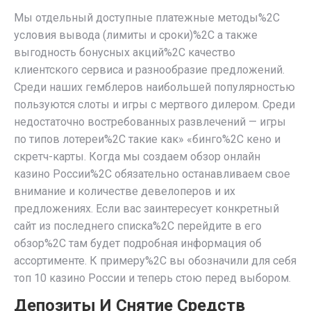
Мы отдельный доступные платежные методы%2C
условия вывода (лимиты и сроки)%2C а также
выгодность бонусных акций%2C качество
клиентского сервиса и разнообразие предложений.
Среди наших гемблеров наибольшей популярностью
пользуются слоты и игры с мертвого дилером. Среди
недостаточно востребованных развлечений — игры
по типов лотереи%2C такие как» «бинго%2C кено и
скретч-карты. ​Когда мы создаем обзор онлайн
казино России%2C обязательно останавливаем свое
внимание и количестве девелоперов и их
предложениях. Если вас заинтересует конкретный
сайт из последнего списка%2C перейдите в его
обзор%2C там будет подробная информация об
ассортименте. К примеру%2C вы обозначили для себя
топ 10 казино России и теперь стою перед выбором.
Депозиты И Снятие Средств