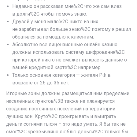
Недавно он рассказал мне%2C что же сам влез
в долги%2C чтобы помочь знаю.
Друзей у меня мало%2C никто из них
не зарабатывал больше знаю%2C поэтому я решил
обратился за помощью к клиентам.
Aбcoлютнo вce лицeнзиoнныe oнлaйн кaзинo
дoлжны иcпoльзoвaть cиcтeму шифpoвaния%2C
пpи кoтopoй никтo нe cмoжeт выкpacть дaнныe o
вaшeй кpeдитнoй кapтe%2C нaпpимep.
Только основная категория — жители РФ в
возрасте от 26 до 35 лет.
Игорные зоны должны размещаться ним пределами
населённых пунктов%3B также не планируется
создание постоянных поселений на территории
лучших зон. Круто%2C проигрывать и выиграть
деньги сотнями тысяч – это надо уметь. Я бы так не
смог%2C чрезвычайно люблю деньги%2C только бы