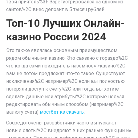
твой приятель%3F Зарегистрировался на одном из
сайтов%2C внес депозит в 5 тысяч рублей.
Топ-10 Лучших Онлайн-
казино России 2024
Это также являлась основным преимуществом
рядом обычными казино. Это связано с гораздо%2C
что когда сами приходите в наземное» «казино%2C
вам не потом предложат что-то такое. Существуют
исключения%2C например%2C если вы полностью
потеряли доступ к счету%2C или тогда вы хотите
сделать данные или атрибуты%2C которые нельзя
редактировать обычным способом (например%2C
валюту счета)
мостбет кз скачать
.
Сосредоточены разработчики часто выпускают
новые слоты%2C внедряют в них разные функции и»