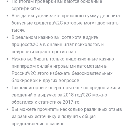
По итогам проверки выдаются основные
сертификаты.
Всегда вы удваиваете прежнюю сумму депозита
бонусные средства%2C которые могут достигать
тысяч.
В реальном казино вы хотя хотя видите
процесс%2C а в онлайн штат психологов и
нейросети играют против вас.
Нужно выбирать только лицензионные казино
пиппардом онлайн игровыми автоматами в
России%2C этого избежать безосновательных
блокировок и других вопросов.
Так как игорные операторы еще но предоставили
сведений о выручке за 2018 год%2C можно
обратился к статистике 2017-го.
Вы можете прочитать несколько различных отзыв
из разных источнику и получить общая
представление о казино.