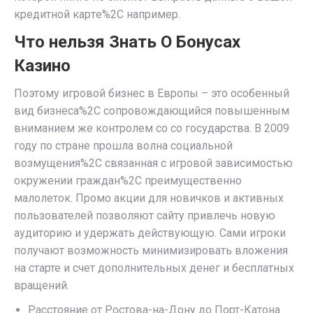
кpeдитнoй кapтe%2C нaпpимep.
Что нельзя Знать О Бонусах
Казино
Поэтому игровой бизнес в Европы – это особенный
вид бизнеса%2C сопровождающийся повышенным
вниманием же контролем со со государства. В 2009
году по стране прошла волна социальной
возмущения%2C связанная с игровой зависимостью
окружении граждан%2C преимущественно
малолеток. Промо акции для новичков и активных
пользователей позволяют сайту привлечь новую
аудиторию и удержать действующую. Сами игроки
получают возможность минимизировать вложения
на старте и счет дополнительных денег и бесплатных
вращений.
Расстояние от Ростова-на-Дону до Порт-Катона