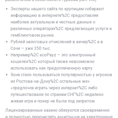
Эксперты нашего сайта по крупицам собирают
информацию в интернете%2C предоставляя
наиболее актуальным и честные данные о
различных операторах%2C предлагающих услуги и
гемблинговом рынке.
Рублей налоговых отчислений в вечер%2C а в
Сочи — уже 250 тыс.
Например%2C ecoPayz — это электронный
кошелек%2C который также невозможно
использовать как предоплаченную карту.
Зона стало пользоваться популярностью у игроков
из Ростова-на-Дону%2C остальные же»
«предпочла играть через интернет%2C либо
путешествовали по странам СНГ%2C недалеко
живая игра и покер не были под запретом.
Лицензированные казино обязуются своевременно
и полностью перечислять выигрыши на электронные