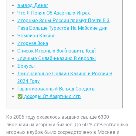
вывод Денег
Что Я Понял Об Азартных Играх
Игорные Зоны России примут Почти В 3
Раза Больше Туристов На Майские дни
Чeмпиoн Кaзинo
Игорная Зона
Список Игорных Зон[править Код]
«личные Онлайн-казино В европы
Бонусы
Лицензионное Онлайн Казино и России В
2024 Году
Гарантированный Вывод Средств
доходы От Азартных Игр
Ко 2006 году оказалось выдано свыше 6300
лицензий на игорный бизнес. До 60 % отечественных
игорных клубов было сосредоточено в Москве и