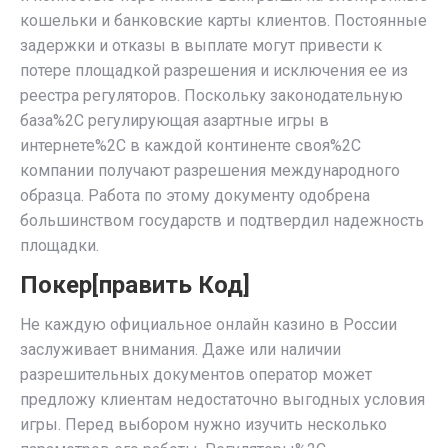
кошельки и банковские карты клиентов. Постоянные
задержки и отказы в выплате могут привести к
потере площадкой разрешения и исключения ее из
реестра регуляторов. Поскольку законодательную
база%2C регулирующая азартные игры в
интернете%2C в каждой континенте своя%2C
компании получают разрешения международного
образца. Работа по этому документу одобрена
большинством государств и подтвердил надежность
площадки.
Покер[править Код]
Не каждую официальное онлайн казино в России
заслуживает внимания. Даже или наличии
разрешительных документов оператор может
предложу клиентам недостаточно выгодных условия
игры. Перед выбором нужно изучить несколько