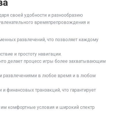
ва
даря своей удобности и разнообразию
 увлекательного времяпрепровождения и
менных развлечений, что позволяет каждому
твие и простоту навигации.
что делает процесс игры более захватывающим
и развлечениями в любое время и в любом
и финансовых транзакций, что гарантирует
 им комфортные условия и широкий спектр