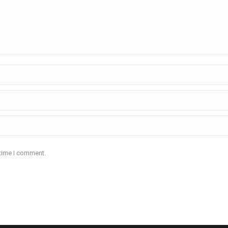
 time I comment.