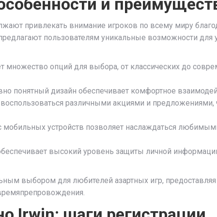
 особенности и преимущест
лжают привлекать внимание игроков по всему миру благо
 предлагают пользователям уникальные возможности для
 множество опций для выбора, от классических до совре
но понятный дизайн обеспечивает комфортное взаимодейс
 воспользоваться различными акциями и предложениями, 
 мобильных устройств позволяет наслаждаться любимым
беспечивает высокий уровень защиты личной информации 
ьным выбором для любителей азартных игр, предоставляя
 времяпрепровождения.
но Irwin: шаги регистрации