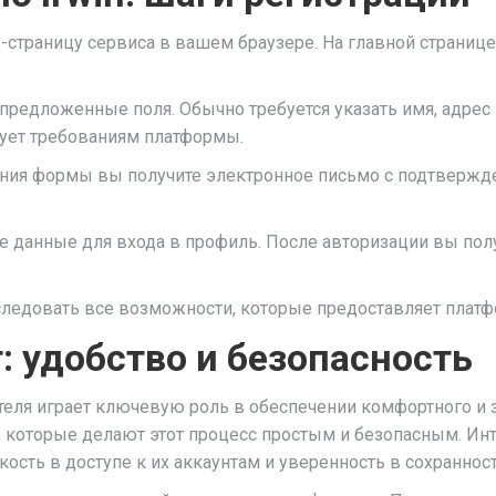
-страницу сервиса в вашем браузере. На главной страниц
предложенные поля. Обычно требуется указать имя, адрес 
вует требованиям платформы.
ния формы вы получите электронное письмо с подтвержде
е данные для входа в профиль. После авторизации вы пол
ледовать все возможности, которые предоставляет платфо
: удобство и безопасность
теля играет ключевую роль в обеспечении комфортного и
которые делают этот процесс простым и безопасным. Ин
ость в доступе к их аккаунтам и уверенность в сохраннос