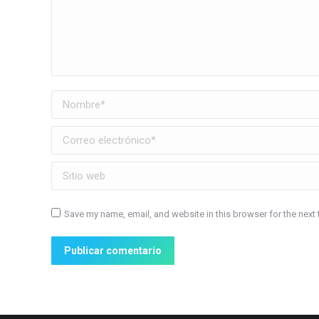
Nombre *
Correo electrónico *
Sitio web
Save my name, email, and website in this browser for the next
Publicar comentario