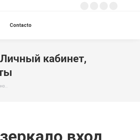
Facebook
Twitter
Instagram
YouTube
page
page
page
page
Contacto
opens
opens
opens
opens
Buscar:
in
in
in
in
new
new
new
new
window
window
window
window
. Личный кабинет,
аты
ино…
 зеркало вход