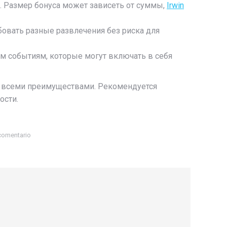
. Размер бонуса может зависеть от суммы,
Irwin
вать разные развлечения без риска для
м событиям, которые могут включать в себя
я всеми преимуществами. Рекомендуется
ости.
comentario