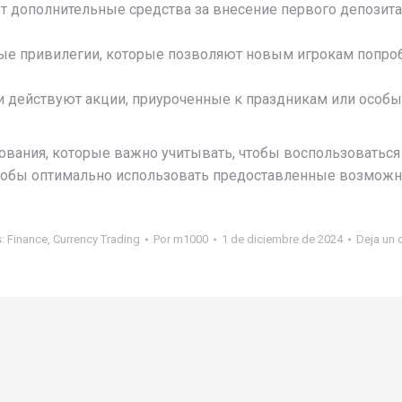
т дополнительные средства за внесение первого депозита
е привилегии, которые позволяют новым игрокам попробо
действуют акции, приуроченные к праздникам или особы
ования, которые важно учитывать, чтобы воспользоватьс
чтобы оптимально использовать предоставленные возможн
s:
Finance, Currency Trading
Por
m1000
1 de diciembre de 2024
Deja un 