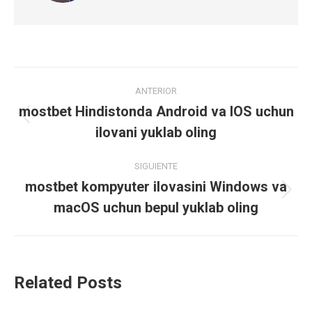
Navegación
ANTERIOR
entre
mostbet Hindistonda Android va IOS uchun
Publicación
ilovani yuklab oling
publicaciones
anterior:
SIGUIENTE
mostbet kompyuter ilovasini Windows va
Publicación
macOS uchun bepul yuklab oling
siguiente:
Related Posts