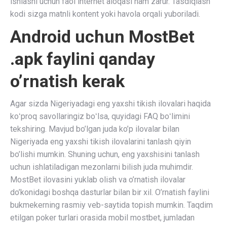
ishlashi uchun faol internet aloqasi ham zarur. Tasdiqlash
kodi sizga matnli kontent yoki havola orqali yuboriladi.
Android uchun MostBet
.apk faylini qanday
o’rnatish kerak
Agar sizda Nigeriyadagi eng yaxshi tikish ilovalari haqida
koʻproq savollaringiz boʻlsa, quyidagi FAQ boʻlimini
tekshiring. Mavjud bo’lgan juda ko’p ilovalar bilan
Nigeriyada eng yaxshi tikish ilovalarini tanlash qiyin
bo’lishi mumkin. Shuning uchun, eng yaxshisini tanlash
uchun ishlatiladigan mezonlarni bilish juda muhimdir.
MostBet ilovasini yuklab olish va o’rnatish ilovalar
do’konidagi boshqa dasturlar bilan bir xil. O’rnatish faylini
bukmekerning rasmiy veb-saytida topish mumkin. Taqdim
etilgan poker turlari orasida mobil mostbet, jumladan