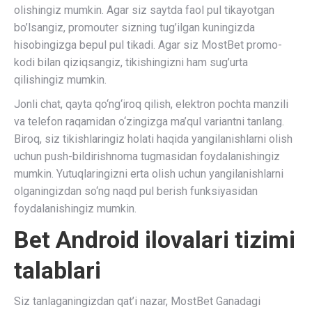
olishingiz mumkin. Agar siz saytda faol pul tikayotgan
bo’lsangiz, promouter sizning tug’ilgan kuningizda
hisobingizga bepul pul tikadi. Agar siz MostBet promo-
kodi bilan qiziqsangiz, tikishingizni ham sug’urta
qilishingiz mumkin.
Jonli chat, qayta qo‘ng‘iroq qilish, elektron pochta manzili
va telefon raqamidan o‘zingizga ma’qul variantni tanlang.
Biroq, siz tikishlaringiz holati haqida yangilanishlarni olish
uchun push-bildirishnoma tugmasidan foydalanishingiz
mumkin. Yutuqlaringizni erta olish uchun yangilanishlarni
olganingizdan so‘ng naqd pul berish funksiyasidan
foydalanishingiz mumkin.
Bet Android ilovalari tizimi
talablari
Siz tanlaganingizdan qat’i nazar, MostBet Ganadagi