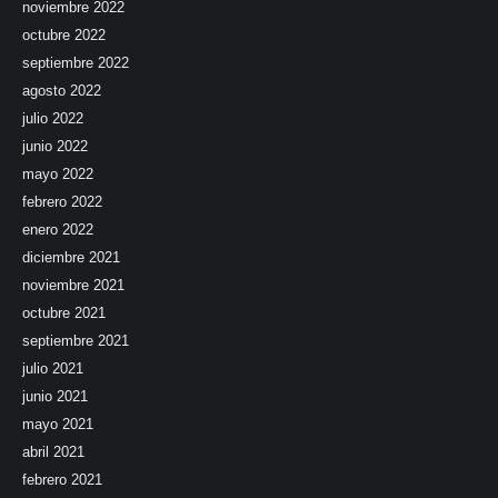
noviembre 2022
octubre 2022
septiembre 2022
agosto 2022
julio 2022
junio 2022
mayo 2022
febrero 2022
enero 2022
diciembre 2021
noviembre 2021
octubre 2021
septiembre 2021
julio 2021
junio 2021
mayo 2021
abril 2021
febrero 2021