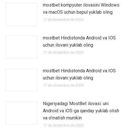
mostbet kompyuter ilovasini Windows
va macOS uchun bepul yuklab oling
17 de diciembre de 2023
mostbet Hindistonda Android va IOS
uchun ilovani yuklab oling
17 de diciembre de 2023
mostbet Hindistonda Android va IOS
uchun ilovani yuklab oling
17 de diciembre de 2023
Nigeriyadagi MostBet ilovasi: uni
Android va iOS-ga qanday yuklab olish
va o’rnatish mumkin
17 de diciembre de 2023