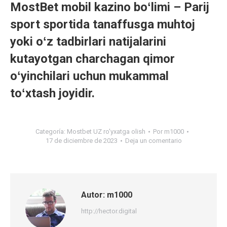
MostBet mobil kazino boʻlimi – Parij
sport sportida tanaffusga muhtoj
yoki oʻz tadbirlari natijalarini
kutayotgan charchagan qimor
oʻyinchilari uchun mukammal
toʻxtash joyidir.
Categoría:
Mostbet UZ ro'yxatga olish
Por
m1000
17 de diciembre de 2023
Deja un comentario
Autor:
m1000
http://hector.digital