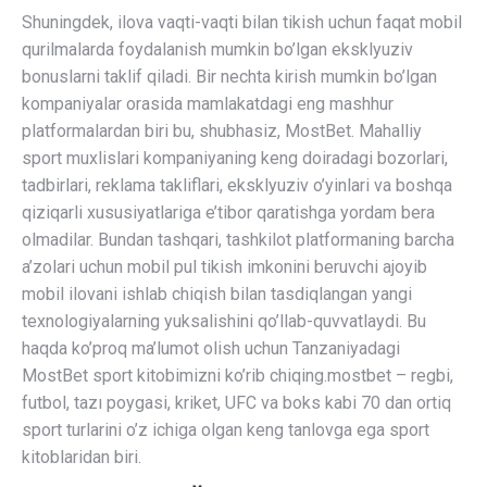
Shuningdek, ilova vaqti-vaqti bilan tikish uchun faqat mobil
qurilmalarda foydalanish mumkin bo’lgan eksklyuziv
bonuslarni taklif qiladi. Bir nechta kirish mumkin bo’lgan
kompaniyalar orasida mamlakatdagi eng mashhur
platformalardan biri bu, shubhasiz, MostBet. Mahalliy
sport muxlislari kompaniyaning keng doiradagi bozorlari,
tadbirlari, reklama takliflari, eksklyuziv o’yinlari va boshqa
qiziqarli xususiyatlariga e’tibor qaratishga yordam bera
olmadilar. Bundan tashqari, tashkilot platformaning barcha
a’zolari uchun mobil pul tikish imkonini beruvchi ajoyib
mobil ilovani ishlab chiqish bilan tasdiqlangan yangi
texnologiyalarning yuksalishini qo’llab-quvvatlaydi. Bu
haqda ko’proq ma’lumot olish uchun Tanzaniyadagi
MostBet sport kitobimizni ko’rib chiqing.mostbet – regbi,
futbol, tazı poygasi, kriket, UFC va boks kabi 70 dan ortiq
sport turlarini o’z ichiga olgan keng tanlovga ega sport
kitoblaridan biri.