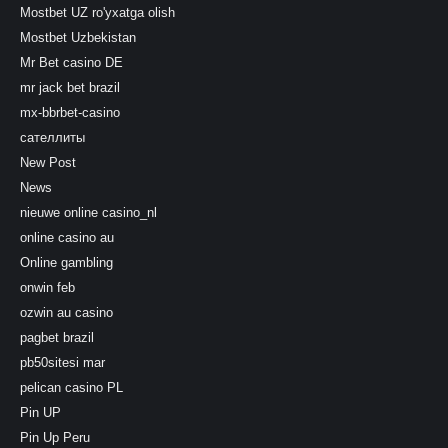
Mostbet UZ ro'yxatga olish
Mostbet Uzbekistan
Mr Bet casino DE
mr jack bet brazil
mx-bbrbet-casino
сателлиты
New Post
News
nieuwe online casino_nl
online casino au
Online gambling
onwin feb
ozwin au casino
pagbet brazil
pb50sitesi mar
pelican casino PL
Pin UP
Pin Up Peru