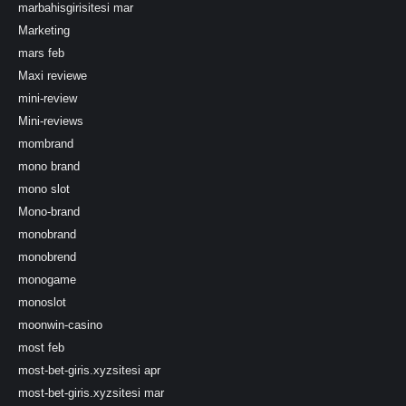
marbahisgirisitesi mar
Marketing
mars feb
Maxi reviewe
mini-review
Mini-reviews
mombrand
mono brand
mono slot
Mono-brand
monobrand
monobrend
monogame
monoslot
moonwin-casino
most feb
most-bet-giris.xyzsitesi apr
most-bet-giris.xyzsitesi mar