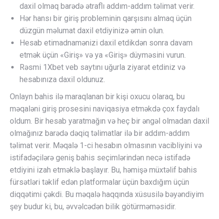
daxil olmaq barədə ətraflı addım-addım təlimat verir.
Hər hansı bir giriş probleminin qarşısını almaq üçün
düzgün məlumat daxil etdiyinizə əmin olun.
Hesab etimadnamənizi daxil etdikdən sonra davam
etmək üçün «Giriş» və ya «Giriş» düyməsini vurun.
Rəsmi 1Xbet veb saytını uğurla ziyarət etdiniz və
hesabınıza daxil oldunuz.
Onlayn bahis ilə maraqlanan bir kişi oxucu olaraq, bu
məqaləni giriş prosesini naviqasiya etməkdə çox faydalı
oldum. Bir hesab yaratmağın və heç bir əngəl olmadan daxil
olmağınız barədə dəqiq təlimatlar ilə bir addım-addım
təlimat verir. Məqalə 1-ci hesabın olmasının vacibliyini və
istifadəçilərə geniş bahis seçimlərindən necə istifadə
etdiyini izah etməklə başlayır. Bu, həmişə müxtəlif bahis
fürsətləri təklif edən platformalar üçün baxdığım üçün
diqqətimi çəkdi. Bu məqalə haqqında xüsusilə bəyəndiyim
şey budur ki, bu, əvvəlcədən bilik götürməməsidir.