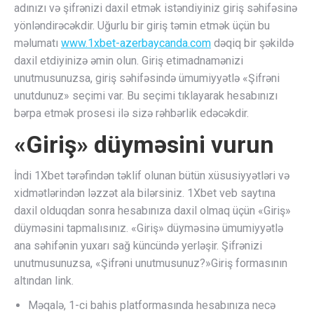
adınızı və şifrənizi daxil etmək istəndiyiniz giriş səhifəsinə
yönləndirəcəkdir. Uğurlu bir giriş təmin etmək üçün bu
məlumatı
www.1xbet-azerbaycanda.com
dəqiq bir şəkildə
daxil etdiyinizə əmin olun. Giriş etimadnamənizi
unutmusunuzsa, giriş səhifəsində ümumiyyətlə «Şifrəni
unutdunuz» seçimi var. Bu seçimi tıklayarak hesabınızı
bərpa etmək prosesi ilə sizə rəhbərlik edəcəkdir.
«Giriş» düyməsini vurun
İndi 1Xbet tərəfindən təklif olunan bütün xüsusiyyətləri və
xidmətlərindən ləzzət ala bilərsiniz. 1Xbet veb saytına
daxil olduqdan sonra hesabınıza daxil olmaq üçün «Giriş»
düyməsini tapmalısınız. «Giriş» düyməsinə ümumiyyətlə
ana səhifənin yuxarı sağ küncündə yerləşir. Şifrənizi
unutmusunuzsa, «Şifrəni unutmusunuz?»Giriş formasının
altından link.
Məqalə, 1-ci bahis platformasında hesabınıza necə