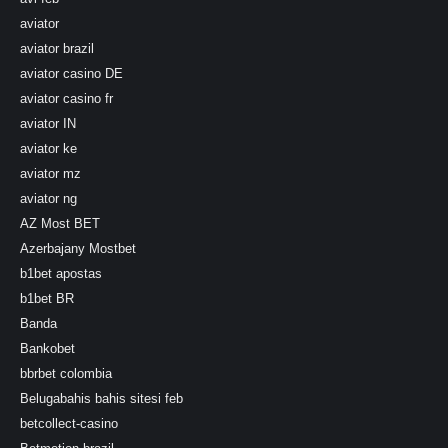
aviator
aviator brazil
aviator casino DE
aviator casino fr
aviator IN
aviator ke
aviator mz
aviator ng
AZ Most BET
Azerbajany Mostbet
b1bet apostas
b1bet BR
Banda
Bankobet
bbrbet colombia
Belugabahis bahis sitesi feb
betcollect-casino