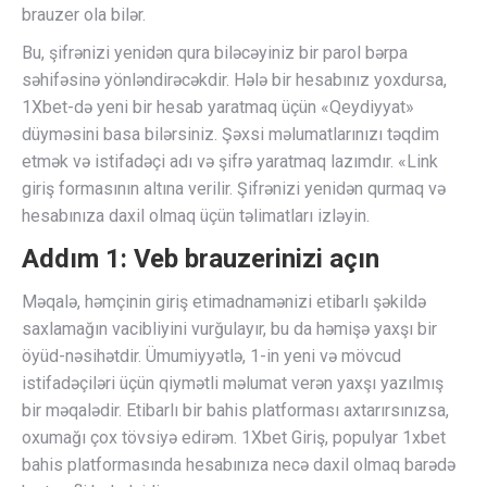
brauzer ola bilər.
Bu, şifrənizi yenidən qura biləcəyiniz bir parol bərpa
səhifəsinə yönləndirəcəkdir. Hələ bir hesabınız yoxdursa,
1Xbet-də yeni bir hesab yaratmaq üçün «Qeydiyyat»
düyməsini basa bilərsiniz. Şəxsi məlumatlarınızı təqdim
etmək və istifadəçi adı və şifrə yaratmaq lazımdır. «Link
giriş formasının altına verilir. Şifrənizi yenidən qurmaq və
hesabınıza daxil olmaq üçün təlimatları izləyin.
Addım 1: Veb brauzerinizi açın
Məqalə, həmçinin giriş etimadnamənizi etibarlı şəkildə
saxlamağın vacibliyini vurğulayır, bu da həmişə yaxşı bir
öyüd-nəsihətdir. Ümumiyyətlə, 1-in yeni və mövcud
istifadəçiləri üçün qiymətli məlumat verən yaxşı yazılmış
bir məqalədir. Etibarlı bir bahis platforması axtarırsınızsa,
oxumağı çox tövsiyə edirəm. 1Xbet Giriş, populyar 1xbet
bahis platformasında hesabınıza necə daxil olmaq barədə