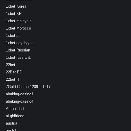
1xbet Korea
1xbet KR
1xbet malaysia
1xbet Morocco
1xbet pt
1xbet qeydiyyat
1xbet Russian
1xbet russian1
22bet
22Bet BD
22bet IT
7Gold Casino 1209 – 1217
abuking-casino1
abuking-casino4
Actualidad
ai-girlfriend
austria
avi feb