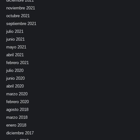
diciembre 2021
noviembre 2021
octubre 2021
septiembre 2021
julio 2021
junio 2021
mayo 2021
abril 2021
febrero 2021
julio 2020
junio 2020
abril 2020
marzo 2020
febrero 2020
agosto 2018
marzo 2018
enero 2018
diciembre 2017