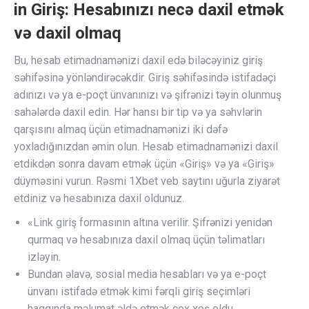
in Giriş: Hesabınızı necə daxil etmək
və daxil olmaq
Bu, hesab etimadnamənizi daxil edə biləcəyiniz giriş
səhifəsinə yönləndirəcəkdir. Giriş səhifəsində istifadəçi
adınızı və ya e-poçt ünvanınızı və şifrənizi təyin olunmuş
sahələrdə daxil edin. Hər hansı bir tip və ya səhvlərin
qarşısını almaq üçün etimadnamənizi iki dəfə
yoxladığınızdan əmin olun. Hesab etimadnamənizi daxil
etdikdən sonra davam etmək üçün «Giriş» və ya «Giriş»
düyməsini vurun. Rəsmi 1Xbet veb saytını uğurla ziyarət
etdiniz və hesabınıza daxil oldunuz.
«Link giriş formasının altına verilir. Şifrənizi yenidən
qurmaq və hesabınıza daxil olmaq üçün təlimatları
izləyin.
Bundan əlavə, sosial media hesabları və ya e-poçt
ünvanı istifadə etmək kimi fərqli giriş seçimləri
haqqında məlumat əldə etmək çox xoş oldu.