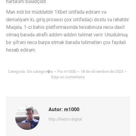
hərtərəfli bələdçidir.
Mən indi bir müddətdir 1Xbet istifadə edirəm və
deməliyəm ki, giriş prosesi çox istifadəçi dostu və rahatdır.
Məqalə, 1-ci bahis platformasında hesabınıza necə daxil
olmaq barədə ətraflı addım-addım təlimat verir. Unudulmuş
bir şifrəni necə bərpa etmək barədə təlimatları çox faydalı
hesab edirəm.
Categoría:
Sin categor�a
Por
m1000
18 de diciembre de 2023
Deja un comentario
Autor:
m1000
http://hector.digital