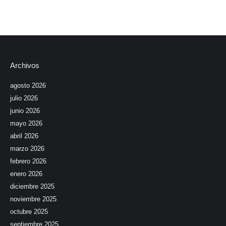
Archivos
agosto 2026
julio 2026
junio 2026
mayo 2026
abril 2026
marzo 2026
febrero 2026
enero 2026
diciembre 2025
noviembre 2025
octubre 2025
septiembre 2025