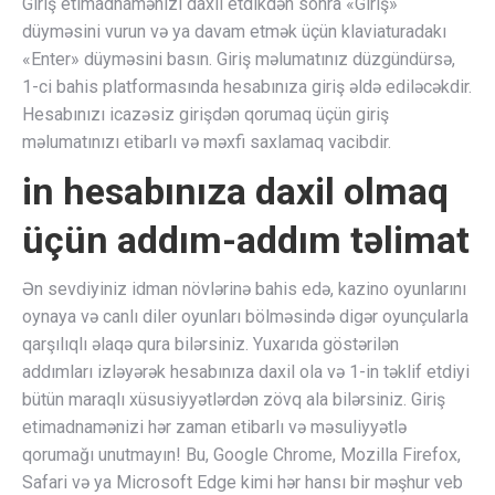
Giriş etimadnamənizi daxil etdikdən sonra «Giriş»
düyməsini vurun və ya davam etmək üçün klaviaturadakı
«Enter» düyməsini basın. Giriş məlumatınız düzgündürsə,
1-ci bahis platformasında hesabınıza giriş əldə ediləcəkdir.
Hesabınızı icazəsiz girişdən qorumaq üçün giriş
məlumatınızı etibarlı və məxfi saxlamaq vacibdir.
in hesabınıza daxil olmaq
üçün addım-addım təlimat
Ən sevdiyiniz idman növlərinə bahis edə, kazino oyunlarını
oynaya və canlı diler oyunları bölməsində digər oyunçularla
qarşılıqlı əlaqə qura bilərsiniz. Yuxarıda göstərilən
addımları izləyərək hesabınıza daxil ola və 1-in təklif etdiyi
bütün maraqlı xüsusiyyətlərdən zövq ala bilərsiniz. Giriş
etimadnamənizi hər zaman etibarlı və məsuliyyətlə
qorumağı unutmayın! Bu, Google Chrome, Mozilla Firefox,
Safari və ya Microsoft Edge kimi hər hansı bir məşhur veb