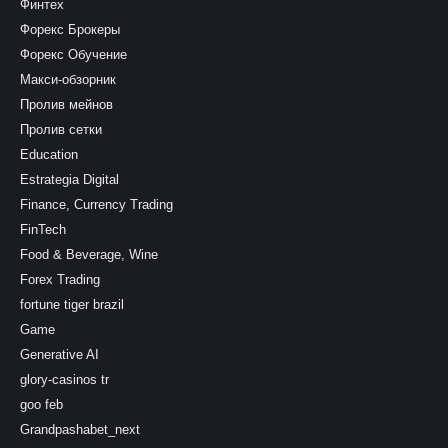
Финтех
Форекс Брокеры
Форекс Обучение
Макси-обзорник
Пролив мейнов
Пролив сетки
Education
Estrategia Digital
Finance, Currency Trading
FinTech
Food & Beverage, Wine
Forex Trading
fortune tiger brazil
Game
Generative AI
glory-casinos tr
goo feb
Grandpashabet_next