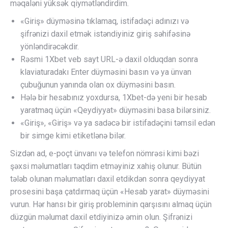
məqaləni yüksək qiymətləndirdim.
«Giriş» düyməsinə tıklamaq, istifadəçi adınızı və
şifrənizi daxil etmək istəndiyiniz giriş səhifəsinə
yönləndirəcəkdir.
Rəsmi 1Xbet veb sayt URL-ə daxil olduqdan sonra
klaviaturadakı Enter düyməsini basın və ya ünvan
çubuğunun yanında olan ox düyməsini basın.
Hələ bir hesabınız yoxdursa, 1Xbet-də yeni bir hesab
yaratmaq üçün «Qeydiyyat» düyməsini basa bilərsiniz.
«Giriş», «Giriş» və ya sadəcə bir istifadəçini təmsil edən
bir simge kimi etiketlənə bilər.
Sizdən ad, e-poçt ünvanı və telefon nömrəsi kimi bəzi
şəxsi məlumatları təqdim etməyiniz xahiş olunur. Bütün
tələb olunan məlumatları daxil etdikdən sonra qeydiyyat
prosesini başa çatdırmaq üçün «Hesab yarat» düyməsini
vurun. Hər hansı bir giriş probleminin qarşısını almaq üçün
düzgün məlumat daxil etdiyinizə əmin olun. Şifrənizi