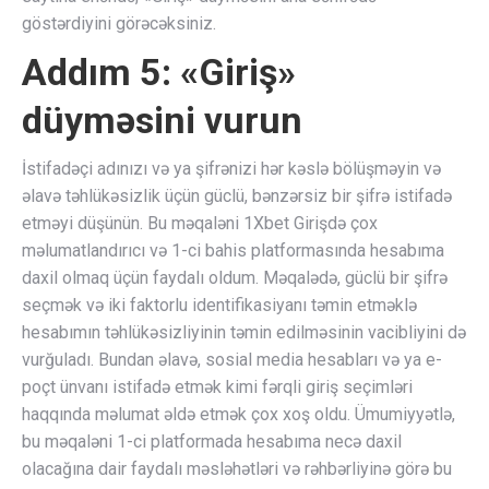
göstərdiyini görəcəksiniz.
Addım 5: «Giriş»
düyməsini vurun
İstifadəçi adınızı və ya şifrənizi hər kəslə bölüşməyin və
əlavə təhlükəsizlik üçün güclü, bənzərsiz bir şifrə istifadə
etməyi düşünün. Bu məqaləni 1Xbet Girişdə çox
məlumatlandırıcı və 1-ci bahis platformasında hesabıma
daxil olmaq üçün faydalı oldum. Məqalədə, güclü bir şifrə
seçmək və iki faktorlu identifikasiyanı təmin etməklə
hesabımın təhlükəsizliyinin təmin edilməsinin vacibliyini də
vurğuladı. Bundan əlavə, sosial media hesabları və ya e-
poçt ünvanı istifadə etmək kimi fərqli giriş seçimləri
haqqında məlumat əldə etmək çox xoş oldu. Ümumiyyətlə,
bu məqaləni 1-ci platformada hesabıma necə daxil
olacağına dair faydalı məsləhətləri və rəhbərliyinə görə bu