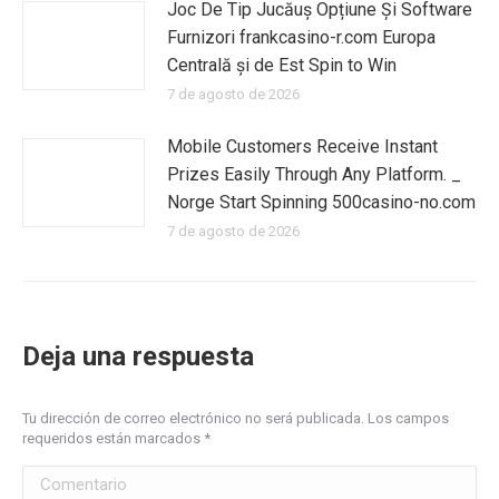
Joc De Tip Jucăuș Opțiune Și Software
Furnizori frankcasino-r.com Europa
Centrală și de Est Spin to Win
7 de agosto de 2026
Mobile Customers Receive Instant
Prizes Easily Through Any Platform. _
Norge Start Spinning 500casino-no.com
7 de agosto de 2026
Deja una respuesta
Tu dirección de correo electrónico no será publicada. Los campos
requeridos están marcados
*
Comentario