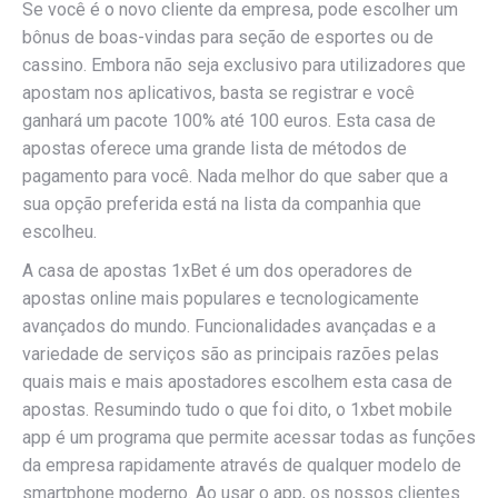
Se você é o novo cliente da empresa, pode escolher um
bônus de boas-vindas para seção de esportes ou de
cassino. Embora não seja exclusivo para utilizadores que
apostam nos aplicativos, basta se registrar e você
ganhará um pacote 100% até 100 euros. Esta casa de
apostas oferece uma grande lista de métodos de
pagamento para você. Nada melhor do que saber que a
sua opção preferida está na lista da companhia que
escolheu.
A casa de apostas 1xBet é um dos operadores de
apostas online mais populares e tecnologicamente
avançados do mundo. Funcionalidades avançadas e a
variedade de serviços são as principais razões pelas
quais mais e mais apostadores escolhem esta casa de
apostas. Resumindo tudo o que foi dito, o 1xbet mobile
app é um programa que permite acessar todas as funções
da empresa rapidamente através de qualquer modelo de
smartphone moderno. Ao usar o app, os nossos clientes