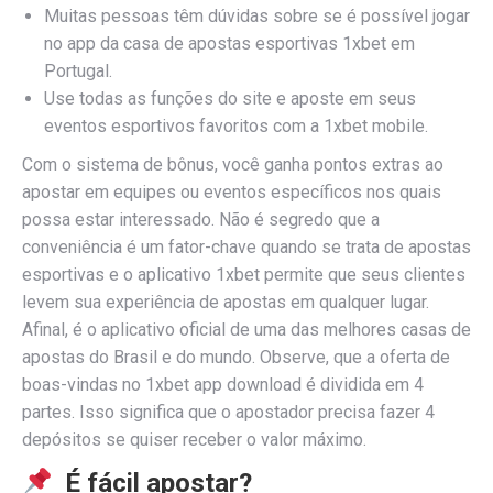
Muitas pessoas têm dúvidas sobre se é possível jogar
no app da casa de apostas esportivas 1xbet em
Portugal.
Use todas as funções do site e aposte em seus
eventos esportivos favoritos com a 1xbet mobile.
Com o sistema de bônus, você ganha pontos extras ao
apostar em equipes ou eventos específicos nos quais
possa estar interessado. Não é segredo que a
conveniência é um fator-chave quando se trata de apostas
esportivas e o aplicativo 1xbet permite que seus clientes
levem sua experiência de apostas em qualquer lugar.
Afinal, é o aplicativo oficial de uma das melhores casas de
apostas do Brasil e do mundo. Observe, que a oferta de
boas-vindas no 1xbet app download é dividida em 4
partes. Isso significa que o apostador precisa fazer 4
depósitos se quiser receber o valor máximo.
É fácil apostar?