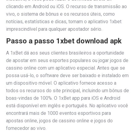
clicando em Android ou iOS. O recurso de transmissão ao
vivo, o sistema de bônus e os recursos úteis, como
notícias, estatísticas e dicas, tornam o aplicativo 1xbet
imprescindível para qualquer apostador sério.
Passo a passo 1xbet download apk
A 1xBet dá aos seus clientes brasileiros a oportunidade
de apostar em seus esportes populares ou jogar jogos de
cassino online com um aplicativo especial. Antes que se
possa usá-lo, o software deve ser baixado e instalado em
um dispositivo móvel. O aplicativo fornece acesso a
todos os recursos do site principal, incluindo um bônus de
boas-vindas de 100%. O 1xBet app para iOS e Android
está disponível em inglês e português. No aplicativo você
encontrará mais de 1000 eventos esportivos para
apostas online, jogos de cassino online e jogos do
fornecedor ao vivo.