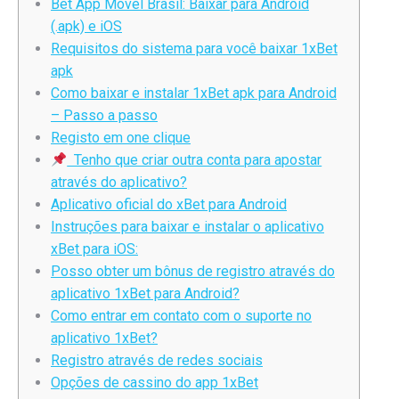
Bet App Móvel Brasil: Baixar para Android
(.apk) e iOS
Requisitos do sistema para você baixar 1xBet
apk
Como baixar e instalar 1xBet apk para Android
– Passo a passo
Registo em one clique
Tenho que criar outra conta para apostar
através do aplicativo?
Aplicativo oficial do xBet para Android
Instruções para baixar e instalar o aplicativo
xBet para iOS:
Posso obter um bônus de registro através do
aplicativo 1xBet para Android?
Como entrar em contato com o suporte no
aplicativo 1xBet?
Registro através de redes sociais
Opções de cassino do app 1xBet