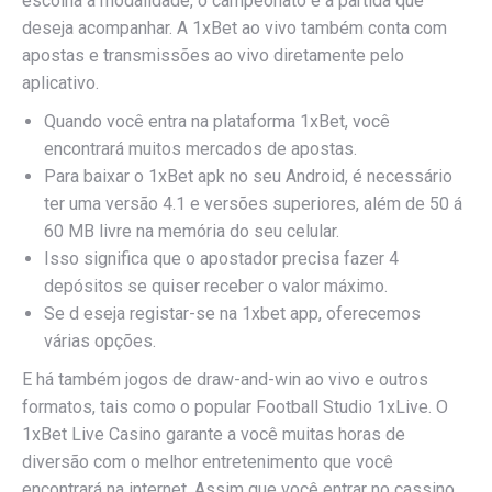
escolha a modalidade, o campeonato e a partida que
deseja acompanhar. A 1xBet ao vivo também conta com
apostas e transmissões ao vivo diretamente pelo
aplicativo.
Quando você entra na plataforma 1xBet, você
encontrará muitos mercados de apostas.
Para baixar o 1xBet apk no seu Android, é necessário
ter uma versão 4.1 e versões superiores, além de 50 á
60 MB livre na memória do seu celular.
Isso significa que o apostador precisa fazer 4
depósitos se quiser receber o valor máximo.
Se d eseja registar-se na 1xbet app, oferecemos
várias opções.
E há também jogos de draw-and-win ao vivo e outros
formatos, tais como o popular Football Studio 1xLive. O
1xBet Live Casino garante a você muitas horas de
diversão com o melhor entretenimento que você
encontrará na internet. Assim que você entrar no cassino,