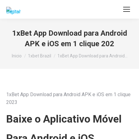
Buscar:
1xBet App Download para Android
APK e iOS em 1 clique 202
Estás aquí:
Inicio
1xbet Brazil
1xBet App Download para Android…
1xBet App Download para Android APK e iOS em 1 clique
2023
Baixe o Aplicativo Móvel
Para Android e iOS