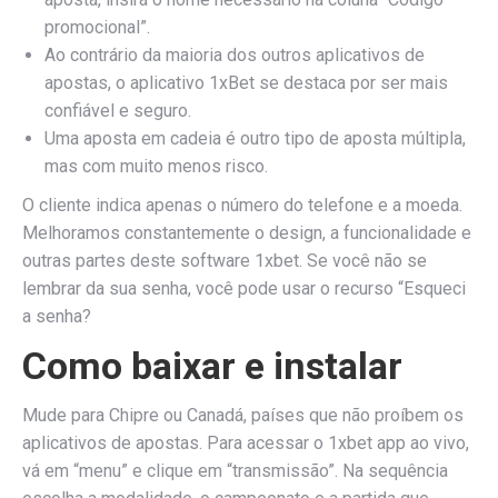
promocional”.
Ao contrário da maioria dos outros aplicativos de
apostas, o aplicativo 1xBet se destaca por ser mais
confiável e seguro.
Uma aposta em cadeia é outro tipo de aposta múltipla,
mas com muito menos risco.
O cliente indica apenas o número do telefone e a moeda.
Melhoramos constantemente o design, a funcionalidade e
outras partes deste software 1xbet. Se você não se
lembrar da sua senha, você pode usar o recurso “Esqueci
a senha?
Como baixar e instalar
Mude para Chipre ou Canadá, países que não proíbem os
aplicativos de apostas. Para acessar o 1xbet app ao vivo,
vá em “menu” e clique em “transmissão”. Na sequência