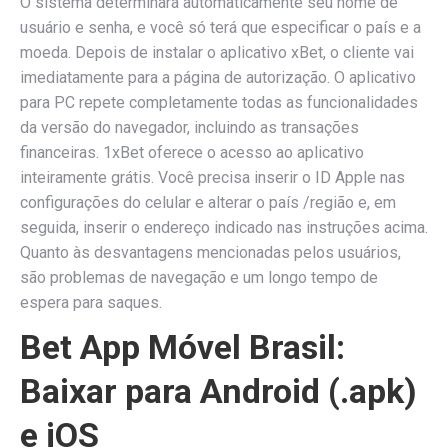
O sistema determinará automaticamente seu nome de
usuário e senha, e você só terá que especificar o país e a
moeda. Depois de instalar o aplicativo xBet, o cliente vai
imediatamente para a página de autorização. O aplicativo
para PC repete completamente todas as funcionalidades
da versão do navegador, incluindo as transações
financeiras. 1xBet oferece o acesso ao aplicativo
inteiramente grátis. Você precisa inserir o ID Apple nas
configurações do celular e alterar o país /região e, em
seguida, inserir o endereço indicado nas instruções acima.
Quanto às desvantagens mencionadas pelos usuários,
são problemas de navegação e um longo tempo de
espera para saques.
Bet App Móvel Brasil:
Baixar para Android (.apk)
e iOS