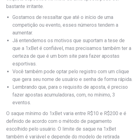
bastante irritante.
Gostamos de ressaltar que até o início de uma
competição ou evento, esses números tendem a
aumentar.
Já entendemos os motivos que suportam a tese de
que a 1xBet é confiável, mas precisamos também ter a
certeza de que é um bom site para fazer apostas
esportivas.
Você também pode optar pelo registro com um clique
que gera seu nome de usuário e senha de forma rápida.
Lembrando que, para o requisito de aposta, é preciso
fazer apostas acumuladoras, com, no mínimo, 3
eventos.
O saque mínimo do 1xBet varia entre R$10 e R$200 e é
definido de acordo com o método de pagamento
escolhido pelo usuário. O limite de saque na 1xBet
também é variável e depende do modelo de retirada