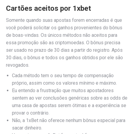
Cartões aceitos por 1xbet
Somente quando suas apostas forem encerradas é que
você poderá solicitar os ganhos provenientes do bônus
de boas-vindas. Os únicos métodos não aceitos para
essa promoção são as criptomoedas. O bônus precisa
ser usado no prazo de 30 dias a partir do registro. Após
30 dias, o bônus e todos os ganhos obtidos por ele são
revogados.
Cada método tem o seu tempo de compensação
próprio, assim como os valores mínimo e máximo.
Eu entendo a frustração que muitos apostadores
sentem ao ver conclusões genéricas sobre as odds de
uma casa de apostas serem ótimas e a experiência se
provar o contrário.
Não, a 1xBet não oferece nenhum bônus especial para
sacar dinheiro.