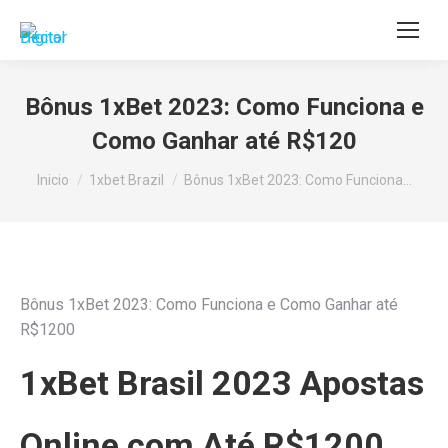
Buscar:
Bônus 1xBet 2023: Como Funciona e
Como Ganhar até R$120
Estás aquí:
Inicio
1xbet Brazil
Bônus 1xBet 2023: Como Funciona…
Bônus 1xBet 2023: Como Funciona e Como Ganhar até
R$1200
1xBet Brasil 2023 Apostas
Online com Até R$1200