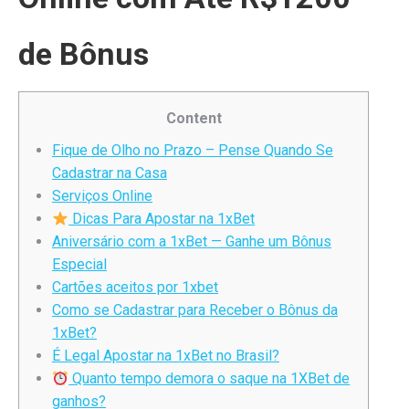
de Bônus
Content
Fique de Olho no Prazo – Pense Quando Se
Cadastrar na Casa
Serviços Online
Dicas Para Apostar na 1xBet
Aniversário com a 1xBet — Ganhe um Bônus
Especial
Cartões aceitos por 1xbet
Como se Cadastrar para Receber o Bônus da
1xBet?
É Legal Apostar na 1xBet no Brasil?
Quanto tempo demora o saque na 1XBet de
ganhos?