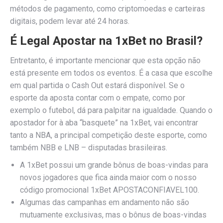
métodos de pagamento, como criptomoedas e carteiras
digitais, podem levar até 24 horas.
É Legal Apostar na 1xBet no Brasil?
Entretanto, é importante mencionar que esta opção não
está presente em todos os eventos. É a casa que escolhe
em qual partida o Cash Out estará disponível. Se o
esporte da aposta contar com o empate, como por
exemplo o futebol, dá para palpitar na igualdade. Quando o
apostador for à aba “basquete” na 1xBet, vai encontrar
tanto a NBA, a principal competição deste esporte, como
também NBB e LNB – disputadas brasileiras.
A 1xBet possui um grande bônus de boas-vindas para
novos jogadores que fica ainda maior com o nosso
código promocional 1xBet APOSTACONFIAVEL100.
Algumas das campanhas em andamento não são
mutuamente exclusivas, mas o bônus de boas-vindas