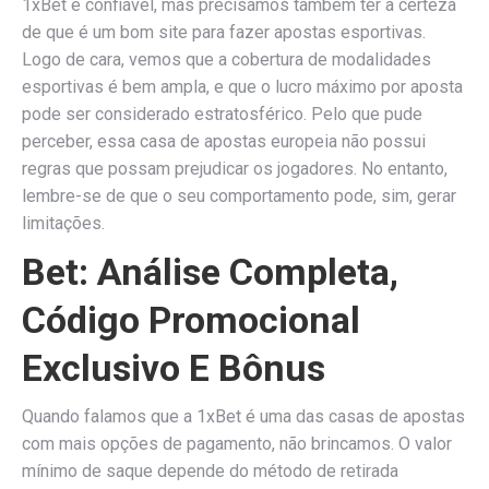
1xBet é confiável, mas precisamos também ter a certeza
de que é um bom site para fazer apostas esportivas.
Logo de cara, vemos que a cobertura de modalidades
esportivas é bem ampla, e que o lucro máximo por aposta
pode ser considerado estratosférico. Pelo que pude
perceber, essa casa de apostas europeia não possui
regras que possam prejudicar os jogadores. No entanto,
lembre-se de que o seu comportamento pode, sim, gerar
limitações.
Bet: Análise Completa,
Código Promocional
Exclusivo E Bônus
Quando falamos que a 1xBet é uma das casas de apostas
com mais opções de pagamento, não brincamos. O valor
mínimo de saque depende do método de retirada