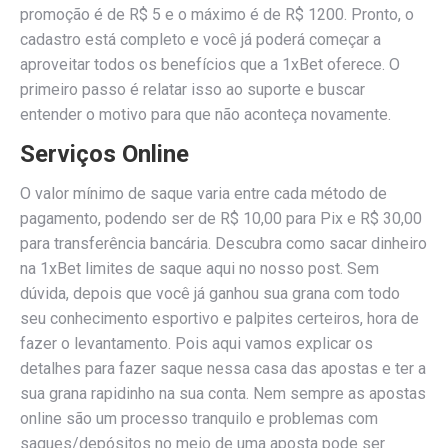
promoção é de R$ 5 e o máximo é de R$ 1200. Pronto, o
cadastro está completo e você já poderá começar a
aproveitar todos os benefícios que a 1xBet oferece. O
primeiro passo é relatar isso ao suporte e buscar
entender o motivo para que não aconteça novamente.
Serviços Online
O valor mínimo de saque varia entre cada método de
pagamento, podendo ser de R$ 10,00 para Pix e R$ 30,00
para transferência bancária. Descubra como sacar dinheiro
na 1xBet limites de saque aqui no nosso post. Sem
dúvida, depois que você já ganhou sua grana com todo
seu conhecimento esportivo e palpites certeiros, hora de
fazer o levantamento. Pois aqui vamos explicar os
detalhes para fazer saque nessa casa das apostas e ter a
sua grana rapidinho na sua conta. Nem sempre as apostas
online são um processo tranquilo e problemas com
saques/depósitos no meio de uma aposta pode ser