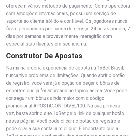
ofereçam vários métodos de pagamento. Como operadora
com ambições internacionais, possui um serviço de
suporte ao cliente sólido e confiável. Os jogadores nunca
ficam pendurados por causa do serviço 24 horas por dia, 7
dias por semana e provavelmente interagirão com
especialistas fluentes em seu idioma.
Construtor De Apostas
Na minha própria experiência de aposta na 1xBet Brasil,
nunca tive problema de limitações. Quando abrir o botão
de registro, você verá já a opção de pegar o bônus de
esportes que já foi abordado no tópico acima. Você pode
conseguir um bônus ainda maior com o código
promocional APOSTACONFIAVEL100. Na sua primeira
vez, basta abrir o site 1xBet pelo link de qualquer botão
nessa página. Você pode clicar no botão de registro e
pode criar a sua conta num clique. É importante que a