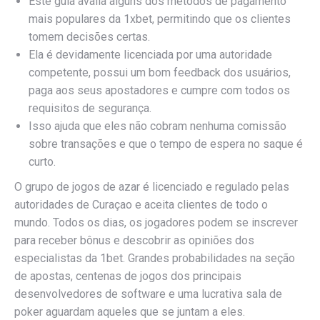
Este guia avalia alguns dos métodos de pagamento
mais populares da 1xbet, permitindo que os clientes
tomem decisões certas.
Ela é devidamente licenciada por uma autoridade
competente, possui um bom feedback dos usuários,
paga aos seus apostadores e cumpre com todos os
requisitos de segurança.
Isso ajuda que eles não cobram nenhuma comissão
sobre transações e que o tempo de espera no saque é
curto.
O grupo de jogos de azar é licenciado e regulado pelas
autoridades de Curaçao e aceita clientes de todo o
mundo. Todos os dias, os jogadores podem se inscrever
para receber bônus e descobrir as opiniões dos
especialistas da 1bet. Grandes probabilidades na seção
de apostas, centenas de jogos dos principais
desenvolvedores de software e uma lucrativa sala de
poker aguardam aqueles que se juntam a eles.