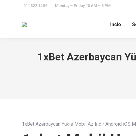
011 322 44 56
Monday – Friday 10 AM – 8 PM
Incio
S
1xBet Azerbaycan Yü
1xBet Azerbaycan Yükle Mobil Az Indir Android i