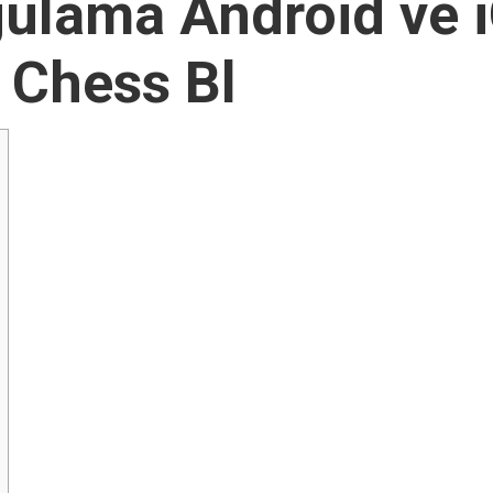
ulama Android ve i
 Chess Bl