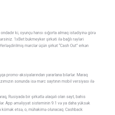
 ondadır ki, oyunçu hansı sığorta almaq istədiyinə görə
siniz. 1xBet bukmeyker şirkəti ilə bağlı rəyləri
 Yerləşdirilmiş mərclər üçün şirkət “Cash Out” erkən
aşqa promo-aksiyalarından yararlana bilərlər. Maraq
azımızın sonunda isə mərc saytının mobil versiyası ilə
aq, Rusiyada bir şirkətlə əlaqəli olan sayt, bahis
bilər. App əməliyyat sisteminin 9.1 və ya daha yüksək
ağa kömək etsə, o, mühakimə olunacaq. Cashback