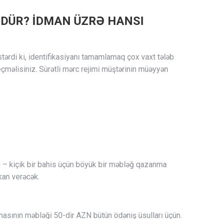
NDÜR? İDMAN ÜZRƏ HANSI
stərdi ki, identifikasiyanı tamamlamaq çox vaxt tələb
məlisiniz. Sürətli mərc rejimi müştərinin müəyyən
üyü – kiçik bir bahis üçün böyük bir məbləğ qazanma
kan verəcək.
urulmasının məbləği 50-dir AZN bütün ödəniş üsulları üçün.