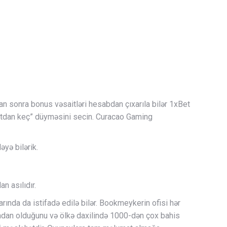
onra bonus vəsaitləri hesabdan çıxarıla bilər 1xBet
yyatdan keç” düyməsini secin. Curacao Gaming
yə bilərik.
n asılıdır.
rında da istifadə edilə bilər. Bookmeykerin ofisi hər
yadan olduğunu və ölkə daxilində 1000-dən çox bahis