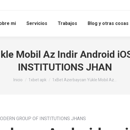
obre mi
Servicios
Trabajos
Blog y otras cosas
kle Mobil Az Indir Android
INSTITUTIONS JHAN
Estás aquí:
Inicio
1xbet apk
1xBet Azerbaycan Yükle Mobil Az…
OS MODERN GROUP OF INSTITUTIONS JHANS