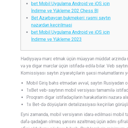
bet Mobil Uygulama Android ve iOS için
İndirme ve Yükleme 202 Chess Bl
Bet Azərbaycan bukmekeri: rəsmi saytın
nəzərdən keçirilməsi
bet Mobil Uygulama Android ve iOS için
İndirme ve Yükleme 2023
Hədiyyəyə mərc etmək üçün müəyyən müddət ərzində mü
və ya digər mərclər üçün istifadə edilə bilər. Veb say
Komissiyası saytın ziyarətçilərin şəxsi məlumatlarını y
Mobil Giriş bəhs etmədən əvvəl, saytın Rusiyadan ol
1xBet veb-saytının mobil versiyası tamamilə istifadə
Proqram digər istifadəçilərin hərəkətlərini nəzərə alır
1x Bet-də döyüşlərin detalizasiyası keçirilən görüşl
Eyni zamanda, mobil versiyanın idarə edilməsi mobil tət
dəfə qadağan olmaq şansını azaltmaq üçün adını şifrəl