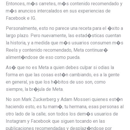
Entonces, m�s carretes, m�s contenido recomendado y
m�s anuncios intercalados en sus experiencias de
Facebook e IG.
Personalmente, esto no parece una receta para el �xito a
largo plazo. Pero nuevamente, las estad�sticas cuentan
la historia, y a medida que m�s usuarios consumen m�s
Reels y contenido recomendado, Meta continuar�
aliment�ndose de eso como pueda.
As� que no es Meta a quien debes culpar si odias la
forma en que las cosas est�n cambiando, es a la gente
en general, ya que los h�bitos de uso son, como
siempre, la br�jula de Meta.
No son Mark Zuckerberg y Adam Mosseri quienes est�n
haciendo esto, es tu mam�, tu hermana, esas personas al
otro lado de la calle; son todos los dem�s usuarios de
Instagram y Facebook que siguen tocando en las
publicaciones recomendadas y desplaz�ndose por