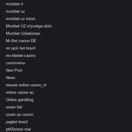
mostbet tr
mostbet uz
mostbet uz kirish
Mostbet UZ ro'yxatga olish
Mostbet Uzbekistan
Mr Bet casino DE
mr jack bet brazil
mx-bbrbet-casino
сателлиты
New Post
News
nieuwe online casino_nl
online casino au
Online gambling
onwin feb
ozwin au casino
pagbet brazil
pb50sitesi mar