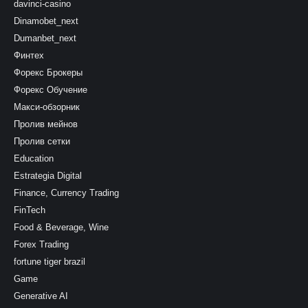
davinci-casino
Dinamobet_next
Dumanbet_next
Финтех
Форекс Брокеры
Форекс Обучение
Макси-обзорник
Пролив мейнов
Пролив сетки
Education
Estrategia Digital
Finance, Currency Trading
FinTech
Food & Beverage, Wine
Forex Trading
fortune tiger brazil
Game
Generative AI