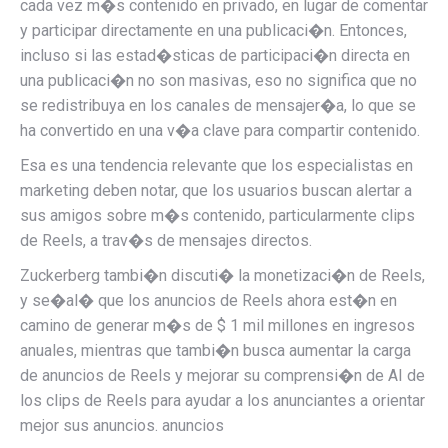
cada vez m�s contenido en privado, en lugar de comentar
y participar directamente en una publicaci�n. Entonces,
incluso si las estad�sticas de participaci�n directa en
una publicaci�n no son masivas, eso no significa que no
se redistribuya en los canales de mensajer�a, lo que se
ha convertido en una v�a clave para compartir contenido.
Esa es una tendencia relevante que los especialistas en
marketing deben notar, que los usuarios buscan alertar a
sus amigos sobre m�s contenido, particularmente clips
de Reels, a trav�s de mensajes directos.
Zuckerberg tambi�n discuti� la monetizaci�n de Reels,
y se�al� que los anuncios de Reels ahora est�n en
camino de generar m�s de $ 1 mil millones en ingresos
anuales, mientras que tambi�n busca aumentar la carga
de anuncios de Reels y mejorar su comprensi�n de AI de
los clips de Reels para ayudar a los anunciantes a orientar
mejor sus anuncios. anuncios