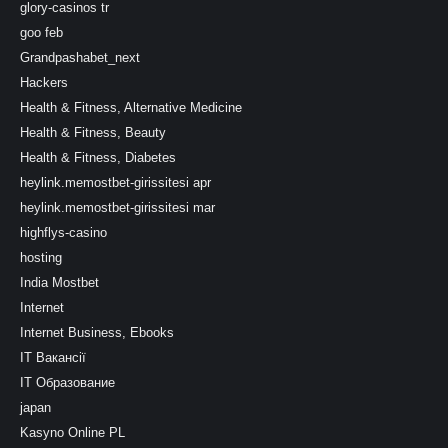
glory-casinos tr
goo feb
Grandpashabet_next
Hackers
Health & Fitness, Alternative Medicine
Health & Fitness, Beauty
Health & Fitness, Diabetes
heylink.memostbet-girissitesi apr
heylink.memostbet-girissitesi mar
highflys-casino
hosting
India Mostbet
Internet
Internet Business, Ebooks
IT Вакансії
IT Образование
japan
Kasyno Online PL