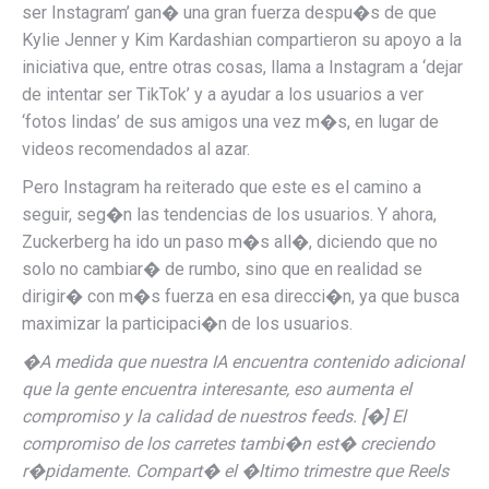
ser Instagram’ gan� una gran fuerza despu�s de que
Kylie Jenner y Kim Kardashian compartieron su apoyo a la
iniciativa que, entre otras cosas, llama a Instagram a ‘dejar
de intentar ser TikTok’ y a ayudar a los usuarios a ver
‘fotos lindas’ de sus amigos una vez m�s, en lugar de
videos recomendados al azar.
Pero Instagram ha reiterado que este es el camino a
seguir, seg�n las tendencias de los usuarios. Y ahora,
Zuckerberg ha ido un paso m�s all�, diciendo que no
solo no cambiar� de rumbo, sino que en realidad se
dirigir� con m�s fuerza en esa direcci�n, ya que busca
maximizar la participaci�n de los usuarios.
�A medida que nuestra IA encuentra contenido adicional
que la gente encuentra interesante, eso aumenta el
compromiso y la calidad de nuestros feeds. [�] El
compromiso de los carretes tambi�n est� creciendo
r�pidamente. Compart� el �ltimo trimestre que Reels