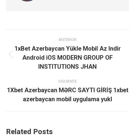
Navegación
ANTERIOR
entre
1xBet Azerbaycan Yükle Mobil Az Indir
Android iOS MODERN GROUP OF
Publicación
publicaciones
anterior:
INSTITUTIONS JHAN
SIGUIENTE
1Xbet Azerbaycan MƏRC SAYTI GİRİŞ 1xbet
Publicación
azerbaycan mobil uygulama yukl
siguiente:
Related Posts