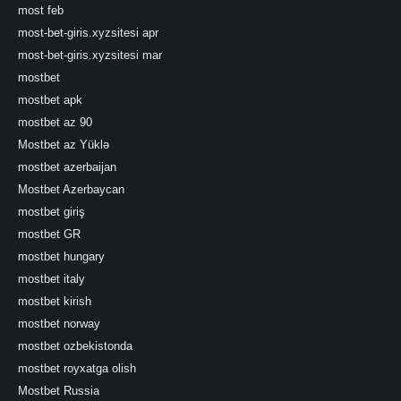
most feb
most-bet-giris.xyzsitesi apr
most-bet-giris.xyzsitesi mar
mostbet
mostbet apk
mostbet az 90
Mostbet az Yüklə
mostbet azerbaijan
Mostbet Azerbaycan
mostbet giriş
mostbet GR
mostbet hungary
mostbet italy
mostbet kirish
mostbet norway
mostbet ozbekistonda
mostbet royxatga olish
Mostbet Russia