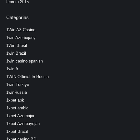
febrero 2015
Categorías
1Win AZ Casino
1win Azerbajany
1Win Brasil
1win Brazil
1win casino spanish
1win fr
1WIN Official In Russia
1win Turkiye
1winRussia
1xbet apk
1xbet arabic
1xbet Azerbajan
1xbet Azerbaydjan
1xbet Brazil
1xbet casino BD