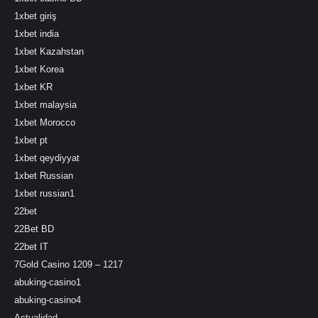
1xbet giriş
1xbet india
1xbet Kazahstan
1xbet Korea
1xbet KR
1xbet malaysia
1xbet Morocco
1xbet pt
1xbet qeydiyyat
1xbet Russian
1xbet russian1
22bet
22Bet BD
22bet IT
7Gold Casino 1209 – 1217
abuking-casino1
abuking-casino4
Actualidad