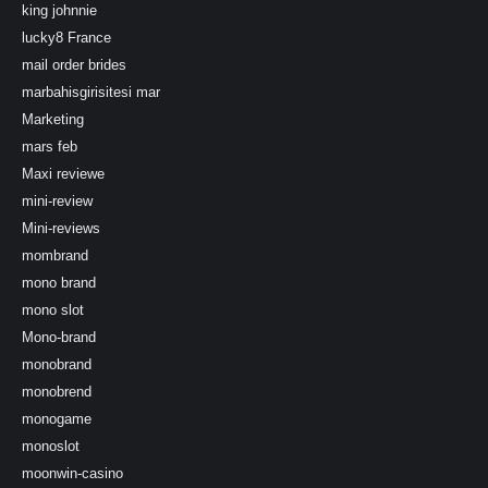
king johnnie
lucky8 France
mail order brides
marbahisgirisitesi mar
Marketing
mars feb
Maxi reviewe
mini-review
Mini-reviews
mombrand
mono brand
mono slot
Mono-brand
monobrand
monobrend
monogame
monoslot
moonwin-casino