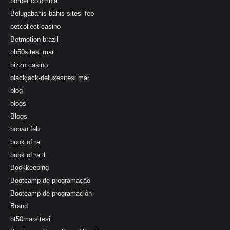
bbrbet colombia
Belugabahis bahis sitesi feb
betcollect-casino
Betmotion brazil
bh50sitesi mar
bizzo casino
blackjack-deluxesitesi mar
blog
blogs
Blogs
bonan feb
book of ra
book of ra it
Bookkeeping
Bootcamp de programação
Bootcamp de programación
Brand
bt50marsitesi