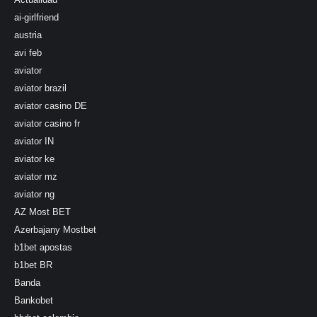
ai-girlfriend
austria
avi feb
aviator
aviator brazil
aviator casino DE
aviator casino fr
aviator IN
aviator ke
aviator mz
aviator ng
AZ Most BET
Azerbajany Mostbet
b1bet apostas
b1bet BR
Banda
Bankobet