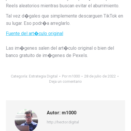
Reels aleatorios mientras buscan evitar el aburrimiento.
Tal vez d�gales que simplemente descarguen TikTok en
su lugar. Eso podr�a arreglarlo.
Fuente del art�culo original
Las im�genes salen del art�culo original o bien del
banco gratuito de im�genes de Pexels.
Categoría:
Estrategia Digital
Por
m1000
28 de julio de 2022
Deja un comentario
Autor:
m1000
http://hector.digital