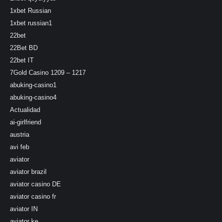
1xbet Russian
1xbet russian1
22bet
22Bet BD
22bet IT
7Gold Casino 1209 – 1217
abuking-casino1
abuking-casino4
Actualidad
ai-girlfriend
austria
avi feb
aviator
aviator brazil
aviator casino DE
aviator casino fr
aviator IN
aviator ke