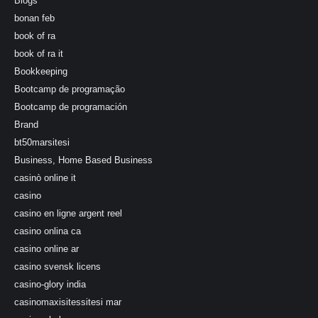
Blogs
bonan feb
book of ra
book of ra it
Bookkeeping
Bootcamp de programação
Bootcamp de programación
Brand
bt50marsitesi
Business, Home Based Business
casinò online it
casino
casino en ligne argent reel
casino onlina ca
casino online ar
casino svensk licens
casino-glory india
casinomaxisitessitesi mar