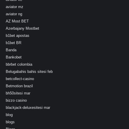
aviator mz
aviator ng
AZ Most BET
Azerbajany Mostbet
b1bet apostas
b1bet BR
Banda
Bankobet
bbrbet colombia
Belugabahis bahis sitesi feb
betcollect-casino
Betmotion brazil
bh50sitesi mar
bizzo casino
blackjack-deluxesitesi mar
blog
blogs