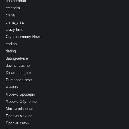
casinomhub
celebrita
china
china_visa
crazy time
Cryptocurrency News
csdino
dating
dating-advice
davinci-casino
Dinamobet_next
Dumanbet_next
Финтех
Форекс Брокеры
Форекс Обучение
Макси-обзорник
Пролив мейнов
Пролив сетки