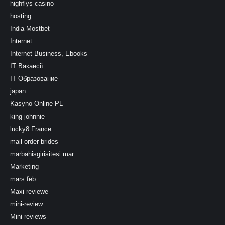
highflys-casino
hosting
India Mostbet
Internet
Internet Business, Ebooks
IT Вакансії
IT Образование
japan
Kasyno Online PL
king johnnie
lucky8 France
mail order brides
marbahisgirisitesi mar
Marketing
mars feb
Maxi reviewe
mini-review
Mini-reviews