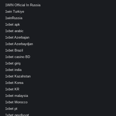
1WIN Official In Russia
1win Turkiye
1winRussia
1xbet apk
1xbet arabic
1xbet Azerbajan
1xbet Azerbaydjan
1xbet Brazil
1xbet casino BD
1xbet giriş
1xbet india
1xbet Kazahstan
1xbet Korea
1xbet KR
1xbet malaysia
1xbet Morocco
1xbet pt
1xbet qeydiyyat