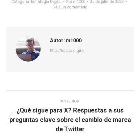
Categoría:
Estrategia Digital
Por
m1000
25 de julio de 2023
Deja un comentario
Autor:
m1000
http://hector.digital
Navegación
ANTERIOR
entre
¿Qué sigue para X? Respuestas a sus
preguntas clave sobre el cambio de marca
Publicación
publicaciones
anterior:
de Twitter