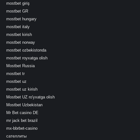
mostbet giriş
mostbet GR
mostbet hungary
mostbet italy
mostbet kirish
mostbet norway
mostbet ozbekistonda
mostbet royxatga olish
Mostbet Russia
mostbet tr
mostbet uz
mostbet uz kirish
Mostbet UZ ro'yxatga olish
Mostbet Uzbekistan
Mr Bet casino DE
mr jack bet brazil
mx-bbrbet-casino
сателлиты