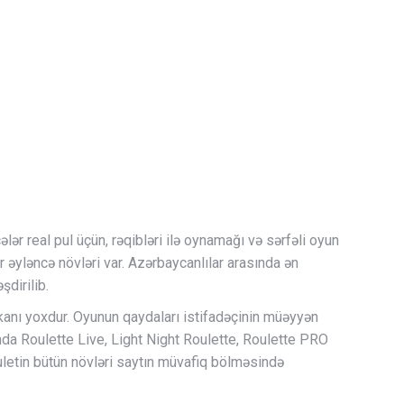
ələr real pul üçün, rəqibləri ilə oynamağı və sərfəli oyun
r əyləncə növləri var. Azərbaycanlılar arasında ən
dirilib.
mkanı yoxdur. Oyunun qaydaları istifadəçinin müəyyən
nda Roulette Live, Light Night Roulette, Roulette PRO
uletin bütün növləri saytın müvafiq bölməsində