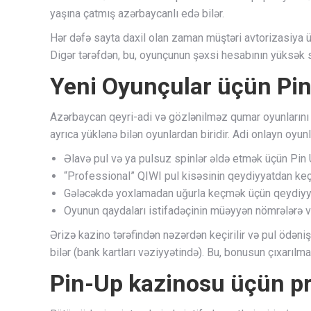
yaşına çatmış azərbaycanlı edə bilər.
Hər dəfə sayta daxil olan zaman müştəri avtorizasiya üç
Digər tərəfdən, bu, oyunçunun şəxsi hesabının yüksək 
Yeni Oyunçular üçün Pin
Azərbaycan qeyri-adi və gözlənilməz qumar oyunlarını a
ayrıca yüklənə bilən oyunlardan biridir. Adi onlayn oyun
Əlavə pul və ya pulsuz spinlər əldə etmək üçün Pin 
“Professional” QIWI pul kisəsinin qeydiyyatdan keç
Gələcəkdə yoxlamadan uğurla keçmək üçün qeydiyyat
Oyunun qaydaları istifadəçinin müəyyən nömrələrə və
Ərizə kazino tərəfindən nəzərdən keçirilir və pul ödəni
bilər (bank kartları vəziyyətində). Bu, bonusun çıxarıl
Pin-Up kazinosu üçün p