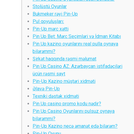
Stolüstü Oyunlar
Bukmeker rəyi Pin-Up
Pul qoyuluşları:
Pin-Up mərc xətti
Pin Up Bet: Mərc Seçimləri və İdman Kitabı
Pin Up kazino oyunlarını real pulla oynaya
bilərəmmi?
Şirkət haqqında rəsmi məlumat
Pin Up Casino AZ: Azərbaycan istifadəçiləri
üçün rəsmi sayt
Pin-Up Kazino müştəri xidməti
Əlavə Pin-Up
Texniki dəstək xidməti
Pin Up casino promo kodu nədir?
Pin Up Casino Oyunlarını pulsuz oynaya
bilərəmmi?
Pin-Up Kazino necə əmanət edə bilərəm?
Pin-Up Oyunu