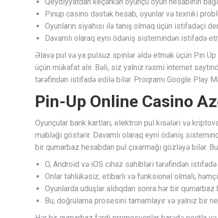
Qeydiyyatdan keçərkən oyunçu oyun hesabının bağlı 
Pinup casino dəstək hesab, oyunlar və texniki proble
Oyunların siyahısı ilə tanış olmaq üçün istifadəçi de
Davamlı olaraq eyni ödəniş sistemindən istifadə et
Əlavə pul və ya pulsuz spinlər əldə etmək üçün Pin Up p
üçün mükafat alır. Bəli, siz yalnız rəsmi internet saytı
tərəfindən istifadə edilə bilər. Proqramı Google Play 
Pin-Up Online Casino A
Oyunçular bank kartları, elektron pul kisələri və kriptov
məbləği göstərir. Davamlı olaraq eyni ödəniş sistemin
bir qumarbaz hesabdan pul çıxarmağı gözləyə bilər. Bu
O, Android və iOS cihaz sahibləri tərəfindən istifadə e
Onlar təhlükəsiz, etibarlı və funksional olmalı, həm
Oyunlarda uduşlar aldıqdan sonra hər bir qumarbaz 
Bu, doğrulama prosesini tamamlayır və yalnız bir n
Hər bir qumarbaz fərdi promosyonlar barədə poçtla və