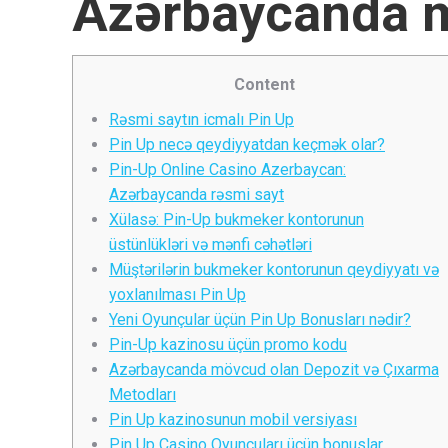
Azərbaycanda mə
Content
Rəsmi saytın icmalı Pin Up
Pin Up necə qeydiyyatdan keçmək olar?
Pin-Up Online Casino Azerbaycan:
Azərbaycanda rəsmi sayt
Xülasə: Pin-Up bukmeker kontorunun
üstünlükləri və mənfi cəhətləri
Müştərilərin bukmeker kontorunun qeydiyyatı və
yoxlanılması Pin Up
Yeni Oyunçular üçün Pin Up Bonusları nədir?
Pin-Up kazinosu üçün promo kodu
Azərbaycanda mövcud olan Depozit və Çıxarma
Metodları
Pin Up kazinosunun mobil versiyası
Pin Up Casino Oyunçuları üçün bonuslar