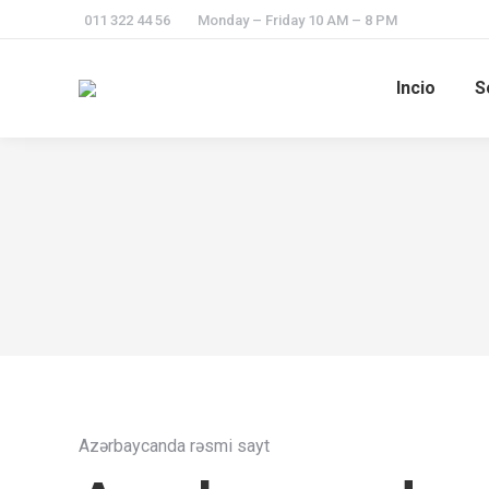
011 322 44 56
Monday – Friday 10 AM – 8 PM
Incio
S
Azərbaycanda rəsmi sayt