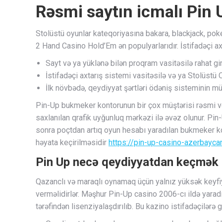
Rəsmi saytın icmalı Pin 
Stolüstü oyunlar kateqoriyasına bakara, blackjack, poke
2 Hand Casino Hold’Em ən populyarlarıdır. İstifadəçi a
Sayt və ya yüklənə bilən proqram vasitəsilə rahat gi
İstifadəçi axtarış sistemi vasitəsilə və ya Stolüstü
İlk növbədə, qeydiyyat şərtləri ödəniş sisteminin mü
Pin-Up bukmeker kontorunun bir çox müştərisi rəsmi ve
saxlanılan qrafik uyğunluq mərkəzi ilə əvəz olunur. Pi
sonra poçtdan artıq oyun hesabı yaradılan bukmeker kont
həyata keçirilməsidir
https://pin-up-casino-azerbayc
Pin Up necə qeydiyyatdan keçmək 
Qazanclı və maraqlı oynamaq üçün yalnız yüksək keyfiyy
verməlidirlər. Məşhur Pin-Up casino 2006-cı ildə yaradı
tərəfindən lisenziyalaşdırılıb. Bu kazino istifadəçilərə 